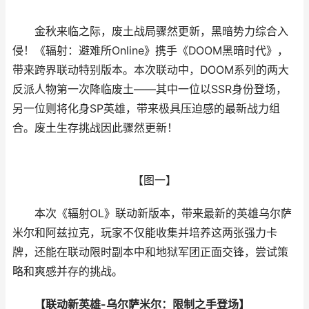
金秋来临之际，废土战局骤然更新，黑暗势力综合入
侵！《辐射：避难所Online》携手《DOOM黑暗时代》，
带来跨界联动特别版本。本次联动中，DOOM系列的两大
反派人物第一次降临废土——其中一位以SSR身份登场，
另一位则将化身SP英雄，带来极具压迫感的最新战力组
合。废土生存挑战因此骤然更新！
【图一】
本次《辐射OL》联动新版本，带来最新的英雄乌尔萨
米尔和阿兹拉克，玩家不仅能收集并培养这两张强力卡
牌，还能在联动限时副本中和地狱军团正面交锋，尝试策
略和爽感并存的挑战。
【联动新英雄-乌尔萨米尔：限制之手登场】