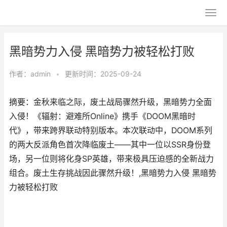
黑暗势力入侵 黑暗势力被轻松打败
作者：
admin
•
更新时间：2025-09-24
摘要：金秋来临之际，废土战局骤然升级，黑暗势力全面
入侵！《辐射：避难所Online》携手《DOOM黑暗时
代》，带来跨界联动特别版本。本次联动中，DOOM系列
的两大反派角色首次降临废土——其中一位以SSR身份登
场，另一位则将化身SP英雄，带来极具压迫感的全新战力
组合。废土生存挑战因此骤然升级！,黑暗势力入侵 黑暗势
力被轻松打败