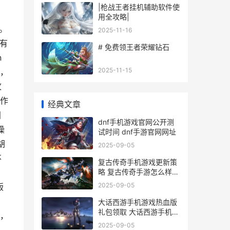
|枪战王者挂机辅助软件使
、
用全攻略|
。
2025-11-16
有
# 免费领王者荣耀钻石
n
2025-11-15
，
攻
作
经典文章
国
dnf手机游戏官网公开测
操
试时间 dnf手游官网网址
胡
2025-09-05
不
复古传奇手机游戏更新策
略 复古传奇手游怎么样好
玩吗?
2025-09-05
版
大话西游手机游戏热血版
礼包领取 大话西游手机游
，
戏赚钱
2025-09-05