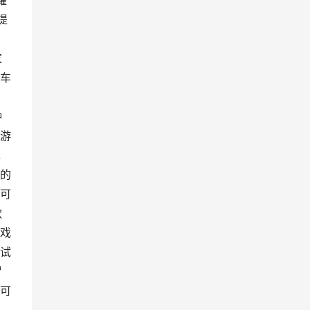
耀
提
家
车
种
游
，
的
可
款
戏
尝试
冒
可