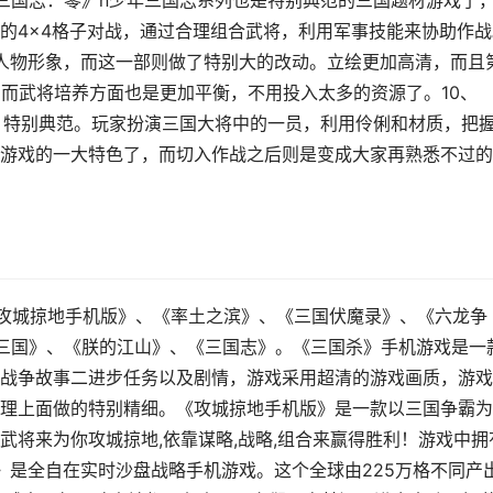
三国志：零》n少年三国志系列也是特别典范的三国题材游戏了
的4×4格子对战，通过合理组合武将，利用军事技能来协助作战
版人物形象，而这一部则做了特别大的改动。立绘更加高清，而且
。而武将培养方面也是更加平衡，不用投入太多的资源了。10、
，特别典范。玩家扮演三国大将中的一员，利用伶俐和材质，把
游戏的一大特色了，而切入作战之后则是变成大家再熟悉不过的
、《攻城掠地手机版》、《率土之滨》、《三国伏魔录》、《六龙争
三国》、《朕的江山》、《三国志》。《三国杀》手机游戏是一
战争故事二进步任务以及剧情，游戏采用超清的游戏画质，游戏
理上面做的特别精细。《攻城掠地手机版》是一款以三国争霸为
武将来为你攻城掠地,依靠谋略,战略,组合来赢得胜利！游戏中拥
》是全自在实时沙盘战略手机游戏。这个全球由225万格不同产