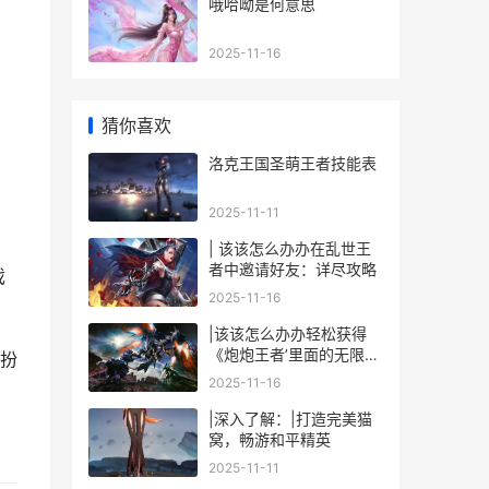
哦哈呦是何意思
2025-11-16
猜你喜欢
洛克王国圣萌王者技能表
2025-11-11
| 该该怎么办办在乱世王
者中邀请好友：详尽攻略
戏
2025-11-16
|该该怎么办办轻松获得
《炮炮王者’里面的无限金
扮
币和星星|
2025-11-16
|深入了解：|打造完美猫
窝，畅游和平精英
2025-11-11