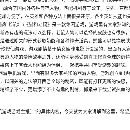
，是一款高质量3a游戏。7、《lol手机游戏》n《lol手机游
样，融合了国内外各种典范人物，匹配机制等于公正。原先一直都
更加方便了，在英雄和各种方法上面很是还原，各个英雄技能也
猫和老鼠》n《猫和老鼠》是一款休闲游戏，游戏里有大家熟知
新奇有趣的玩法可以选择，老鼠人物可以选择的皮肤也有很多，
是通过闯关的形式获取奶酪和各种神奇道具，奶酪可以兑换皮肤
一款修仙游戏，游戏剧情基于倩女幽魂电影所设定的，里面有大
典范人物的爱情故事之外，还能切身感受到真正修真全球的奇特
果遇上了有缘人也能结为伴侣，一起携手共同享受游戏的趣味。
范西游手机游戏，里面有很多大家熟知的西游人物，游戏创立到现
，以闯关的方法解开西游全球的秘密，既能有打怪更新的快感，
精细了不少，更增添了不少有趣的剧情，抓紧来下载尝试热血的
手机游戏游戏主推）”的具体内容，今天就为大家讲解到这里，希望