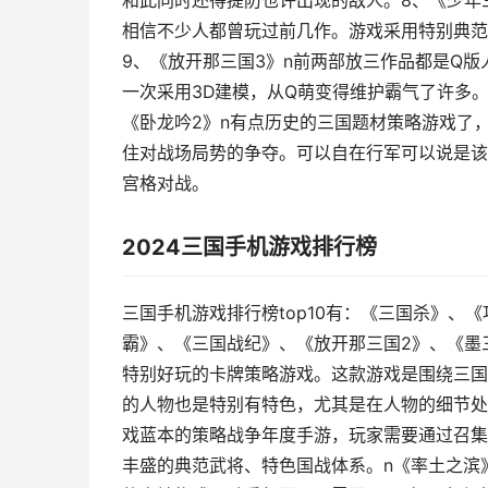
和此同时还得提防也许出现的敌人。8、《少年
相信不少人都曾玩过前几作。游戏采用特别典范
9、《放开那三国3》n前两部放三作品都是Q
一次采用3D建模，从Q萌变得维护霸气了许多
《卧龙吟2》n有点历史的三国题材策略游戏了
住对战场局势的争夺。可以自在行军可以说是该
宫格对战。
2024三国手机游戏排行榜
三国手机游戏排行榜top10有：《三国杀》
霸》、《三国战纪》、《放开那三国2》、《墨
特别好玩的卡牌策略游戏。这款游戏是围绕三国
的人物也是特别有特色，尤其是在人物的细节处
戏蓝本的策略战争年度手游，玩家需要通过召集
丰盛的典范武将、特色国战体系。n《率土之滨