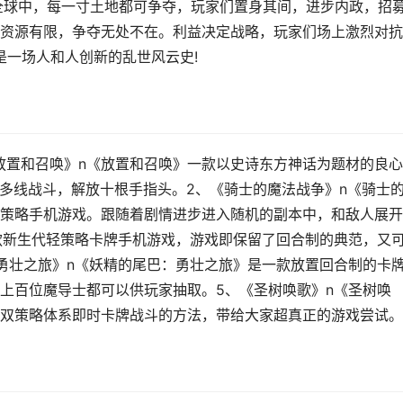
全球中，每一寸土地都可争夺，玩家们置身其间，进步内政，招
资源有限，争夺无处不在。利益决定战略，玩家们场上激烈对抗
是一场人和人创新的乱世风云史!
《放置和召唤》n《放置和召唤》一款以史诗东方神话为题材的良
，多线战斗，解放十根手指头。2、《骑士的魔法战争》n《骑士
策略手机游戏。跟随着剧情进步进入随机的副本中，和敌人展开
款新生代轻策略卡牌手机游戏，游戏即保留了回合制的典范，又
勇壮之旅》n《妖精的尾巴：勇壮之旅》是一款放置回合制的卡
上百位魔导士都可以供玩家抽取。5、《圣树唤歌》n《圣树唤
双策略体系即时卡牌战斗的方法，带给大家超真正的游戏尝试。