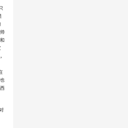
只
是
的
帅
和
家
，
在
也
西
对