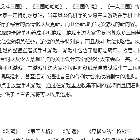
反斗三国》、《三国哈哈哈》、《三国传说》、《一点三国》等
戏大家一定特别熟悉吧，当年风靡街机厅的火爆三国游戏在手机上
行了综合的高清化以及更新，而且还新增了很多游戏的新内容。
球观的卡牌单机养成手机游戏，游戏里边大家需要招募众多三国
完成穿闯关任务，游戏的关卡特别多，而且战斗讲究策略性。3
主题的整蛊益智类手机游戏，游戏中包含了脑筋急转弯、找茬、
台词以及令人意想差点的关卡设计完全能够让大家会心一笑。4
类手机游戏，在游戏里边大家将按照时刻线亲自尝试发生在三国
调兵遣将，甚至还可以通过自己的伶俐才智来改编剧情的进步。
的点击放置手机游戏，通过在游戏里边收集不同的武将而且随着
提供了上百名武将可以收集运用。
、《吃鸡》、《第五人格》、《光·遇》、《穿梭火线：枪战王