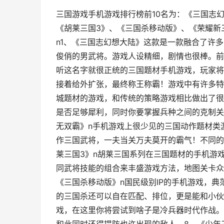
三国游戏手机游戏排行榜前10名为：《三国志
《胡莱三国3》、《三国杀移动版》、《荣耀新
n1、《三国志幻想大陆》这款是一款融合了许
俊俏的男武将。游戏人设精细，剧情也很棒。前
听这名字就很正统的三国题材手机游戏，玩家将
接着给外扩张，最终称王称霸！游戏中有许多特
城题材的游戏，和传统的策略游戏相比做出了很
是否足够犀利，同时你要掌握兵种之间的克制关
无双霸》n手机游戏上很少见的三国动作题材类
作三国武将，一夫当关万夫莫开的霸气！不同的
莱三国3》n胡莱三国系列在三国题材的手机游
同武将技能的组合来丰盛游戏方法，地图关卡众
《三国杀移动版》n国民级别IP的手机游戏，
的三国杀还可以自在匹配、排位，更是能和小伙
戏，在这里你将尝试到啥子是冷兵器时代作战。