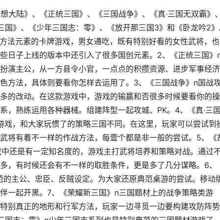
幻想大陆》、《正统三国》、《三国战争》、《真·三国无双霸》
三国》、《少年三国志：零》、《放开那三国3》和《卧龙吟2》
多方法元素的卡牌游戏，男女通吃，既有特别好看的女性武将，也
些日子上线的版本中还引入了很多国创元素。2、《正统三国》
扮演主公，从一方县令小官，一点点的积攒资源、进步军事经济
色方法，具体则要看你怎样去运用了。3、《三国战争》n国战
多的改动。在这款游戏中，游戏的输赢和否很多时候要看你的操
系，熟练运用各种器械。组建阵型一起攻城、PK。4、《真·三
游戏，和大家玩惯了的策略三国不同。在这里，玩家可以尝试到
武将有着不一样的作战方法，每壹个都是非一般的尝试。5、《
戏中还是有一定知名度的，游戏主打武将培养和策略对战。通过
多，有时候还会有不一样的取胜条件，更是多了几分谋略。6、
典范的主公、忠臣、反贼设定。为大家还原典范桌游的尝试。移动
伴一起开黑。7、《荣耀新三国》n三国题材上的战争策略类游
特别真正的地形和行军方法，玩家一边寻觅一边要构建攻防阵势