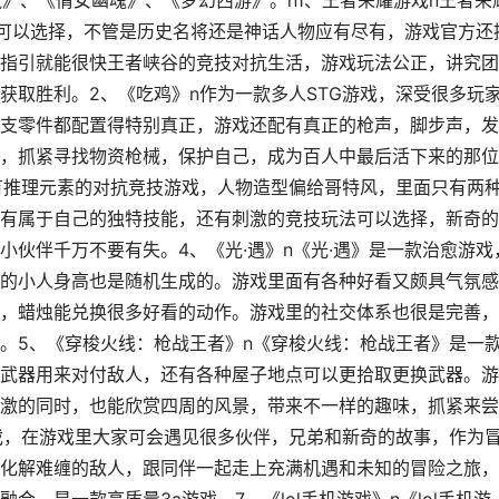
鼠》、《倩女幽魂》、《梦幻西游》。n1、王者荣耀游戏n王者荣
雄可以选择，不管是历史名将还是神话人物应有尽有，游戏官方还
指引就能很快王者峡谷的竞技对抗生活，游戏玩法公正，讲究团
获取胜利。2、《吃鸡》n作为一款多人STG游戏，深受很多玩
支零件都配置得特别真正，游戏还配有真正的枪声，脚步声，发
，抓紧寻找物资枪械，保护自己，成为百人中最后活下来的那位
有推理元素的对抗竞技游戏，人物造型偏给哥特风，里面只有两
有属于自己的独特技能，还有刺激的竞技玩法可以选择，新奇的
小伙伴千万不要有失。4、《光·遇》n《光·遇》是一款治愈游戏
的小人身高也是随机生成的。游戏里面有各种好看又颇具气氛感
，蜡烛能兑换很多好看的动作。游戏里的社交体系也很是完善，
。5、《穿梭火线：枪战王者》n《穿梭火线：枪战王者》是一
武器用来对付敌人，还有各种屋子地点可以更拾取更换武器。游
刺激的同时，也能欣赏四周的风景，带来不一样的趣味，抓紧来
戏，在游戏里大家可会遇见很多伙伴，兄弟和新奇的故事，作为
化解难缠的敌人，跟同伴一起走上充满机遇和未知的冒险之旅，