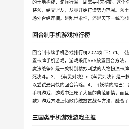
的土地构成，骑兵行军一周需要4天4夜。这个
将领，结交盟友，从零开始打造势力范围。领土
场外合纵连横。是乱世永恒，还是天下一统?这
回合制手机游戏排行榜
回合制卡牌手机游戏排行榜2024如下：n1、
置卡牌手机游戏，游戏采用5V5放置回合方法
魔法战争》是一款特别精妙刺激的人物扮演卡牌
死决斗。3、《萌灵对决》n《萌灵对决》是一
以尝试最爽快的回合策略。4、《妖精的尾巴：
手机游戏，游戏中还原了大量的典范剧情，而且
歌》游戏方法上倾败传统放置战斗方法，融合了
三国类手机游戏游戏主推