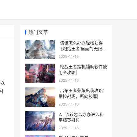
热门文章
|该该怎么办办轻松获得
《炮炮王者’里面的无限金
币和星星|
2025-11-16
|枪战王者挂机辅助软件使
用全攻略|
2025-11-16
以
|吕布王者荣耀出装攻略：
国
掌控战场，所向披靡|
2025-11-16
2、该该怎么办办进入和
平精英排位
2025-11-16