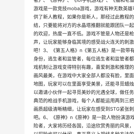
者》、《原神》、《lol手机游戏》、《猫和老
游戏是一款竞技moba游戏，游戏有种无数英
供了新人教程，如果你是新人，那经过此教程的
结，只要能将对方的水晶塔推翻就能跟团队一起
的欢迎，热度一直不低。游戏不管是人物还是枪
声，让玩家能够身临其境的感受战火连天的刺激
吧！3、《第五人格》n《第五人格》是一款带
身份，逃生者和监管者，每位逃生者和监管者都
戏机制让游戏变得特别有趣，喜爱刺激和推理的
画风最美，在游戏中大家全部人都没有脸，里面
地图，玩家可以在里面享受美景，还能寻觅蜡烛
以邀请小伙伴一起寻觅美妙的光遇全球，做任务
典范的枪战手机游戏，每个人都能运用两到三把
画质超级清晰精细，让玩家在感受到STG紧张
吧。6、《原神》n《原神》是一款人物扮演游
险者，大家将历经各国，沿途欣赏秀丽的风景，