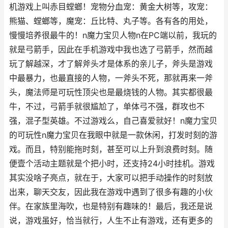
机游戏上叫赤目螳螂！宠物分血宠：黄金大树等，攻宠：
熊猫、螳螂等，魔宠：丘比特、丸子等。各有各的用处，
慢慢培养很最牛的！n魔力宝贝人物n在PC端以前，我玩的
就是弓箭手，因此在手机游戏中我也选了弓箭手，然而越
玩了解越深，才了解斧头才是体系的亲儿子，斧头是游戏
中最暴力，也最直接的人物，一斧头不死，那就再来一斧
头，魔法师是可玩性顶尖也是最烧钱的人物。其实都很最
牛，不过，弓箭手就很尴尬了，单体弓不强，群攻也不
强，混子型英雄。不过游戏么，自己喜爱就好！n魔力宝贝
的可玩性n魔力宝贝在我眼中就是一款休闲，打发时刻的游
戏。而且，特别能拖时刻，甚至可以上升到浪费时刻。随
便壹个活动主题就是个把小时，还支持24小时挂机。游戏
其实没啥子亮点，就在于，大家可以把手动操作的时刻放
出来，聊天交友，因此我在游戏中遇到了很多有趣的小伙
伴。在家族里海吹，也是特别有趣味的！最后，我还是说
说，游戏虽好，恰当就行，人生不止有游戏，还有更多的