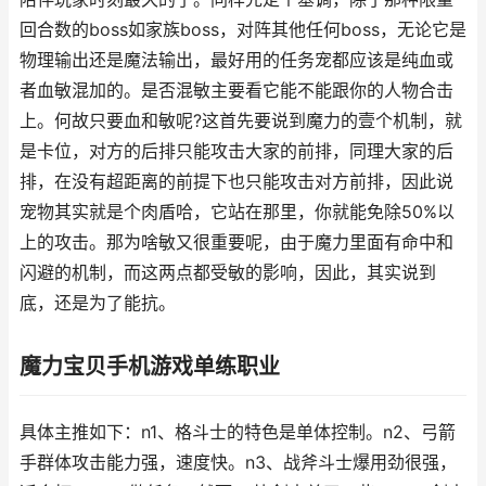
回合数的boss如家族boss，对阵其他任何boss，无论它是
物理输出还是魔法输出，最好用的任务宠都应该是纯血或
者血敏混加的。是否混敏主要看它能不能跟你的人物合击
上。何故只要血和敏呢?这首先要说到魔力的壹个机制，就
是卡位，对方的后排只能攻击大家的前排，同理大家的后
排，在没有超距离的前提下也只能攻击对方前排，因此说
宠物其实就是个肉盾哈，它站在那里，你就能免除50%以
上的攻击。那为啥敏又很重要呢，由于魔力里面有命中和
闪避的机制，而这两点都受敏的影响，因此，其实说到
底，还是为了能抗。
魔力宝贝手机游戏单练职业
具体主推如下：n1、格斗士的特色是单体控制。n2、弓箭
手群体攻击能力强，速度快。n3、战斧斗士爆用劲很强，