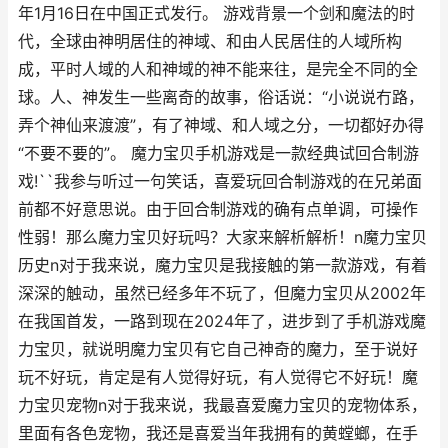
年1月16日在中国正式发行。 游戏背景一个剑和魔法的时
代，全球由神明居住的神域、和由人民居住的人域所构
成，平时人域的人和神域的神不能来往，是完全不同的全
球。人、神发生一些离奇的故事，俗话说：“小说说冇路，
弄个神仙来渡渡”，有了神域、和人域之分，一切都好办得
“不要不要的”。 魔力宝贝手机游戏是一款经典试回合制游
戏!``我参与听过一句笑话，喜爱玩回合制游戏的在兄弟面
前都不好意思说。由于回合制游戏的确有点单调，可操作
性弱！那么魔力宝贝好玩吗？大家来解析解析！n魔力宝贝
历史n对于我来说，魔力宝贝是我接触的第一款游戏，有着
深深的触动，虽然已经多年不玩了，但魔力宝贝从2002年
在我国首发，一路到现在2024年了，进步到了手机游戏魔
力宝贝，就说明魔力宝贝有它自己神奇的魔力，至于说好
玩不好玩，肯定是有人觉得好玩，有人觉得它不好玩！魔
力宝贝宠物n对于我来说，我最喜爱魔力宝贝的宠物体系，
里面有各色宠物，我还是喜爱当年我拥有的黄螳螂，在手