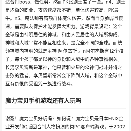
适合打boss、做任务。然而PK比剑士差了一些。n4、剑士
是均衡的职业，攻防速度都不错，单体伤害较高，PK最
牛。n5、魔法师有高额群体魔法伤害，然而自身脆弱且慢
速，需要队友保护才能发挥大实力。游戏背景设定：这个
全球是由神明居住的神域，和由人民居住的人域所构成。
神域和人域平常不能互相往来，是完全不同的全球。而统
领神域内神明的就是主神 阿尔杰斯 。n阿尔杰斯有12个孩
子，每个孩子都是以神的身份和人域中的各种事物相关。
长男李贝留斯是军神，他是曾和火星的众神们战斗并将之
击败的猛者。李贝留斯常常会下降到人域，和这个全球中
互有仇恨的受诅咒一族进行战斗。
魔力宝贝手机游戏还有人玩吗
谢邀！魔力宝贝好玩吗？如何玩？魔力宝贝是日本ENlX企
业开发的Q版回合制人物扮演的类PC客户端游戏，于2002