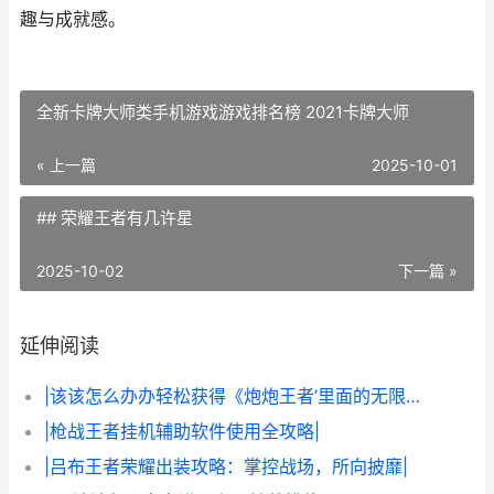
趣与成就感。
全新卡牌大师类手机游戏游戏排名榜 2021卡牌大师
« 上一篇
2025-10-01
## 荣耀王者有几许星
2025-10-02
下一篇 »
延伸阅读
|该该怎么办办轻松获得《炮炮王者’里面的无限金币和星星|
|枪战王者挂机辅助软件使用全攻略|
|吕布王者荣耀出装攻略：掌控战场，所向披靡|