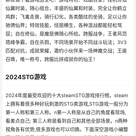
仙翼时装，随心组合，丰盛的仙翼和时装，完全让你鹤立
鸡群；飞禽走兽，骑行幻化，各类酷炫的坐骑，足以让你
驰骋仙界；特效技能，炫丽横生，各种混战都能轻松驾
驭；自在修仙，是魔是佛随心所给。跨服战争，王者风范
塔峰争霸，自在杀戮，不同场景开始不同战斗玩法；3V3
匹配对抗，成就荣耀，邀约小伙伴来一场神魔交战；王座
召唤，唯一称号，跨服比拼成就你的仙王！
2024STG游戏
2024年度最受欢迎的十大steamSTG游戏排行榜。steam
上拥有着很多种好玩刺激的STG类游戏,STG游戏一般分为
第一人称和第三人称。n第一人称是从自己的角度看现场,
看差点自己; 第三人称是看到自己和其他全部场景。n两种
视角各有优势,很多游戏也可以切换。下面深空游戏小编整