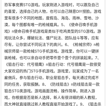
恐军事竞赛STG游戏。玩家刚进入游戏时，可以跟及自己
的喜爱，选择自己的人物，也可以自己随意DIY捏脸。游戏
里有很多个不同的地图，度假岛、海岛、雨林、雪地、沙
漠，每个图都有唯一的枪械载具。5、《使命召唤手机游
戏》n使命召唤手机游戏是类似于吃鸡类型的STG游戏。游
戏玩法众多，爆破玩法、僵尸玩法、团队战斗等等，应有
尽有，让你尝试不同玩法下的高兴。6、《枪械宗师》n枪
械宗师是一款枪械STG手机游戏。游戏里，你可以一键拼
装枪械，也可以亲自动手把零件壹个壹个的拼装起来。7、
《狙击行动：代号猎鹰》n狙击行动：代号猎鹰是一款很受
大家欢迎的热门STG手机游戏。游戏里，玩家成为了一名
雇佣兵，参与狙击行动，职业是狙击手，每天通过完成不
同的任务，获取报酬。8、《防线狙击》n防线狙击是一款
狙击STG类游戏。游戏画面流畅，操作简单。刚进入游
戏，你根据是否是新人选择，新人有很详细的新人教程，
而大神就直接跳过新人教程直接开始游戏了。9、《狙击杀