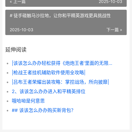
« 上一篇
2025-10-03
# 徒手碰触马沙拉地，让你和平精英游戏更具挑战性
2025-10-03
下一篇 »
延伸阅读
|该该怎么办办轻松获得《炮炮王者’里面的无限金币和星星|
|枪战王者挂机辅助软件使用全攻略|
|吕布王者荣耀出装攻略：掌控战场，所向披靡|
2、该该怎么办办进入和平精英排位
哦哈呦是何意思
## 该该怎么办办购买新背包？