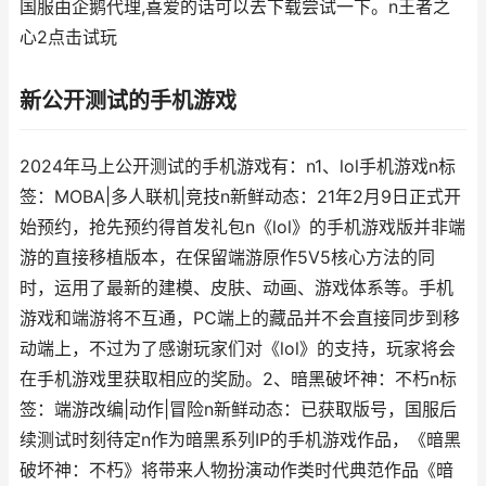
国服由企鹅代理,喜爱的话可以去下载尝试一下。n王者之
心2点击试玩
新公开测试的手机游戏
2024年马上公开测试的手机游戏有：n1、lol手机游戏n标
签：MOBA|多人联机|竞技n新鲜动态：21年2月9日正式开
始预约，抢先预约得首发礼包n《lol》的手机游戏版并非端
游的直接移植版本，在保留端游原作5V5核心方法的同
时，运用了最新的建模、皮肤、动画、游戏体系等。手机
游戏和端游将不互通，PC端上的藏品并不会直接同步到移
动端上，不过为了感谢玩家们对《lol》的支持，玩家将会
在手机游戏里获取相应的奖励。2、暗黑破坏神：不朽n标
签：端游改编|动作|冒险n新鲜动态：已获取版号，国服后
续测试时刻待定n作为暗黑系列IP的手机游戏作品，《暗黑
破坏神：不朽》将带来人物扮演动作类时代典范作品《暗