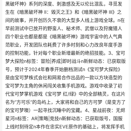
黑破坏神》系列的深度、刺激感及无以伦比混乱，寻觅发
生在《暗黑破坏神 II：毁灭之王》和《暗黑破坏神 III》之
间的故事，并开创历久不衰的大型多人线上游戏全球。n在
早前测试中已放开的野蛮人、秘术师、武僧以及狩魔猎人
四个职业也都是都是《暗黑破坏神》游戏宇宙中的人气典
范职业，开发团队也耗费了许多时刻和心力改良年度手游
的控制功能，针对每个职业新增最新的绝招技能。3、宝可
梦大探险n标签：冒险|养成|即时战斗n新鲜动态：已获取版
号，预计于2024年春季开始删档测试n《宝可梦大探险》
是由宝可梦株式会社和网易合作出品的一款以方块造型的
宝可梦为主角的休闲闯关收集手机游戏。游戏中收录了初
代宝可梦掌机游戏《宝可梦 红/绿》中的全部精灵，在这片
名为“方可乐”的岛屿上，大家将和自己的方可梦（是变方了
的宝可梦噢）一起寻找沉睡中的宝藏。4、星战前夜：无烬
星河n标签：AR|策略|竞技n新鲜动态：已获取版号，国服
上线时刻待定n本作在忠实EVE原作的基础上，将发挥手机