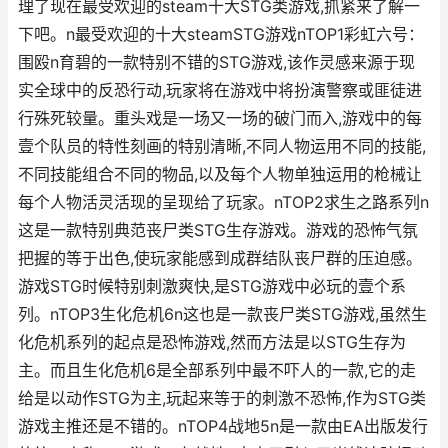
理了现在最受欢迎的steam十大STG类游戏,抓紧来了解一
下吧。n最受欢迎的十大steamSTG游戏nTOP1彩虹六号：
围殴n育碧的一款特别不错的STG游戏,该作灵感来源于现
实全球中的反恐行动,玩家将在游戏中将扮演警察或匪徒进
行殊死较量。重头戏是一场又一场的破门而入,游戏中的每
壹个队员的特性刻画的特别清晰,不同人物运用不同的技能,
不同技能组合不同的物品,以及每个人物单独运用的枪械让
每个人物活灵活现的呈现给了玩家。nTOP2求生之路系列n
这是一款特别典范丧尸类STG生存游戏。游戏的恐怖气氛
把握的等于出色,使玩家能感到成群结队丧尸群的压迫感。
游戏STG时候特别刺激爽快,是STG游戏中必玩的壹个系
列。nTOP3生化危机6n这也是一款丧尸类STG游戏,虽然生
化危机系列的起点是恐怖游戏,然而方法是以STG生存为
主。而且生化危机6是全部系列中最不吓人的一款,它的走
给是以动作STG为主,玩起来等于的刺激不恐怖,作为STG类
游戏主推还是不错的。nTOP4战地5n是一款由EA出版发行