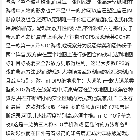
包含了整个玻利维亚,而且每一张图都是一张高清壁纸哦!在
游戏中人物的形象也并不是单一的,你可以自己塑造自己的
形象以及组合,还可以定制唯一于你自己的武器,包括武器涂
装,装饰品等。游戏是放开性的沙盒,不像彩虹六号那样对于
新人的不友好,简单上手,极力主推!nTOP8反恐精英GOn这
是一款第一人称STG游戏,戏玩家分为反恐精英和恐怖份子
两个阵营,双方需在壹个地图上进行多回合的战斗,达到地图
标准目标或消灭全部敌方则取得胜利。这是大多数FPS游
戏的典范方法,然而游戏对人物场景武器刻画的都很深刻,而
且战斗特别刺激。nTOP9绝地求生：大逃杀n一款大逃杀类
型的STG游戏,在该游戏中,玩家需要在游戏地图上收集各种
资源,并在不断缩小的安全区域内对抗其他玩家,让自己生存
到最后。这款游戏获取了特别多的奖项,好打破了7项吉尼
斯纪录,可见其杰出程度特别高,必须主推。nTOP10堡垒之
夜n这是一款第三人称STG手机游戏,因独特的方法和各种
联动彩蛋而在国外有着极高的知名度,已成为现象级游戏。