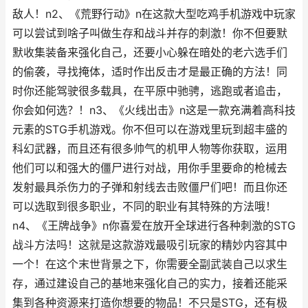
敌人！n2、《荒野行动》n在这款大型吃鸡手机游戏中玩家
可以尝试到啥子叫做生存和战斗并存的刺激！你不但要默
默收集装备来强化自己，还要小心躲在暗处的老六选手们
的偷袭，寻找掩体，适时作出反击才是最正确的方法！同
时你还能驾驶很多载具，在平原中驰骋，逃跑或者追击，
你会如何选？！n3、《火线出击》n这是一款充满着高科技
元素的STG手机游戏。你不但可以在游戏里玩到超丰盛的
科幻武器，而且还有很多帅气的机甲人物等你获取，运用
他们可以和强大的僵尸进行对战，用你手里要命的枪械去
发射最具杀伤力的子弹和射线去击败僵尸们吧！而且你还
可以选取到很多职业，不同的职业有其特殊的方法哦！
n4、《王牌战争》n你喜爱在放开全球进行各种刺激的STG
战斗方法吗！这就是这款游戏最吸引玩家的精妙内容其中
一个！在这个末世背景之下，你需要全副武装自己以求生
存，通过建设自己的基地来强化自己的实力，接着还能采
集到各种资源来打造你想要的物品！不只是STG，还有极