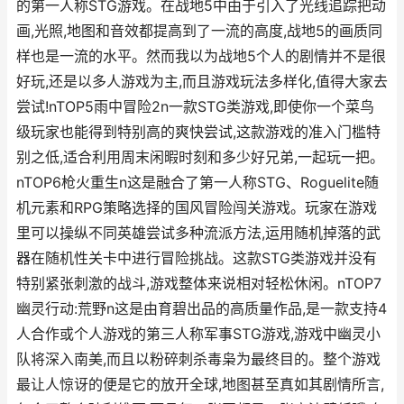
的第一人称STG游戏。在战地5中由于引入了光线追踪把动
画,光照,地图和音效都提高到了一流的高度,战地5的画质同
样也是一流的水平。然而我以为战地5个人的剧情并不是很
好玩,还是以多人游戏为主,而且游戏玩法多样化,值得大家去
尝试!nTOP5雨中冒险2n一款STG类游戏,即使你一个菜鸟
级玩家也能得到特别高的爽快尝试,这款游戏的准入门槛特
别之低,适合利用周末闲暇时刻和多少好兄弟,一起玩一把。
nTOP6枪火重生n这是融合了第一人称STG、Roguelite随
机元素和RPG策略选择的国风冒险闯关游戏。玩家在游戏
里可以操纵不同英雄尝试多种流派方法,运用随机掉落的武
器在随机性关卡中进行冒险挑战。这款STG类游戏并没有
特别紧张刺激的战斗,游戏整体来说相对轻松休闲。nTOP7
幽灵行动:荒野n这是由育碧出品的高质量作品,是一款支持4
人合作或个人游戏的第三人称军事STG游戏,游戏中幽灵小
队将深入南美,而且以粉碎刺杀毒枭为最终目的。整个游戏
最让人惊讶的便是它的放开全球,地图甚至真如其剧情所言,