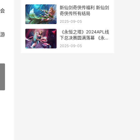
新仙剑奇侠传福利 新仙剑
会
奇侠传所有结局
2025-09-05
《永恒之塔》2024APL线
游
下总决赛圆满落幕 《永恒
之塔》2024APL赛事所有
2025-09-05
战队打call
»