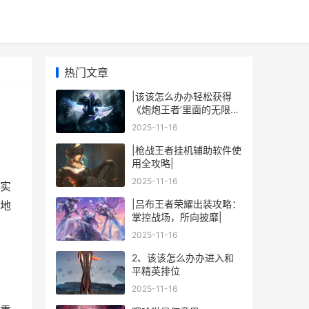
热门文章
|该该怎么办办轻松获得
《炮炮王者’里面的无限金
币和星星|
2025-11-16
|枪战王者挂机辅助软件使
用全攻略|
2025-11-16
实
|吕布王者荣耀出装攻略：
地
掌控战场，所向披靡|
2025-11-16
2、该该怎么办办进入和
平精英排位
2025-11-16