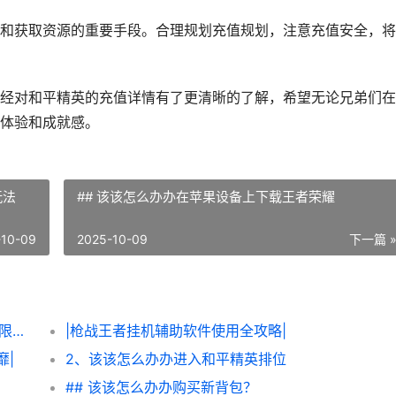
和获取资源的重要手段。合理规划充值规划，注意充值安全，将
经对和平精英的充值详情有了更清晰的了解，希望无论兄弟们在
体验和成就感。
玩法
## 该该怎么办办在苹果设备上下载王者荣耀
-10-09
2025-10-09
下一篇 
|该该怎么办办轻松获得《炮炮王者’里面的无限金币和星星|
|枪战王者挂机辅助软件使用全攻略|
靡|
2、该该怎么办办进入和平精英排位
## 该该怎么办办购买新背包？