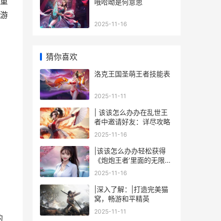
重
哦哈呦是何意思
游
2025-11-16
猜你喜欢
洛克王国圣萌王者技能表
2025-11-11
| 该该怎么办办在乱世王
者中邀请好友：详尽攻略
2025-11-16
|该该怎么办办轻松获得
《炮炮王者’里面的无限金
币和星星|
2025-11-16
|深入了解：|打造完美猫
窝，畅游和平精英
2025-11-11
的