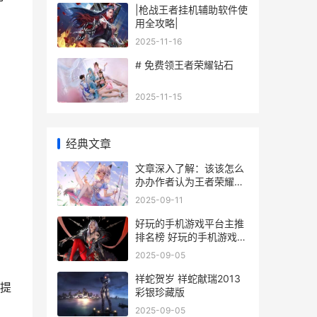
|枪战王者挂机辅助软件使
用全攻略|
2025-11-16
# 免费领王者荣耀钻石
2025-11-15
经典文章
文章深入了解：该该怎么
办办作者认为王者荣耀这
个游戏里巧妙召回好友
2025-09-11
好玩的手机游戏平台主推
排名榜 好玩的手机游戏射
击游戏
2025-09-05
祥蛇贺岁 祥蛇献瑞2013
提
彩银珍藏版
2025-09-05