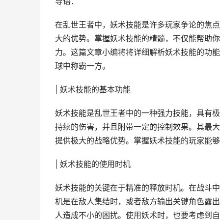
导语：
在乱世王者中，妖术技能是许多玩家争论的焦点
大的优势。掌握妖术技能的精髓，不仅能帮助你
力。这篇文章小编将将详细解析妖术技能的功能
球中称霸一方。
| 妖术技能的基本功能
妖术技能是乱世王者中的一种强力技能，具有极
持续的伤害，并且附带一定的控制效果。其最大
提供极大的战略优势。掌握妖术技能的玩家能够
| 妖术技能的使用时机
妖术技能的关键在于精准的释放时机。在战斗中
机是在敌人集结时，或者敌方输出关键角色露出
人造成不小的困扰。使用妖术时，也要考虑到自