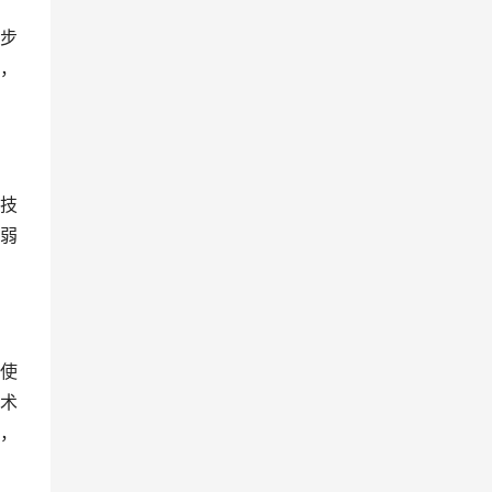
步
，
技
弱
使
术
，