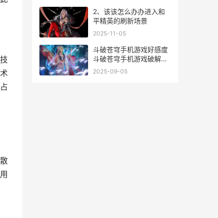
2、该该怎么办办进入和
平精英的刷新场景
2025-11-05
斗破苍穹手机游戏好感度
斗破苍穹手机游戏破解版
技
完美版
2025-09-05
术
占
散
用