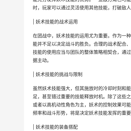
时，玩家可以通过灵活使用其他技能，打破敌人
| 妖术技能的战术运用
在团战中，妖术技能的运用尤为重要。作为一种
能并不足以决定战斗的胜负。合理的战术配合、
技能的使用应当与团队的整体策略相契合，通过
据主动。
| 妖术技能的挑战与限制
虽然妖术技能强大，但其施放时的冷却时刻和能
足，甚至错过重要的技能释放时机。除了这些之
或者以高机动性角色为主，妖术的控制效果可能
频率和战斗形势，将是决定妖术技能发挥的重要
| 妖术技能的装备搭配