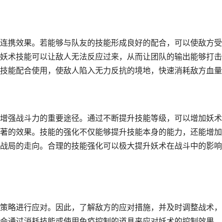
连携效果。若能够与队友的技能形成良好的配合，可以使敌方受
妖术技能可以让敌人无法反应过来，从而让团队的输出能够打击
技能配合使用，使敌人陷入无力反抗的境地，快速消耗敌方血量
增强战斗力的重要途径。通过不断提升技能等级，可以增加妖术
著的效果。技能的强化不仅能够提升技能本身的能力，还能增加
战局的走向。合理的技能强化可以极大提升妖术在战斗中的影响
策略进行应对。因此，了解敌方的应对措施，并及时调整战术，
会通过消耗技能或使用免疫控制的道具来应对妖术的控制效果。