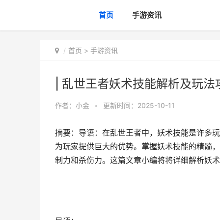
首页
手游资讯
首页
>
手游资讯
| 乱世王者妖术技能解析及玩法
作者：
小金
•
更新时间：2025-10-11
摘要：导语：在乱世王者中，妖术技能是许多玩
为玩家提供巨大的优势。掌握妖术技能的精髓，
制力和杀伤力。这篇文章小编将将详细解析妖术技