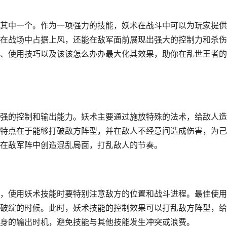
其中一个。作为一项强力的技能，妖术在战斗中可以为玩家提供
在战场中占据上风，还能在敌军面前展现出强大的控制力和杀伤
、使用技巧以及该该怎么办办最大化其效果，助你在乱世王者的
强的控制和输出能力。妖术主要通过施放特殊的法术，给敌人造
特点在于能够打破敌方阵型，并在敌人不经意间造成伤害，为己
在敌军阵中创造混乱局面，打乱敌人的节奏。
，使用妖术技能时要特别注意敌方的位置和战斗进程。最佳使用
破绽的时候。此时，妖术技能的控制效果可以打乱敌方阵型，给
身的输出时机，避免技能与其他技能发生冲突或浪费。