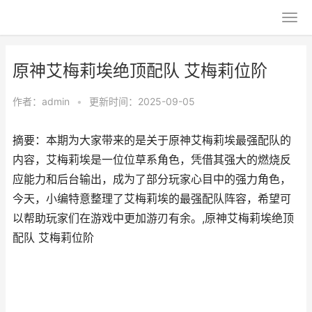
原神艾梅莉埃绝顶配队 艾梅莉位阶
作者：
admin
•
更新时间：2025-09-05
摘要：本期为大家带来的是关于原神艾梅莉埃最强配队的
内容，艾梅莉埃是一位位草系角色，凭借其强大的燃烧反
应能力和后台输出，成为了部分玩家心目中的强力角色，
今天，小编特意整理了艾梅莉埃的最强配队阵容，希望可
以帮助玩家们在游戏中更加游刃有余。,原神艾梅莉埃绝顶
配队 艾梅莉位阶