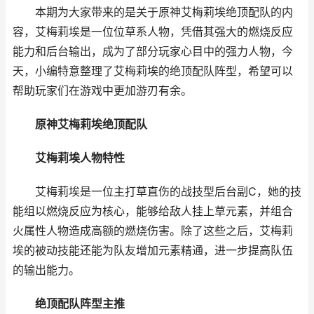
本期为大家带来的是关于原神艾梅莉埃绝顶配队的内
容，艾梅莉埃是一位位草系人物，凭借其强大的燃烧反应
能力和后台输出，成为了部分玩家心目中的强力人物，今
天，小编特意整理了艾梅莉埃的绝顶配队阵型，希望可以
帮助玩家们在游戏中更加游刃有余。
原神艾梅莉埃绝顶配队
艾梅莉埃人物特性
艾梅莉埃是一位主打草直伤的战技型后台副C，她的技
能组以燃烧反应为核心，能够给敌人挂上草元素，并组合
火属性人物造成高额的燃烧伤害。除了这些之后，艾梅莉
埃的被动技能还能为队友增加元素精通，进一步提高队伍
的输出能力。
绝顶配队阵型主推