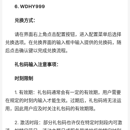
6. WDHY999
兑换方式：
请在界面右上角点击配置按钮，进入配置菜单后选择
兑换选项。在兑换界面的输入框中输入提供的兑换码，随
后点击确认键以完成兑换流程。
礼包码输入注意事项：
时刻限制
1. 有效期：礼包码通常会有一定的有效期，用户需要
在规定的时刻内输入才能生效。过期后，礼包码将无法运
用，因此用户应及时关注礼包码的有效期限。
2. 激活时段：部分礼包码也许仅在特定时刻段内可激