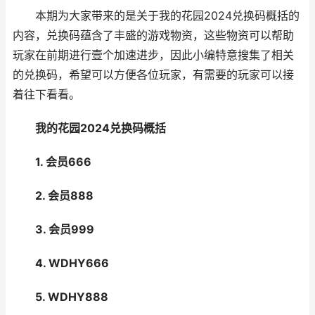
本期为大家带来的是关于我的花园2024兑换码概括的
内容，兑换码蕴含了丰盛的游戏物资，这些物资可以帮助
玩家在前期进行壹个加速进步，因此小编特意搜集了相关
的兑换码，希望可以方便各位玩家，有需要的玩家可以接
着往下看看。
我的花园2024兑换码概括
1. 会员666
2. 会员888
3. 会员999
4. WDHY666
5. WDHY888