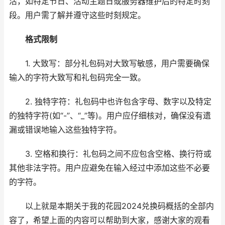
活，如特定节日、活动主题日或服务器维护后的特定时刻
段。用户需了解并遵守这些时刻规定。
格式限制
1. 大致写：部分礼包码对大致写敏感，用户需要确保
输入的字符大致写和礼包码完全一致。
2. 独特字符：礼包码中也许包含字母、数字以及特定
的独特字符(如“-”、“_”等)。用户应仔细核对，确保没有遗
漏或错误地输入这些独特字符。
3. 空格和换行：礼包码之间不应包含空格、换行符或
其他非法字符。用户应避免在输入经过中添加这些不必要
的字符。
以上就是本期关于我的花园2024兑换码概括的全部内
容了，希望上面的内容可以帮助到大家，感谢大家的观看