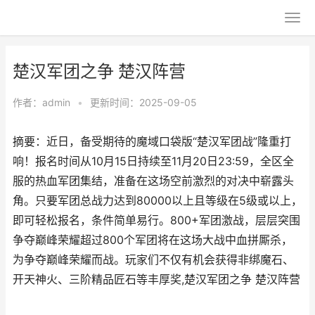
楚汉军团之争 楚汉阵营
作者：
admin
•
更新时间：2025-09-05
摘要：近日，备受期待的魔域口袋版“楚汉军团战”隆重打
响！报名时间从10月15日持续至11月20日23:59，全区全
服的热血军团集结，准备在这场空前激烈的对决中崭露头
角。只要军团总战力达到80000以上且等级在5级或以上，
即可轻松报名，条件简单易行。800+军团激战，层层突围
争夺巅峰荣耀超过800个军团将在这场大战中血拼厮杀，
为争夺巅峰荣耀而战。玩家们不仅有机会获得非绑魔石、
开天神火、三阶精品匠石等丰厚奖,楚汉军团之争 楚汉阵营