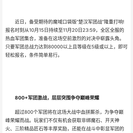
近日，备受期待的魔域口袋版“楚汉军团战”隆重打响!
报名时刻从10月15日持续至11月20日23:59，全区全服的
热血军团集合，准备在这场空前激烈的对决中崭露头角。
只要军团总战力达到80000以上且等级在5级或以上，即可
轻松报名，条件简单易行。
800+军团激战，层层突围争夺巅峰荣耀
超过800个军团将在这场大战中血拼厮杀，为争夺巅
峰荣耀而战。玩家们不仅有机会获取非绑魔石、开天神
火、三阶精品匠石等丰厚奖励，还能在战斗中彰显军团的