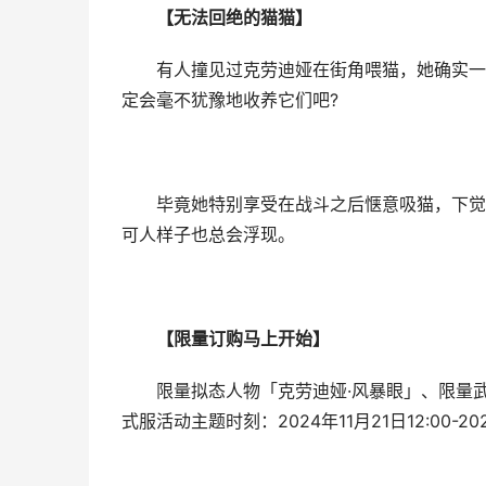
【无法回绝的猫猫】
有人撞见过克劳迪娅在街角喂猫，她确实一直
定会毫不犹豫地收养它们吧?
毕竟她特别享受在战斗之后惬意吸猫，下觉悟
可人样子也总会浮现。
【限量订购马上开始】
限量拟态人物「克劳迪娅·风暴眼」、限量武
式服活动主题时刻：2024年11月21日12:00-202