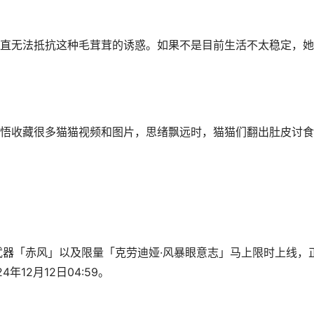
无法抵抗这种毛茸茸的诱惑。如果不是目前生活不太稳定，她
收藏很多猫猫视频和图片，思绪飘远时，猫猫们翻出肚皮讨食
器「赤风」以及限量「克劳迪娅·风暴眼意志」马上限时上线，
4年12月12日04:59。