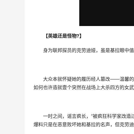
【英雄还是怪物?】
身为联邦探员的克劳迪娅，虽是基拉眼中值得
大众本就怀疑她的履历经人篡改——温馨的家
如何也许造就壹个突然在战场上大杀四方的女武
一时之间，谣言疯长，“被疯狂科学家改造过的
爆料只是在恶意败坏她和基拉的名声，但克劳迪