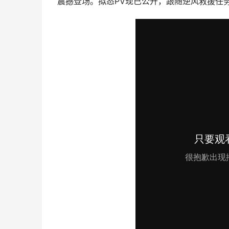
震撼登场。拟态PV现已公开，跟随逆风救援任