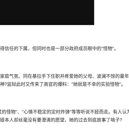
信任的下属，但同时也是一部分政府成员眼中的“怪物”。
庭气氛、同在基拉手下任职并疼爱她的父母、波澜不惊的童年
神?监狱此时又传来了高官的爆料：“她就是不幸的实验怪物”。
怪物”、“心情不稳定的定时炸弹”等等听说不胫而走。有人认
娅本人却丝毫没有要澄清的愿望，她的过去到底故事了啥子?