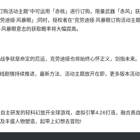
购活动主题”中可运用「赤核」进行订购，限量武器「赤风」获
迪娅·风暴眼」;同时，授权者在“克劳迪娅·风暴眼订购活动主题
·风暴眼意志的获取概率将大幅提高。
争就是命定的厄运，克劳迪娅也将始终心怀正义，剑指未来。
线剧情持续推进，最新方法、活动主题放开在即，更多版本活动
io自主研发的轻科幻放开全球游戏，虚拟引擎4.26打造，融合高
及丰盛人物塑造，起带上幻想去冒险!