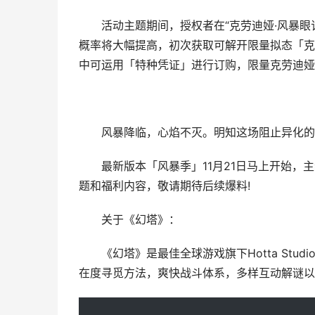
活动主题期间，授权者在“克劳迪娅·风暴眼订
概率将大幅提高，初次获取可解开限量拟态「克劳
中可运用「特种凭证」进行订购，限量克劳迪娅
风暴降临，心焰不灭。明知这场阻止异化的战
最新版本「风暴季」11月21日马上开始，主
题和福利内容，敬请期待后续爆料!
关于《幻塔》：
《幻塔》是最佳全球游戏旗下Hotta Stud
在度寻觅方法，爽快战斗体系，多样互动解谜以