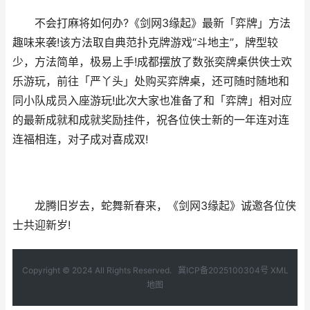
不会打麻将如何办?《剑网3缘起》最新「弈牌」方法
趣味来袭!该方法取自典范扑克牌游戏“斗地主”，牌型较
少，方法简单，极易上手!成都摆放了数张奕牌桌供侠士欢
乐游玩，前往「严丫头」处购买弈牌桌，还可随时随地和
同小队成员入座游玩!此次大家也准备了和「弈牌」相对应
的最新成就和成就奖励挂件，祝各位侠士新的一年连对连
连福相连，对子成对喜成双!
龙腾旧岁去，蛇舞新春来，《剑网3缘起》诚邀各位侠
士共迎新岁!
Copyright © 2024 All Rights Reserved.
冀ICP备2025100304号
XML
地图