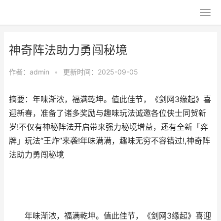
神奇阵法助力勇闯秘境
作者：
admin
•
更新时间：2025-09-05
摘要：年味渐浓，福满乾坤。值此佳节，《剑网3缘起》喜
迎新春，准备了诸多奖励与趣味玩法诚邀各位侠士同贺新
岁!不仅有神秘阵法开启带来强力秘境增益，还有全新「弈
牌」玩法“王炸”来袭!年味满满，趣味无穷不容错过!,神奇阵
法助力勇闯秘境
年味渐浓，福满乾坤。值此佳节，《剑网3缘起》喜迎