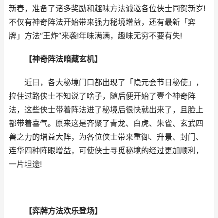
新春，准备了诸多奖励和趣味方法诚邀各位侠士同贺新岁!
不仅有神奇阵法开始带来强力秘境增益，还有最新「弈
牌」方法“王炸”来袭!年味满满，趣味无穷不要有失!
【神奇阵法暗藏玄机】
近日，各大秘境门口都出现了「隐元会节日秘使」，
拉住过路侠士不知说了啥子，随后便开始了壹个神奇阵
法，这些侠士带着阵法进了秘境后很快就出来了，且脸上
都带着喜气。原来这是齐聚了青龙、白虎、朱雀、玄武四
兽之力的增益大阵，为各位侠士带来重御、升景、封门、
连华四种阵眼增益，可使侠士寻觅秘境的经过更加顺利，
一片坦途!
【弈牌方法欢乐登场】