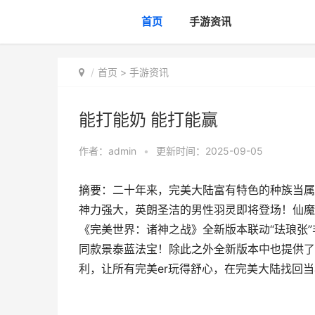
首页
手游资讯
首页
>
手游资讯
能打能奶 能打能赢
作者：
admin
•
更新时间：2025-09-05
摘要：二十年来，完美大陆富有特色的种族当属天
神力强大，英朗圣洁的男性羽灵即将登场！仙魔
《完美世界：诸神之战》全新版本联动“珐琅张
同款景泰蓝法宝！除此之外全新版本中也提供了
利，让所有完美er玩得舒心，在完美大陆找回当年