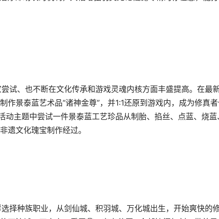
试、也不断在文化传承和游戏灵魂内核方面丰盛提高。在最
作景泰蓝艺术品“诸神金尊”，并1:1还原到游戏内，成为修真者
”活动主题中尝试一件景泰蓝工艺珍品从制胎、掐丝、点蓝、烧蓝
非遗文化瑰宝制作经过。
择种族职业，从剑仙城、积羽城、万化城出生，开始爽快的