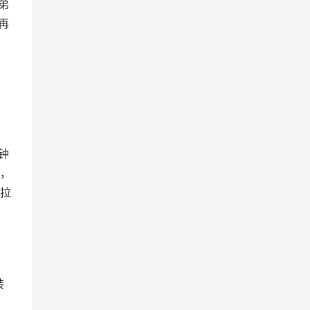
弟
再
钟
，
拉
装