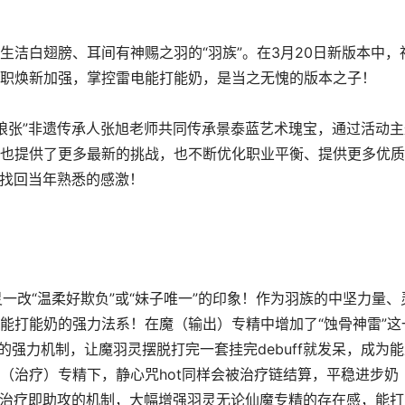
生洁白翅膀、耳间有神赐之羽的“羽族”。在3月20日新版本中，
职焕新加强，掌控雷电能打能奶，是当之无愧的版本之子！
张”非遗传承人张旭老师共同传承景泰蓝艺术瑰宝，通过活动主
也提供了更多最新的挑战，也不断优化职业平衡、提供更多优质
陆找回当年熟悉的感激！
“温柔好欺负”或“妹子唯一”的印象！作为羽族的中坚力量、
能打能奶的强力法系！在魔（输出）专精中增加了“蚀骨神雷”这
害的强力机制，让魔羽灵摆脱打完一套挂完debuff就发呆，成为
（治疗）专精下，静心咒hot同样会被治疗链结算，平稳进步奶
了治疗即助攻的机制，大幅增强羽灵无论仙魔专精的存在感，能打