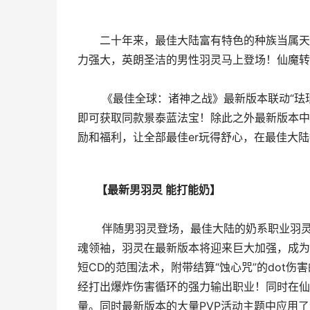
二十年来，最佳大陆富有特色的种族当属天
力强大，英朗圣洁的男性羽灵马上登场！仙魔转
《最佳全球：诸神之战》最新版本联动“珐琅
即可获取同款景泰蓝法宝！除此之外最新版本中
励和福利，让全部最佳er玩得舒心，在最佳大
【最新男羽灵 能打能奶】
伴随男羽灵登场，最佳大陆的奶系职业羽灵一改
魂领袖，羽灵在最新版本将迎来巨大加强，成为
短CD的范围法术，附带结算“蚀心咒”的dot伤
经打出爆炸伤害循环的强力输出职业！同时在仙
量。同时最新版本的大量PVP活动主题中应用