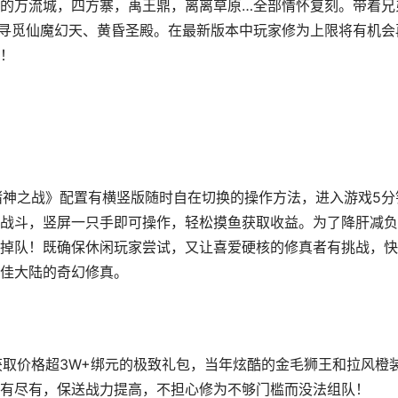
的万流城，四方寨，禹王鼎，离离草原…全部情怀复刻。带着兄
寻觅仙魔幻天、黄昏圣殿。在最新版本中玩家修为上限将有机会
！
之战》配置有横竖版随时自在切换的操作方法，进入游戏5分
战斗，竖屏一只手即可操作，轻松摸鱼获取收益。为了降肝减负
掉队！既确保休闲玩家尝试，又让喜爱硬核的修真者有挑战，快
佳大陆的奇幻修真。
价格超3W+绑元的极致礼包，当年炫酷的金毛狮王和拉风橙
有尽有，保送战力提高，不担心修为不够门槛而没法组队！