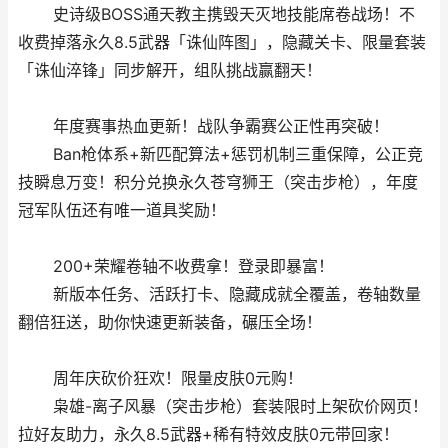
史诗级BOSS通天教主携毁天灭地技能席卷战场！不
收费掉落永久8.5武器「诛仙阵图」，隐藏关卡、限量套装
「诛仙淬锋」同步解开，组队挑战赢翻天！
年度赛事热血更新！战队争霸赛公正性再突破！
Ban枪体系+新匹配算法+惩罚机制三重保障，公正竞
技瞬息万变！积分兑换永久苍穹狮王（突击步枪），年度
冠军队伍还有唯一道具奖励！
200+荣耀卷轴不收费拿！登录即暴富！
新版本任务、活跃打卡、隐藏成就全覆盖，卷轴数量
翻倍狂送，助你快速更新装备，碾压全场！
周年庆砍价狂欢！限量皮肤0元购！
枭雄-离子风暴（突击步枪）套装限时上架砍价网页！
拉好友助力，永久8.5武器+稀有特效皮肤0元带回家！