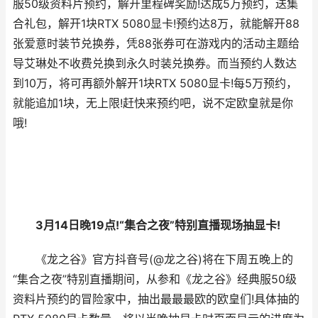
服50级资料片预约，解开里程碑奖励!达成5万预约，送集
合礼包，解开1块RTX 5080显卡!预约达8万，就能解开88
张爱意时装节兑换券，凭88张券可在游戏内的活动主题给
导艾琳处不收费兑换到永久时装兑换券。而当预约人数达
到10万，将可再额外解开1块RTX 5080显卡!每5万预约，
就能追加1块，无上限!赶快来预约吧，说不定欧皇就是你
哦!
3月14日晚19点!“集合之夜”特别直播现场抽显卡!
《龙之谷》官方抖音号(@龙之谷)将在下周五晚上的
“集合之夜”特别直播期间，从参和《龙之谷》经典服50级
资料片预约的冒险家中，抽出最最最欧的欧皇们!具体抽的