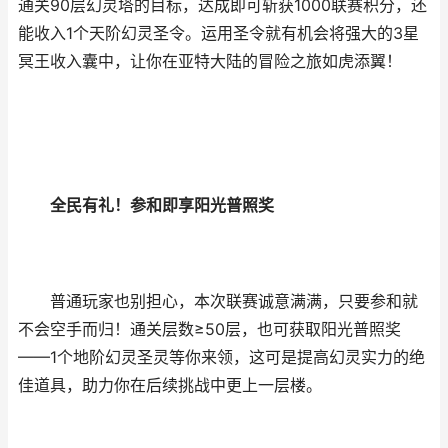
通关90层幻灵塔的目标，达成即可斩获1000联赛积分，还
能收入1个天阶幻灵圣令。运用圣令就有机会将强大的3星
冥王收入囊中，让你在亚特大陆的冒险之旅如虎添翼！
全民有礼！参和即享阳光普照奖
普通玩家也别担心，本次联赛诚意满满，只要参和就
不会空手而归！通关层数≥50层，也可获取阳光普照奖
——1个地阶幻灵圣灵等你来领，这可是提高幻灵实力的绝
佳道具，助力你在后续挑战中更上一层楼。