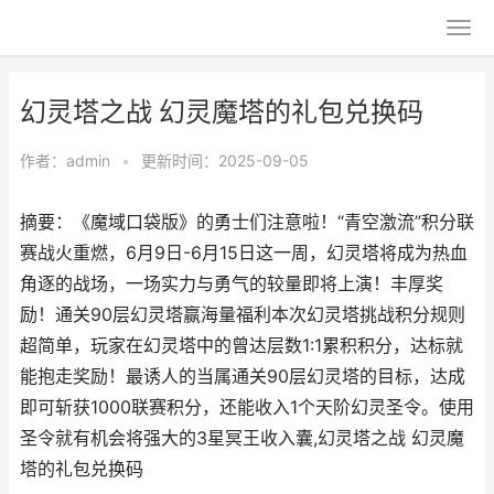
幻灵塔之战 幻灵魔塔的礼包兑换码
作者：
admin
•
更新时间：2025-09-05
摘要：《魔域口袋版》的勇士们注意啦！“青空激流”积分联
赛战火重燃，6月9日-6月15日这一周，幻灵塔将成为热血
角逐的战场，一场实力与勇气的较量即将上演！丰厚奖
励！通关90层幻灵塔赢海量福利本次幻灵塔挑战积分规则
超简单，玩家在幻灵塔中的曾达层数1:1累积积分，达标就
能抱走奖励！最诱人的当属通关90层幻灵塔的目标，达成
即可斩获1000联赛积分，还能收入1个天阶幻灵圣令。使用
圣令就有机会将强大的3星冥王收入囊,幻灵塔之战 幻灵魔
塔的礼包兑换码