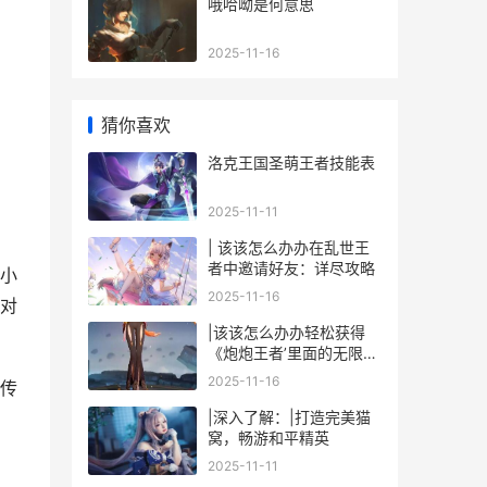
哦哈呦是何意思
2025-11-16
猜你喜欢
洛克王国圣萌王者技能表
2025-11-11
| 该该怎么办办在乱世王
者中邀请好友：详尽攻略
小
2025-11-16
对
|该该怎么办办轻松获得
《炮炮王者’里面的无限金
币和星星|
2025-11-16
传
|深入了解：|打造完美猫
窝，畅游和平精英
2025-11-11