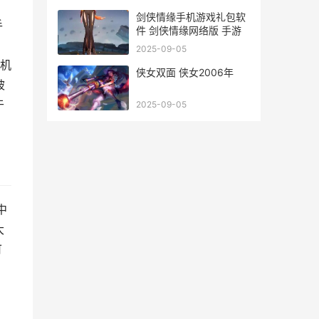
剑侠情缘手机游戏礼包软
手
件 剑侠情缘网络版 手游
，
2025-09-05
手机
侠女双面 侠女2006年
被
于
2025-09-05
中
大
可