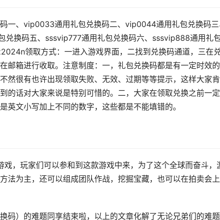
、vip0033通用礼包兑换码二、vip0044通用礼包兑换码三
礼包兑换码五、sssvip777通用礼包兑换码六、sssvip888通用礼
qzz2024n领取方式：一进入游戏界面，二找到兑换码通道，三在
在邮箱进行收取。注意制度：一，礼包兑换码都是有一定时效的
不然很有也许出现领取失败、无效、过期等等提示，这样大家肯
到的话对大家来说是特别可惜的。二，大家在领取兑换之前一定
是英文小写加上不同的数字，这些都是不能填错的。
G游戏，玩家们可以参和到这款游戏中来，为了这个全球而奋斗，
方法为主，还可以组成团队作战，挖掘宝藏，也可以在拍卖会上
换码）的难题同享结束啦，以上的文章化解了无论兄弟们的难题