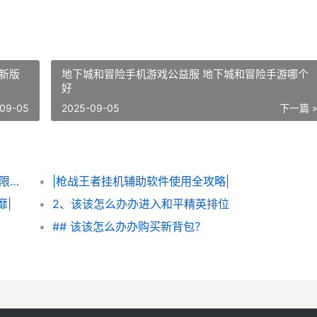
新版
地下城和冒险手机游戏公益服 地下城和冒险手游哪个
好
09-05
2025-09-05
下一篇 
|该该怎么办办轻松获得《炮炮王者’里面的无限金币和星星|
|枪战王者挂机辅助软件使用全攻略|
靡|
2、该该怎么办办进入和平精英排位
## 该该怎么办办购买新背包？