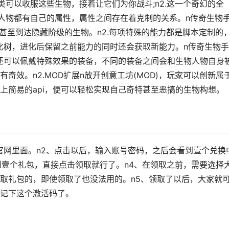
.人类可以收服这些生物，接着让它们为你战斗;n2.这一个奇幻的全
个人物都有自己的属性，属性之间存在着克制的关系。n传奇生物
化，甚至到达隐藏阶级的生物。n2.每项特殊的能力都是脚本定制的
进化树，进化后保留之前能力的同时还会获取新能力。n传奇生物
人物还可以佩戴特殊效果的装备，不同的装备之间会和生物人物自身
奇效。n2.MOD扩展n放开创意工坊(MOD)，玩家可以创新属
上简易的api，便可以轻松实现自己奇特甚至恶搞的生物构想。
官网里面。n2、点击以后，输入账号密码，之后会看到壹个兑换
到壹个礼包，直接点击领取就行了。n4、在领取之前，需要选择
取礼包的，即使领取了也没法用的。n5、领取了以后，大家就
记下这个激活码了。