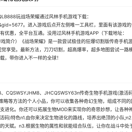
6nRQLB888玩战场荣耀通过风林手机游戏下载：
ou&ac=info&gid=5677。进入游戏后点开左侧唯一工具栏，里面有该游戏
有优惠，全平台互通。没用过风林手机游戏APP（下载地址：
：（游戏简介）《战场荣耀》是一款尝试极佳的狂爆切割版传奇手机
视觉享受。最新方法，刀刀切割，超高爆率，超多地图尝试一路
载，带你进入不一样的全球！
6888、CQSWSYJHM8、JHCQSWSY63n传奇生物手机游戏(激活码
走棋+策略等方法的个人小品，你可以收集各种奇幻生物，组成不同的
支进化。你还可以拓展生物MOD来实现你的奇思妙想，让各种
码)特色n1.由你来决定生物进化的路线，培养出绝顶的小队;n2
的天赋。n3.根据生物的属性和就能组合队伍，让你在战斗中处