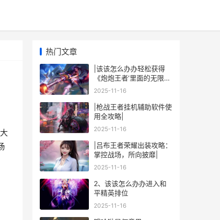
热门文章
|该该怎么办办轻松获得
《炮炮王者’里面的无限金
币和星星|
2025-11-16
|枪战王者挂机辅助软件使
用全攻略|
2025-11-16
大
|吕布王者荣耀出装攻略：
场
掌控战场，所向披靡|
2025-11-16
2、该该怎么办办进入和
平精英排位
2025-11-16