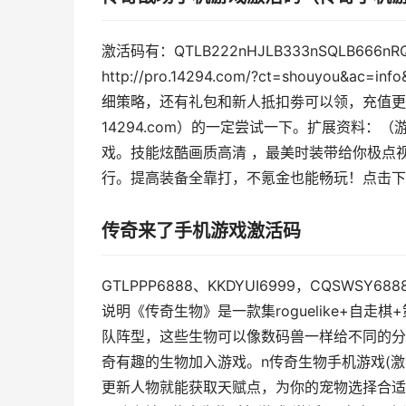
激活码有：QTLB222nHJLB333nSQLB66
http://pro.14294.com/?ct=shouy
细策略，还有礼包和新人抵扣劵可以领，充值更
14294.com）的一定尝试一下。扩展资料
戏。技能炫酷画质高清 ，最美时装带给你极点
行。提高装备全靠打，不氪金也能畅玩！点击下
传奇来了手机游戏激活码
GTLPPP6888、KKDYUI6999，CQSWSY
说明《传奇生物》是一款集roguelike+自
队阵型，这些生物可以像数码兽一样给不同的分
奇有趣的生物加入游戏。n传奇生物手机游戏(激活
更新人物就能获取天赋点，为你的宠物选择合适