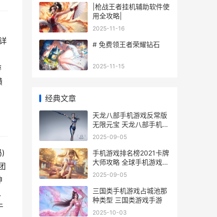
|枪战王者挂机辅助软件使
用全攻略|
2025-11-16
的详
# 免费领王者荣耀钻石
2025-11-15
游
横
经典文章
天龙八部手机游戏反常版
无限元宝 天龙八部手机游
戏麒麟马
2025-09-05
)
手机游戏排名榜2021卡牌
大师攻略 全球手机游戏排
团
行榜
2025-09-05
神
三国类手机游戏占城池那
.
种类型 三国类游戏手游
于
2025-10-03