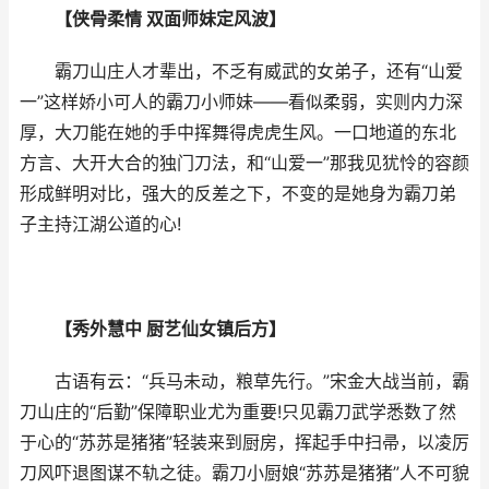
【侠骨柔情 双面师妹定风波】
霸刀山庄人才辈出，不乏有威武的女弟子，还有“山爱
一”这样娇小可人的霸刀小师妹——看似柔弱，实则内力深
厚，大刀能在她的手中挥舞得虎虎生风。一口地道的东北
方言、大开大合的独门刀法，和“山爱一”那我见犹怜的容颜
形成鲜明对比，强大的反差之下，不变的是她身为霸刀弟
子主持江湖公道的心!
【秀外慧中 厨艺仙女镇后方】
古语有云：“兵马未动，粮草先行。”宋金大战当前，霸
刀山庄的“后勤”保障职业尤为重要!只见霸刀武学悉数了然
于心的“苏苏是猪猪”轻装来到厨房，挥起手中扫帚，以凌厉
刀风吓退图谋不轨之徒。霸刀小厨娘“苏苏是猪猪”人不可貌