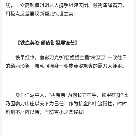
线，一众高颜值姐姐达人携手组建天团、领衔演绎霸刀，
用极点反差展现新帮派惊世之美!
【铁血英姿 颜值御姐展锋芒】
铁甲红妆，血影刀光!知名姐姐主播“树奈奈”一改往日
的绮丽形象，舞动间摇身一变成英姿飒爽的霸刀大师姐。
身为江湖中人，“树奈奈”为何长刀在手、铁甲在身?此
乃因霸刀山庄以天下为己任，作为抗金的中流砥柱，时时
刻刻不严阵以待，严防宵小之辈侵扰!