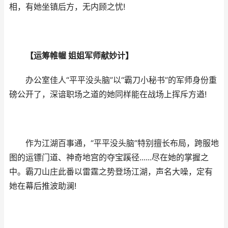
相，有她坐镇后方，无内顾之忧!
【运筹帷幄 姐姐军师献妙计】
办公室佳人“平平没头脑”以“霸刀小秘书”的军师身份重
磅公开了，深谙职场之道的她同样能在战场上挥斥方遒!
作为江湖百事通，“平平没头脑”特别擅长布局，跨服地
图的运镖门道、神奇地宫的夺宝蹊径......尽在她的掌握之
中。霸刀山庄此番以雷霆之势登场江湖，声名大噪，定有
她在幕后推波助澜!