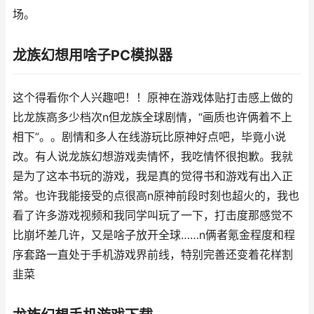
场。
龙族幻想用啥子PC模拟器
这个得看你个人兴趣吧！！原神在游戏体贴打击感上做的
比龙族高多少档次n但龙族全球剧情，“画质也许俩着不上
相下”。。剧情和多人在线游玩比原神好点吧，毕竟小说
改。有人说龙族幻想游戏卖情怀，我吃情怀很抱歉。我就
是为了这本书玩的游戏，我是真的觉得书和游戏有出入正
常。也许我能接受的点很高n原神前段时刻也超火的，我也
看了许多游戏视频和我同学叫玩了一下，打击度那感觉不
比崩坏差几许，又是啥子放开全球……n俩者氪金程度和程
序套路一直处于手机游戏界前线，特别完善还变着花样割
韭菜