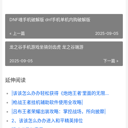
DNF魂手机破解版 dnf手机单机内购破解版
« 上一篇
2025-09-05
龙之谷手机游戏坐骑剑齿虎 龙之谷端游
2025-09-05
下一篇 »
延伸阅读
|该该怎么办办轻松获得《炮炮王者’里面的无限金币和星星|
|枪战王者挂机辅助软件使用全攻略|
|吕布王者荣耀出装攻略：掌控战场，所向披靡|
2、该该怎么办办进入和平精英排位