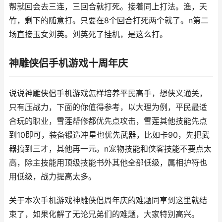
帮就回会去三连，三回合就打死。接着同上打法。渔，天
竹，剩下的随意打。只要在8个回合打死两个就了。n第二
场直接玉女刘英。刘英死了挂机，是这么打。
神雕侠侣手机游戏十周年庆
说说神雕侠侣手机游戏怎样培养平民高手，想侠义通关，
只有压战力，下面的你值得参考，以大理为例，平民最适
合玩的职业，雪莲帮修都优先点攻击，雪莲其他技能先点
到10即可，装备锻造冲星也优先武器，比如卡90，先把武
器搞到三才，其他再一元。n宠物技能和侠客技能不要点太
高，除主技能用顶级技能书外其他全部低级，属相护符也
用低级，战力提高太多。
关于本次手机游戏神雕侠侣周年庆的难题同享到这里就结
束了，如果化解了无论兄弟们的难题，大家特别高兴。