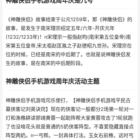
神雕侠侣手机游戏周年庆是几号
《神雕侠侣》故事结束于公元1259年，那《神雕侠侣》的
故事，是发生于南宋理宗绍定五年/六年-开庆元年
(1232/1233年)！n宋理宗一般指赵昀(南宋第五位皇帝)南
宋第五位皇帝,宋太祖赵匡胤之子赵德昭九世孙。宋理宗在
位的时候，已经是南宋的中后期了。也就是说神雕侠侣发
生的故事，是在南宋的中后期阶段。
神雕侠侣手机游戏周年庆活动主题
神雕侠侣手机游戏司乐使打，【神雕侠侣手机游戏平民古
墓侠客记刘英诀窍】现在的侠客记一般都分2场第一轮对一
灯和渔樵耕读郭靖黄蓉一起助阵帮大家黄蓉攻击了1轮就跑
了也没啥花头就是普通的5奶侠客阵型。不喜爱隐藏直接点
阵型两奶。n一丐帮。一封具体打法。玉女右前樵，这时丐