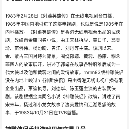
1983年2月28日《射雕英雄传》在无线电视剧台首播，
1985年中国内地引进了这部电视剧，也就是说是1985年在
内地播放。《射雕英雄传》是香港无线电视台出品的武侠
剧，改编自金庸同名小说，由王天林执导，黄日华、翁美
玲、苗侨伟、杨盼盼、曾江、刘丹等主演。该剧以宋、
金、蒙古三国对峙为背景，围绕郭靖、黄蓉、杨康、穆念
慈四人的故事展开，讲述了郭靖在故事各种磨难后成为一
代大侠以及他和黄蓉之间的爱情故事。rnrnn83版神雕侠侣
没在内地上映过n《神雕侠侣》是由香港无线电视广播有限
企业出品，萧笙执导，刘德华、陈玉莲主演的古装武侠
剧。该剧根据金庸同名小说《神雕侠侣》改编，讲述了南
宋末年，杨过和小龙女故事了凄美爱情和江湖恩怨的故
事，于1983年10月31日在TVB首播。