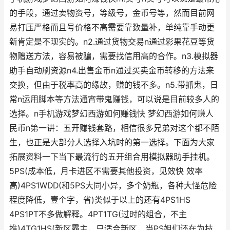
的手段，通过卖物资号，等级号，金币号等，然而目前网
易打压严格而且号价格不高需要靠数量补，单纯靠手动更
新肯定是不现实的。n2.通过货物交易n通过彩果花豆等货
物赠送方法，容易被骗，需要找信用高的合作。n3.模拟器
助手自动刷资源n4.出售金币n通过买卖金币转移的方法来
交换，但由于税率高的缘故，赚的钱不多。n5.带抓鬼，日
常n运用脚本等方法通宵带鬼赚钱，可以说是目前较多人的
选择。n手机游戏梦幻西游如何赚钱快 梦幻西游如何赚人
民币n第一讲：五开赚钱套路，相信很多兄弟对这个都不陌
生，也正是大部分人选择入坑时的第一选择。下面为大家
拓展资料一下当下最流行的五开组合用模拟器助手挂机。
5PS(成本低，月卡进区不需要其他投资，见效快 效率
高)4PS1WDD(和5PS大同小异，多个奶瓶，各种大怪危险
程度降低，壹个字，省)类似于以上的还有4PS1HS
4PS1PT不多做解释。4PT1TG(过时的组合，不主
推)4TG1HS(新区霸主，只适合新区，当PS姐们还在为技