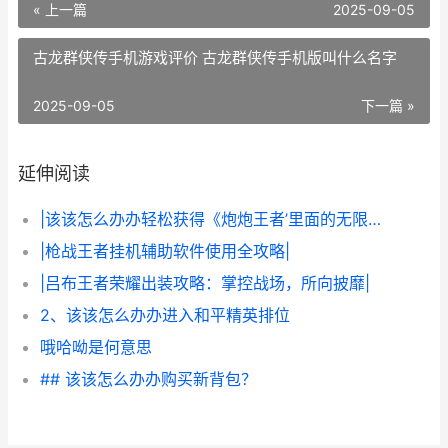
« 上一篇
2025-09-05
古龙群侠传手机游戏评价 古龙群侠传手机版叫什么名字
2025-09-05
下一篇 »
延伸阅读
|该该怎么办办轻松获得《炮炮王者’里面的无限金币和星星|
|枪战王者挂机辅助软件使用全攻略|
|吕布王者荣耀出装攻略：掌控战场，所向披靡|
2、该该怎么办办进入和平精英排位
哦哈呦是何意思
## 该该怎么办办购买新背包？