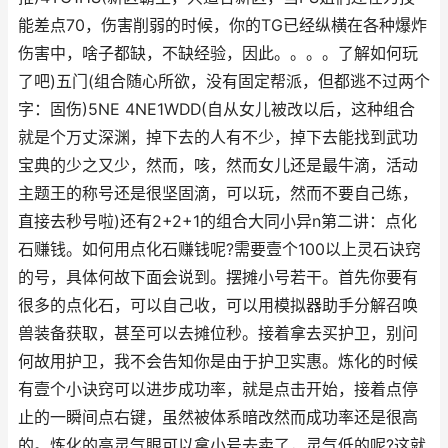
能差点70，伤害削弱的时候，你的TG已经纵横在各种爆炸
伤害中，啥子都缺，不缺经验，因此。。。。了解如何玩
了吧)五门(组合随心所欲，没有固定帮派，但都逃不过两个
字：固伤)5NE 4NE1WDD(自从女儿被改以后，这种组合
就是个万丈深渊，掉下去的人有不少，掉下去能找到武功
宝典的少之又少，然而，咳，然而女儿还是最牛滴，活动
主题王的称号还是很坚固滴，可以玩，然而不要自己练，
直接去秒号啦)还有2+2+1的组合大同小异n第二讲：点化
石赚钱。如何用点化石赚钱呢?需要壹个100以上灵石诀窍
的号，具体何故下面会说到。摆摊小号若干。首先你要有
很多的点化石，可以自己收，可以用模拟器助手分解召唤
兽装备获取，甚至可以去摊位秒。接着拿去买护卫，别问
何故用护卫，我不会告知你是由于护卫实惠。炼化的时候
有壹个小诀窍可以进步成功率，就是点击开始，接着点停
止的一瞬间点右键，虽然被体系暗改然而成功率还是很高
的。炼化的高灵气眼可以拿小号去卖了，灵气低的呢?这就