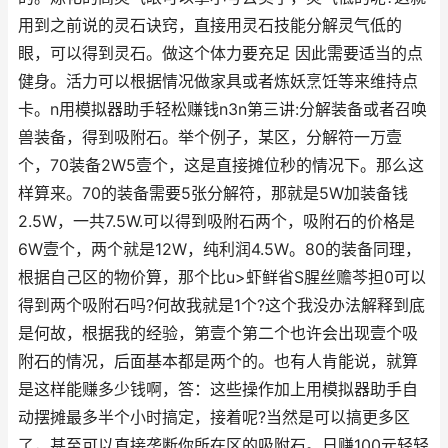
用到之前说的灵石诀窍，直接用灵石技能分解灵气低的
眼，可以得到灵石。做这个体力要充足 因此需要适当的点
健身。活力可以根据情况做家具或者炼妖烹饪等来维持点
卡。n用模拟器助手轻松赚钱n3n第三讲:分解装备或者召唤
兽装备，得到吸附石。举个例子，某区，分解符一万壹
个，70装备2W5壹个，这是直接摊位秒的情况下。那么这
样算来。70的装备需要5张分解符，那就是5W加装备钱
2.5W，一共7.5W.可以得到吸附石两个，吸附石的价格是
6W壹个，两个就是12W，纯利润4.5W。80的装备同理，
根据自己区的物价算，那个比u>虾鲜省S腥丝赡芩担0可以
得到两个吸附石吗?何故我就是1个?这个我没办法解释到底
是何故，根据我的经验，第壹个第二个也许会出现壹个吸
附石的情况，后面基本都是两个的。也有人肯能说，就算
是这样能赚多少钱啊，答：这些操作加上用模拟器助手自
动摆摊最多半个小时搞定，接着呢?当然是可以搞更多区
了，甚至可以直接垄断你所在区的吸附石。日赚100元轻轻