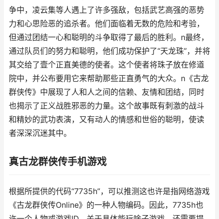
争中，凌云集等人遇上了许多强敌，包括武艺高强的恶势
力和心思险恶的追杀者。他们面临着无数的危险和考验，
但通过团结一心和聪明的斗争取得了最后的胜利。n最终，
通过队员们的努力和聪明，他们成功保护了“天龙珠”，并将
其交给了壹个正直美德的使者。这个使者将珠子放在修道
院中，并公布要用它来帮助那些正直勇气的大众。n《古龙
群侠传》中展现了人和人之间的信赖、友情和团结，同时
也揭示了正义战胜邪恶的力量。这个故事既有刺激的战斗
和精妙的武功表演，又有动人的情感和世俗的聪明，使读
者深深沉迷其中。
真古龙群侠传手机游戏
根据所提供的代码“7735h”，可以推测这也许是指网络游戏
《古龙群侠传Online》的一种人物编码。因此，7735h也
许一个人物或游戏ID，关于具体能玩啥子游戏，还需要提