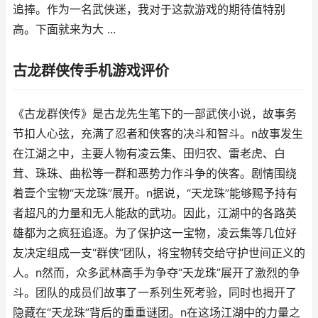
追捧。作为一名武侠迷，我对于这款游戏的期待值特别
高。下面就来为大 ...
古龙群侠传手机游戏评价
《古龙群侠传》是古龙先生笔下的一部武侠小说，故事务
节扣人心弦，充满了忍者和侠客的决斗和智斗。n故事发生
在江湖之中，主要人物有凌云集、田归农、雷老虎、白
茸、珠珠、曲松等一群和恶势力作斗争的侠客。剧情围绕
着壹个宝物“天龙珠”展开。n据说，“天龙珠”能够赐予持有
者超凡的力量和无人能敌的武功。因此，江湖中的各路英
雄都为之疯狂追逐。为了保护这一宝物，凌云集等几位好
友决定组成一支“群侠”团队，将宝物转交给守护世间正义的
人。n然而，众多武林高手为争夺“天龙珠”展开了激烈的争
斗。团队的成员们故事了一系列生死考验，同时也揭开了
隐藏在“天龙珠”背后的重重谜团。n在这场江湖中的力量之