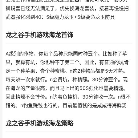
狮蝎套已经无法满足了，优先换海龙套装，接着再慢慢把
武器强化怼到40：5级魔力龙玉+5级要命龙玉防具
龙之谷手机游戏海龙首饰
A级别的作物，你每个品种只能同时种壹个。比如种了苹
果，就算有坑，你也种不了第二个。因此，有普通的坑肯
定一个种苹果，壹个种蜜桃。n这2种物品都是5天才熟。
每天浇一次水就行。n会员坑，种精髓。30分钟壹个。现
在海龙的产量很高，而且马上出的50S强化也需要精髓。
因此精髓不会掉价。n钓着鱼挂机，30分钟收一次。n很不
错的。n钓鱼赚钱也行的，目前最值钱的是咸咸得海鲜汤
龙之谷手机游戏海龙策略