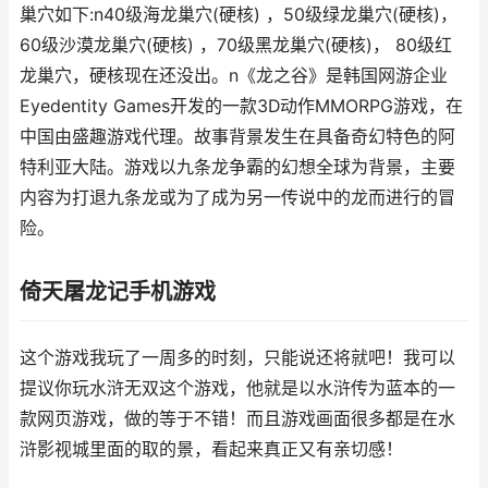
巢穴如下:n40级海龙巢穴(硬核) ，50级绿龙巢穴(硬核)，
60级沙漠龙巢穴(硬核) ，70级黑龙巢穴(硬核)， 80级红
龙巢穴，硬核现在还没出。n《龙之谷》是韩国网游企业
Eyedentity Games开发的一款3D动作MMORPG游戏，在
中国由盛趣游戏代理。故事背景发生在具备奇幻特色的阿
特利亚大陆。游戏以九条龙争霸的幻想全球为背景，主要
内容为打退九条龙或为了成为另一传说中的龙而进行的冒
险。
倚天屠龙记手机游戏
这个游戏我玩了一周多的时刻，只能说还将就吧！我可以
提议你玩水浒无双这个游戏，他就是以水浒传为蓝本的一
款网页游戏，做的等于不错！而且游戏画面很多都是在水
浒影视城里面的取的景，看起来真正又有亲切感！