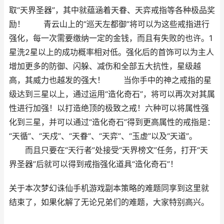
取“天界圣器”，其中就蕴涵着天眷、天弈戒指等各种极品奖
励！ 青云山上的“巡天左都御”将可以为这些戒指进行
强化，每一次需要缴纳一定的金钱，而且有失败的也许。1
星洗2星以上的成功概率相对低。强化后的首饰可以为主人
增加更多的防御、闪躲、减伤和全部五大抗性，星级越
高，其威力也越发的强大！ 当你手中的神之戒指的星
级达到三星以上，通过运用“造化奇石”，将可以再次对其属
性进行加强！以打造绝顶的极致之戒！六种可以将属性强
化到三星，并可以通过“造化奇石”得到更高属性的戒指是：
“天循”、“天戍”、“天眷”、“天弈”、“玉虚”以及“天道”。
而且只要在“天行者”处接受“天界榜文”任务，打开“天
界圣器”后就可以得到戒指强化道具“造化奇石”！
关于本次梦幻诛仙手机游戏副本策略的难题同享到这里就
结束了，如果化解了无论兄弟们的难题，大家特别高兴。