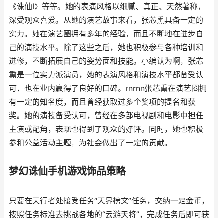
《诛仙Ⅰ》等等。她的表演风格以细腻、真正、天然著称，
深受观众喜爱。从她的演艺故事来看，张芯熏具备一定的
实力。她在演艺圈拥有多年的经验，而且不断地在进步自
己的演技水平。除了这些之后，她也积极参与各种培训和
进修，不断拓展自己的姿势面和技能。小编认为啊，张芯
熏是一位实力派演员，她的表演风格和演技水平都备受认
可，也在业内赢得了良好的口碑。rnrnn张芯熏在演艺圈拥
有一定的知名度，而且曾经获取过多个奖项的提名和获
奖。她的演技备受认可，曾经在多部电视剧和电影中担任
主演或配角，表现也得到了观众的好评。同时，她也积极
参和公益活动主题，为社会做出了一定的贡献。
梦幻诛仙手机游戏饰品策略
只要在天行者处接受任务“天界榜文”任务，交纳一定金币，
按照任务标准去挑战各地的“云游天将”，完成任务后即可获