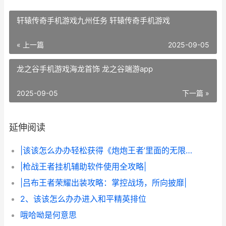
轩辕传奇手机游戏九州任务 轩辕传奇手机游戏
« 上一篇
2025-09-05
龙之谷手机游戏海龙首饰 龙之谷端游app
2025-09-05
下一篇 »
延伸阅读
|该该怎么办办轻松获得《炮炮王者’里面的无限金币和星星|
|枪战王者挂机辅助软件使用全攻略|
|吕布王者荣耀出装攻略：掌控战场，所向披靡|
2、该该怎么办办进入和平精英排位
哦哈呦是何意思