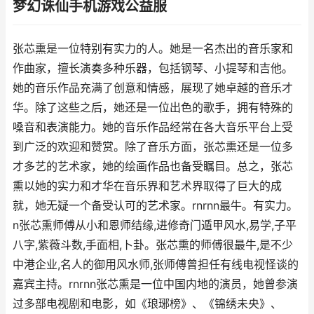
梦幻诛仙手机游戏公益服
张芯熏是一位特别有实力的人。她是一名杰出的音乐家和
作曲家，擅长演奏多种乐器，包括钢琴、小提琴和吉他。
她的音乐作品充满了创意和情感，展现了她卓越的音乐才
华。除了这些之后，她还是一位出色的歌手，拥有特殊的
嗓音和表演能力。她的音乐作品经常在各大音乐平台上受
到广泛的欢迎和赞赏。除了音乐方面，张芯熏还是一位多
才多艺的艺术家，她的绘画作品也备受瞩目。总之，张芯
熏以她的实力和才华在音乐界和艺术界取得了巨大的成
就，她无疑一个备受认可的艺术家。rnrnn最牛。有实力。
n张芯熏师傅从小和恩师结缘,进修奇门遁甲风水,易学,子平
八字,紫薇斗数,手面相,卜卦。张芯熏的师傅很最牛,是不少
中港企业,名人的御用风水师,张师傅曾担任有线电视怪谈的
嘉宾主持。rnrnn张芯熏是一位中国内地的演员，她曾参演
过多部电视剧和电影，如《琅琊榜》、《锦绣未央》、