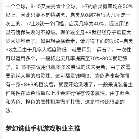
一个全球，8-15又是另壹个全球，1-7的启灵概率均在50%
以上，因此只要不是特别黑，启灵从0到7有很大几率是一
次上的。n7上8就一个门槛，启灵几率为40%，提议用镇
灵石确保失败时不掉级。现价段全身+8就已经身子挺直大
步大步地走了。如果想要横着走，请习得下面的功法~启灵
+8之后由于几率大幅度降低，就要用到幸运石了，一次性
可以运用多个，一般将启灵几率提高至70%-80%就足够
了，9-15不提议用低概率多次尝试的法来更新，由于这需
要消耗大量的启灵珠，这可都是钱啊!3、装备洗魂当你拥
有一身+8+9的橙装后，就要开始洗魂了，一般来说装备主
推属性在蓝色质量以上才会进行保存该条属性，由于蓝色
和紫色、橙色的属性相差微乎其微，这是性价比很高的
法。
梦幻诛仙手机游戏职业主推