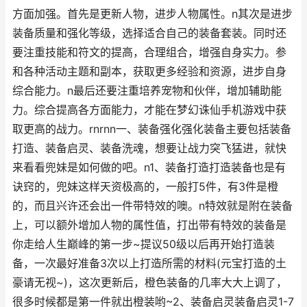
方面加强。首先是更新人物，进步人物属性。n其次是进步
装备质量和强化等级，选择适合自己的装备套装。同时还
要注重技能和符文的提高，合理组合，增强自身实力。参
和各种活动主题和副本，获取更多经验和资源，进步自身
综合能力。n最后还要注重培养宠物和伙伴，增加辅助能
力。综合提高各方面能力，才能在梦幻诛仙手机游戏中获
取更高的战力。rnrnn一、装备强化强化装备主要包括装备
打造、装备启灵、装备洗魂，想要让战力突飞猛进，就快
来看看兜妹是如何做的吧。n1、装备打造打造装备也是有
诀窍的，兜妹这样天资极高的，一般打5件，有3件是橙
的，而且兴许还会出一件带特效的噢。n特效就是附在装备
上，可以额外增加人物的属性值，打出带有特效的装备是
你走给人生巅峰的第一步~提议50级以后再开始打造装
备，一次最好准备3次以上打造所需的材料(元宝打造的土
豪请无视~)，这次更新后，橙色装备的几率大大上调了，
很多时候都是第一件就出橙装哟~2、装备启灵装备启灵1-7