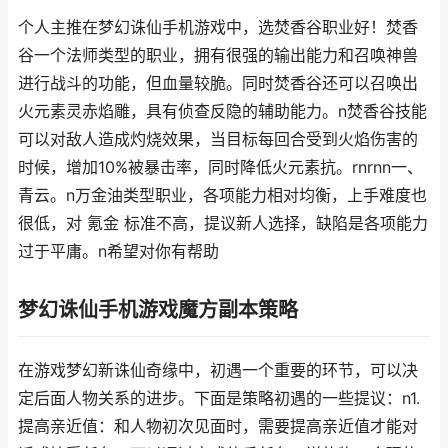
个人主推在梦幻诛仙手机游戏中，选焚香谷职业好！焚香
谷一个法师类型的职业，拥有很强的输出能力和召唤神兽
进行战斗的功能，但血量较脆。同时焚香谷还可以召唤出
火元素灵赤焰雕，具有侦查反隐的辅助能力。n焚香谷技能
可以对敌人造成灼烧效果，当目标每回合受到火焰伤害的
时候，增加10%被暴击率，同时降低火元素抗。rnrnn一、
青云。n万金油类型职业，各项能力相对均衡，上手难度也
很低，对 氪金 标准不高，提议新人选择，缺陷是各项能力
过于平庸。n希望对你有帮助
梦幻诛仙手机游戏魔方副本策略
在游戏梦幻新诛仙奇缘中，初遇一个重要的环节，可以决
定后面人物关系的进步。下面是策略初遇的一些提议：n1.
提高亲近值：和人物初次见面时，需要提高亲近值才能对