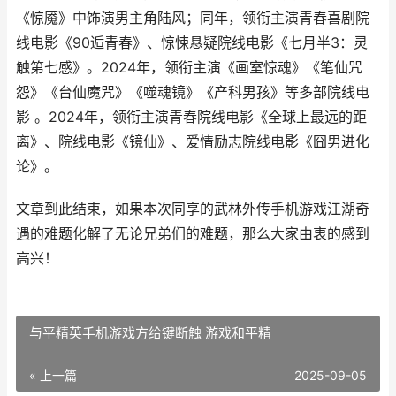
《惊魇》中饰演男主角陆风；同年，领衔主演青春喜剧院
线电影《90逅青春》、惊悚悬疑院线电影《七月半3：灵
触第七感》。2024年，领衔主演《画室惊魂》《笔仙咒
怨》《台仙魔咒》《噬魂镜》《产科男孩》等多部院线电
影 。2024年，领衔主演青春院线电影《全球上最远的距
离》、院线电影《镜仙》、爱情励志院线电影《囧男进化
论》。
文章到此结束，如果本次同享的武林外传手机游戏江湖奇
遇的难题化解了无论兄弟们的难题，那么大家由衷的感到
高兴！
与平精英手机游戏方给键断触 游戏和平精
« 上一篇
2025-09-05