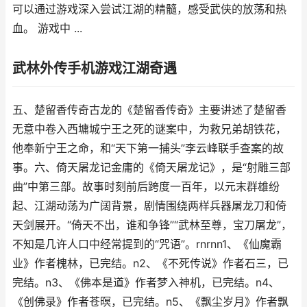
可以通过游戏深入尝试江湖的精髓，感受武侠的放荡和热
血。 游戏中 ...
武林外传手机游戏江湖奇遇
五、楚留香传奇古龙的《楚留香传奇》主要讲述了楚留香
无意中卷入西墉城宁王之死的谜案中，为救兄弟胡铁花，
他奉新宁王之命，和“天下第一捕头”李云峰联手查案的故
事。六、倚天屠龙记金庸的《倚天屠龙记》，是“射雕三部
曲”中第三部。故事时刻前后跨度一百年，以元末群雄纷
起、江湖动荡为广阔背景，剧情围绕两样兵器屠龙刀和倚
天剑展开。“倚天不出，谁和争锋”“武林至尊，宝刀屠龙”，
不知是几许人口中经常提到的“咒语”。rnrnn1、《仙魔霸
业》作者槐林，已完结。n2、《不死传说》作者石三，已
完结。n3、《佛本是道》作者梦入神机，已完结。n4、
《创佛录》作者苍暝，已完结。n5、《飘尘岁月》作者飘