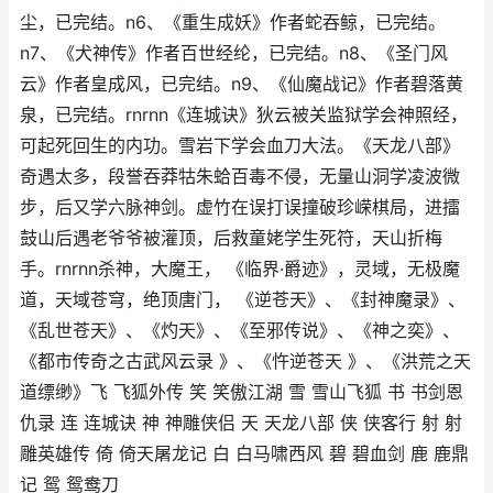
尘，已完结。n6、《重生成妖》作者蛇吞鲸，已完结。
n7、《犬神传》作者百世经纶，已完结。n8、《圣门风
云》作者皇成风，已完结。n9、《仙魔战记》作者碧落黄
泉，已完结。rnrnn《连城诀》狄云被关监狱学会神照经，
可起死回生的内功。雪岩下学会血刀大法。《天龙八部》
奇遇太多，段誉吞莽牯朱蛤百毒不侵，无量山洞学凌波微
步，后又学六脉神剑。虚竹在误打误撞破珍嵘棋局，进擂
鼓山后遇老爷爷被灌顶，后救童姥学生死符，天山折梅
手。rnrnn杀神，大魔王， 《临界·爵迹》，灵域，无极魔
道，天域苍穹，绝顶唐门， 《逆苍天》、《封神魔录》、
《乱世苍天》、《灼天》、《至邪传说》、《神之奕》、
《都市传奇之古武风云录 》、《忤逆苍天 》、《洪荒之天
道缥缈》飞 飞狐外传 笑 笑傲江湖 雪 雪山飞狐 书 书剑恩
仇录 连 连城诀 神 神雕侠侣 天 天龙八部 侠 侠客行 射 射
雕英雄传 倚 倚天屠龙记 白 白马啸西风 碧 碧血剑 鹿 鹿鼎
记 鸳 鸳鸯刀