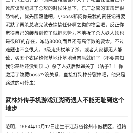
死应该就能过了总攻的时候注意下，东厂总管的重击是很
恐怖的，优先围殴他吧，小boss郁闷你是我的责任记得要
沉默了再杀总攻完就去搞搞任务啊之类的物品吧，反正你
觉得自己的装备到位了就把恶势力基地拆了杀人妖人妖也
是很BT的存在，减防3000,而且还有高倍数的要命，不过
难题也不会很大，3级鬼头杖羊了杀，或者大家都无人能
敌，买五个农民维修基地让基地当肉盾就好了（不要告知
我你基地还没到顶…）杀了人妖后就通关了（啥子？！你
激活了隐藏boss??没关系，直接打狗棒分裂掉吧，他只是
路过的可怜虫）
武林外传手机游戏江湖奇遇人不能无耻到这个
地步
范明，1964年10月12日出生于江苏省徐州市鼓楼区，祖籍