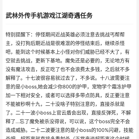
武林外传手机游戏江湖奇遇任务
特别提醒下：停怪期间近战英雄必须注意去挑战丐帮帮
主，没打狗后期近战是很难混的停怪结束后，继续杀怪
吧，能到这个时候基本上小怪对你们威胁已经不大了，有
空就去挑战，更新下基地。魔免还是必要的，无论地方有
没有魔法攻击，反正吃了也不会浪费太多钱，之后就不多
解释了。十七波很容易就过去了，不多说。十八波需要注
意的是小boss,她会减少你800的护甲，宠物学个霜冻护甲
加一下相对安全，或者可以选择多带点防具，反正要注意
不能被秒啊十九，二十没啥子特别注意的，直接杀就是
了。二十一波小boss上官云盾会出现，直接反弹死，不解
释了…忘了魔免被杀没得说，可以说，这个boss完全不会
造成威胁。二十二波要注意的是小boss的100%闪避，技能
杀吧，超距离就直接多重射杀（正常来说超距离这个时候