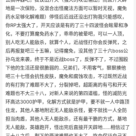
地是一次保险，没混合出怪魔法方面可以暂时无视，魔免
药水足够化解难题）停怪后近战还没出打狗我只能感叹，
你RP太强大了，开天应该是有的了三十四波怪会眩晕和净
化，不要打算魔免药水了，乖乖的被晕吧，可以一人顶，
别人吃无人能敌杀，就算个人，近战怪打你会反弹死，之
后再报复吧三十五嘛，记得魔免，没其他了三十六boss公
孙乌龙来袭，终于不是近战boss了，反弹不了，不过围殴
下他的生活还是很脆弱的…兄弟们，不用客气，狠狠揍他
吧三十七怪会抗性皮肤，魔免和腐蚀攻击，不过既然近战
的有打狗了难题不大了，分裂掉吧，超距离的有弓和开天
难题也不大三十八，对新人来说的第四道槛，怪的减防光
环高达3000护甲，化解方式就是护甲，要不就一人中路顶
住龙，其他人基地附近无人能敌杀怪，要不就找一人全防
担当肉盾，其他人无人能敌杀，还有最干脆的方式，基地
无人能敌，英雄跑开，怪出完后直接开天辟地……相信过了
三十八之后，剩下的两波难题也不大了，吃血保证自己不