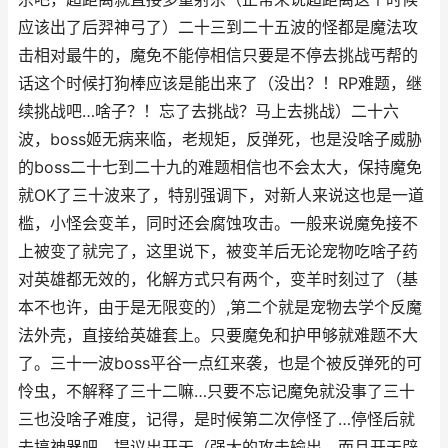
应该出了后羿神弓了）二十三到二十五波的怪都是魔法攻
击相对最牛的，魔免不能停相信只要是不停去挑战丐帮的
话这个时候打狗棒应该是能出来了（没出？！RP难题，继
续挑战吧…啥子？！忘了去挑战？马上去挑战）二十六
波，boss姬无病来临，老规矩，反弹死，也是没啥子威胁
的boss二十七到二十九的难题相信也不会太大，保持魔免
就OK了三十波来了，特别强调下，对新人来说这也是一道
槛，小怪会变羊，同时还会腐蚀攻击。一般来说魔免接不
上被变了就完了，这里说下，被变羊后无论宠物吃啥子药
对英雄都无效的，化解方式只有两个，变羊时刻过了（基
本不也许，由于是无限变的）,第二个就是宠物去学个反魔
法外壳，直接给英雄套上。只要魔免和护甲够就难题不大
了。三十一波boss平谷一点红来袭，也是个被反弹死的可
怜虫，不解释了三十二嘛…只要不忘记魔免就没事了三十
三也没啥子难度，记得，是时候第二次停怪了…停怪后就
去搞神器吧，提议出开天（强大的攻击输出，而且开天辟