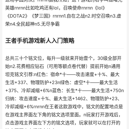
英雄rnrnn比如吃鸡还有lol，召唤使命rnrnn《lol》
《DOTA2》《梦三国》rnrnn1.自在之战n2.时空召唤n3.虚
荣n4.全民超神n5.无尽争霸
王者手机游戏新人入门策略
总共三十个铭文位，每升一级就来开始壹个，30级全部开
始n2.花费相应钻石（可用等额点卷代替）提前开始n通用
坦克铭文引荐:n红色：宿命*十——攻击速度+十%、最大
生活+337、物理防护+23n绿色：虚空*十——最大生活
+375、冷却减缩+6%n蓝色：长生*十——最大生活+750n
归纳：攻击速度+十%、最大生活+1462、物理防护+23、
冷却减缩+6%rnrnn在王者这款游戏中，铭文的配置地点是
在游戏主界面左下角的铭文选项里面。n玩家打开游戏后，
点击游戏主界面左下方的铭文选项，玩家就可以在打开的