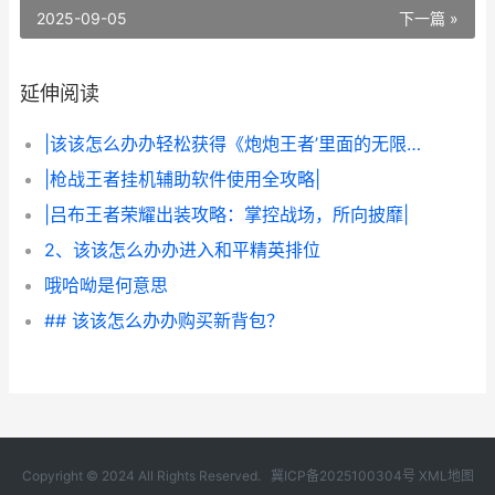
2025-09-05
下一篇 »
延伸阅读
|该该怎么办办轻松获得《炮炮王者’里面的无限金币和星星|
|枪战王者挂机辅助软件使用全攻略|
|吕布王者荣耀出装攻略：掌控战场，所向披靡|
2、该该怎么办办进入和平精英排位
哦哈呦是何意思
## 该该怎么办办购买新背包？
Copyright © 2024 All Rights Reserved.
冀ICP备2025100304号
XML地图