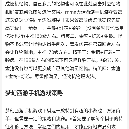
成随机忆物，自己多余的忆物也可以在此处点击对应忆物
和好友或帮派成员进行交换。rnrnn大话西游手机游戏紫霞
过关诀窍心得同享炼狱难度【如果紫霞等级过低提议先提
高等级】。精英一：金箍+灯芯+金铃。(没有金箍其他高星
忆物也行)主推160级左右。精英二：金箍+灯芯+金铃。怪
物不多遗忘让怪物少出手两次，毒发伤害在第四回合左右
会让怪物倒地，主推170级左右。精英三：金箍+灯芯+三
颗痣。在188级左右的情况下可忽略怪物毒抗，强行过关。
金箍没有也可以更换成自己其他满星忆物。精英四：金箍
+金铃+灯芯。尽量都满星。怪物抗物理火法。
梦幻西游手机游戏策略
梦幻西游手机游戏下棋是一款特别有趣的小游戏，方法简
单，但需要一定的策略和诀窍。n首先要了解每个棋子的特
征和移动方法，掌握它们的运用，才能更好地布局和攻