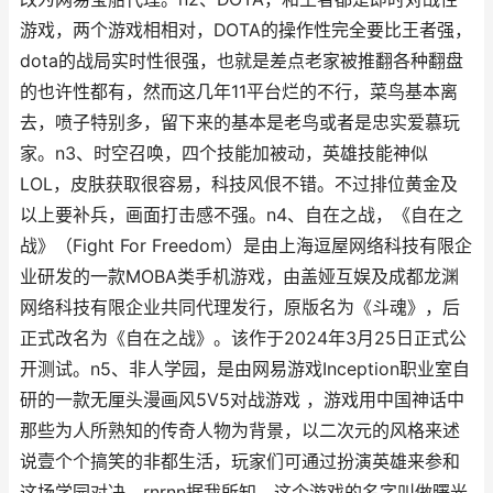
游戏，两个游戏相相对，DOTA的操作性完全要比王者强，
dota的战局实时性很强，也就是差点老家被推翻各种翻盘
的也许性都有，然而这几年11平台烂的不行，菜鸟基本离
去，喷子特别多，留下来的基本是老鸟或者是忠实爱慕玩
家。n3、时空召唤，四个技能加被动，英雄技能神似
LOL，皮肤获取很容易，科技风佷不错。不过排位黄金及
以上要补兵，画面打击感不强。n4、自在之战，《自在之
战》（Fight For Freedom）是由上海逗屋网络科技有限企
业研发的一款MOBA类手机游戏，由盖娅互娱及成都龙渊
网络科技有限企业共同代理发行，原版名为《斗魂》，后
正式改名为《自在之战》。该作于2024年3月25日正式公
开测试。n5、非人学园，是由网易游戏Inception职业室自
研的一款无厘头漫画风5V5对战游戏 ，游戏用中国神话中
那些为人所熟知的传奇人物为背景，以二次元的风格来述
说壹个个搞笑的非都生活，玩家们可通过扮演英雄来参和
这场学园对决。rnrnn据我所知，这个游戏的名字叫做曙光