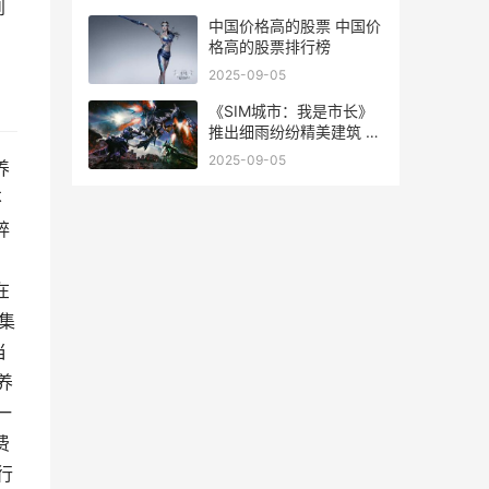
到
中国价格高的股票 中国价
格高的股票排行榜
2025-09-05
《SIM城市：我是市长》
推出细雨纷纷精美建筑 城
市sim平台
2025-09-05
养
不
碎
，
在
集
当
养
一
费
行