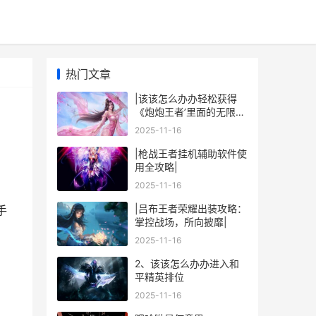
热门文章
|该该怎么办办轻松获得
《炮炮王者’里面的无限金
币和星星|
2025-11-16
|枪战王者挂机辅助软件使
用全攻略|
2025-11-16
|吕布王者荣耀出装攻略：
手
掌控战场，所向披靡|
2025-11-16
2、该该怎么办办进入和
平精英排位
2025-11-16