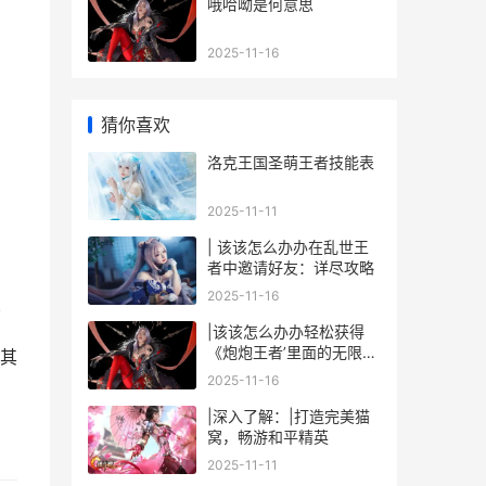
哦哈呦是何意思
2025-11-16
猜你喜欢
洛克王国圣萌王者技能表
2025-11-11
| 该该怎么办办在乱世王
者中邀请好友：详尽攻略
2025-11-16
.
|该该怎么办办轻松获得
《炮炮王者’里面的无限金
其
币和星星|
2025-11-16
|深入了解：|打造完美猫
窝，畅游和平精英
2025-11-11