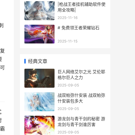
|枪战王者挂机辅助软件使
用全攻略|
2025-11-16
刺
# 免费领王者荣耀钻石
2025-11-15
，
复
经
经典文章
可
巨人网络艾尔之光 艾伦耶
格尔巨人之力
2025-09-05
战双帕弥什安装 战双帕弥
什安装包多大
2025-09-05
式
游龙剑与青干剑的秘密 游
时
龙剑与青干剑谁厉害
霸
2025-09-05