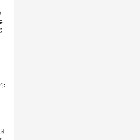
的
得
找
你
过