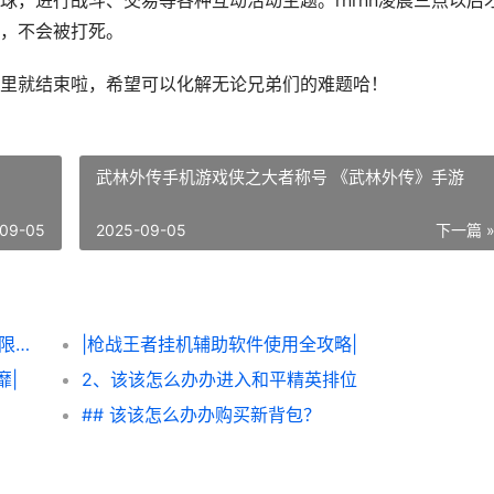
，进行战斗、交易等各种互动活动主题。rnrnn凌晨三点以后
，不会被打死。
里就结束啦，希望可以化解无论兄弟们的难题哈！
武林外传手机游戏侠之大者称号 《武林外传》手游
09-05
2025-09-05
下一篇 
|该该怎么办办轻松获得《炮炮王者’里面的无限金币和星星|
|枪战王者挂机辅助软件使用全攻略|
靡|
2、该该怎么办办进入和平精英排位
## 该该怎么办办购买新背包？