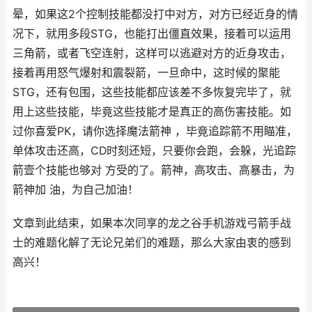
晕，如果这2个控制技能都没打中对方，对方已经近身的情
况下，就用多段STG，也能打出僵直效果，接着可以运用
三角箭，或者飞空连射，这样可以逃避对方的近身攻击，
接着再用怒气爆射和震裂箭，一旦命中，这时候的聚能
STG，还有包围，这些技能都应该差不多恢复完毕了，就
用上这些技能，毕竟这些技能才是真正的高伤害技能。如
过你喜爱PK，请你选择魔法箭神 ，毕竟追踪箭不用瞄准，
单体攻击还高，CD时刻还短，只要你会跑，会躲，光追踪
箭壹个技能也够对 方受的了。箭神，高攻击、高暴击，为
箭神加 油，为自己加油！
文章到此结束，如果本次同享的龙之谷手机游戏弓箭手战
士的难题化解了无论兄弟们的难题，那么大家由衷的感到
高兴！