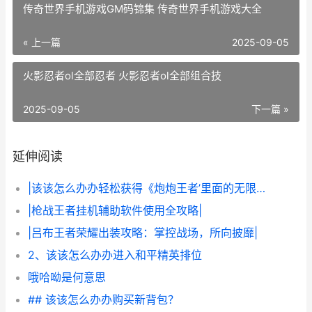
传奇世界手机游戏GM码锦集 传奇世界手机游戏大全
« 上一篇
2025-09-05
火影忍者ol全部忍者 火影忍者ol全部组合技
2025-09-05
下一篇 »
延伸阅读
|该该怎么办办轻松获得《炮炮王者’里面的无限金币和星星|
|枪战王者挂机辅助软件使用全攻略|
|吕布王者荣耀出装攻略：掌控战场，所向披靡|
2、该该怎么办办进入和平精英排位
哦哈呦是何意思
## 该该怎么办办购买新背包？