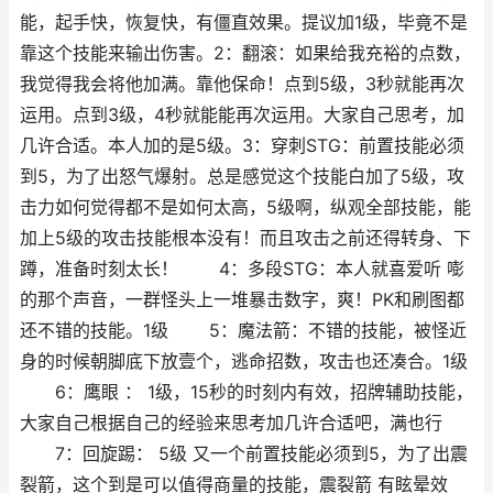
能，起手快，恢复快，有僵直效果。提议加1级，毕竟不是
靠这个技能来输出伤害。2：翻滚：如果给我充裕的点数，
我觉得我会将他加满。靠他保命！点到5级，3秒就能再次
运用。点到3级，4秒就能能再次运用。大家自己思考，加
几许合适。本人加的是5级。3：穿刺STG：前置技能必须
到5，为了出怒气爆射。总是感觉这个技能白加了5级，攻
击力如何觉得都不是如何太高，5级啊，纵观全部技能，能
加上5级的攻击技能根本没有！而且攻击之前还得转身、下
蹲，准备时刻太长！ 4：多段STG：本人就喜爱听 嘭
的那个声音，一群怪头上一堆暴击数字，爽！PK和刷图都
还不错的技能。1级 5：魔法箭：不错的技能，被怪近
身的时候朝脚底下放壹个，逃命招数，攻击也还凑合。1级
6：鹰眼 ： 1级，15秒的时刻内有效，招牌辅助技能，
大家自己根据自己的经验来思考加几许合适吧，满也行
7：回旋踢： 5级 又一个前置技能必须到5，为了出震
裂箭，这个到是可以值得商量的技能，震裂箭 有眩晕效