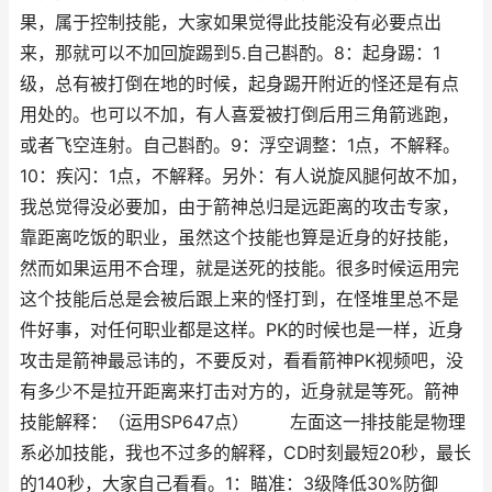
果，属于控制技能，大家如果觉得此技能没有必要点出
来，那就可以不加回旋踢到5.自己斟酌。8：起身踢：1
级，总有被打倒在地的时候，起身踢开附近的怪还是有点
用处的。也可以不加，有人喜爱被打倒后用三角箭逃跑，
或者飞空连射。自己斟酌。9：浮空调整：1点，不解释。
10：疾闪：1点，不解释。另外：有人说旋风腿何故不加，
我总觉得没必要加，由于箭神总归是远距离的攻击专家，
靠距离吃饭的职业，虽然这个技能也算是近身的好技能，
然而如果运用不合理，就是送死的技能。很多时候运用完
这个技能后总是会被后跟上来的怪打到，在怪堆里总不是
件好事，对任何职业都是这样。PK的时候也是一样，近身
攻击是箭神最忌讳的，不要反对，看看箭神PK视频吧，没
有多少不是拉开距离来打击对方的，近身就是等死。箭神
技能解释：（运用SP647点） 左面这一排技能是物理
系必加技能，我也不过多的解释，CD时刻最短20秒，最长
的140秒，大家自己看看。1：瞄准：3级降低30%防御