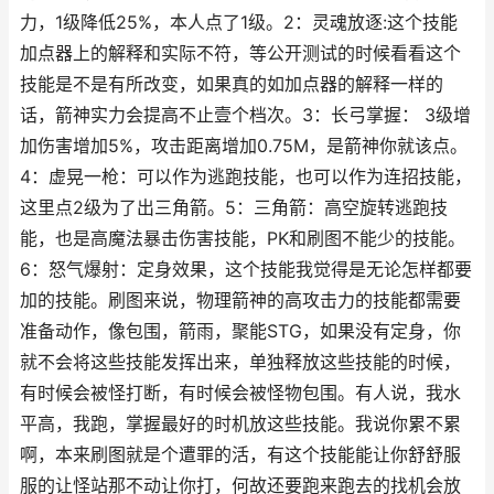
力，1级降低25%，本人点了1级。2：灵魂放逐:这个技能
加点器上的解释和实际不符，等公开测试的时候看看这个
技能是不是有所改变，如果真的如加点器的解释一样的
话，箭神实力会提高不止壹个档次。3：长弓掌握： 3级增
加伤害增加5%，攻击距离增加0.75M，是箭神你就该点。
4：虚晃一枪：可以作为逃跑技能，也可以作为连招技能，
这里点2级为了出三角箭。5：三角箭：高空旋转逃跑技
能，也是高魔法暴击伤害技能，PK和刷图不能少的技能。
6：怒气爆射：定身效果，这个技能我觉得是无论怎样都要
加的技能。刷图来说，物理箭神的高攻击力的技能都需要
准备动作，像包围，箭雨，聚能STG，如果没有定身，你
就不会将这些技能发挥出来，单独释放这些技能的时候，
有时候会被怪打断，有时候会被怪物包围。有人说，我水
平高，我跑，掌握最好的时机放这些技能。我说你累不累
啊，本来刷图就是个遭罪的活，有这个技能能让你舒舒服
服的让怪站那不动让你打，何故还要跑来跑去的找机会放