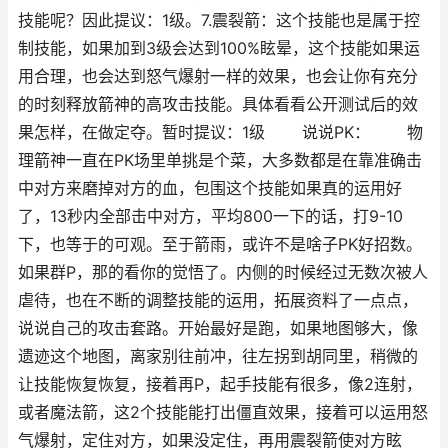
技能呢？因此提议：1级。7.震裂箭：这个技能也是属于控
制技能，如果加到3级会达到100%眩晕，这个技能如果运
用合理，也会达到怒气爆射一样的效果，也会让你有充分
的时刻释放箭神的高攻击技能。具体看看公开测试后的效
果怎样，在做定夺。暂时提议：1级 说说PK： 物
理箭神一直在PK场里单挑是个菜，大多数都是在靠准确击
中对方来磨掉对方的血，包围这个技能如果真的运用好
了，13秒内全部击中对方，平均800一下的话，打9-10
下，也等于的可观。至于箭雨，或许不是啥子PK好招数。
如果群P，那的看你的觉悟了。内侧的时候经过无数次被人
虐待，也在不断的调整技能的运用，拓展资料了一点点，
说说自己的攻击套路。开始最好是跑，如果地图够大，像
遗迹这个地图，离家别往前冲，往左拐到胡同里，稍微的
让技能恢复恢复，接着再P，起手技能有很多，像2连射，
或者魔法箭，这2个技能能打出僵直效果，接着可以运用怒
气爆射，定住对方，如果没定住，再用震裂箭使对方眩