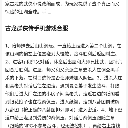
家古龙的武侠小说改编而成，为玩家提供了壹个真正而又
惊险的江湖全球。手 ...
古龙群侠传手机游戏台服
1、陪师妹去后山山洞玩。一直给上走进入第二个山洞，在
该山洞的偏左上位置碰到大怪蛇，战斗胜利后返回村庄。
2、进客厅和师父对话，休息后出屋和大师兄比武，坚持六
回合后胜利。进屋，师父和父亲派主角去杀人庄调查黑手
杀的下落。在村口选择是否让师妹加入队伍。3、进杀人庄
和高老头对话后往左边走，遇到昆仑弟子发生战斗，打败
他们后进大门左边的小房子问高老头，走近右边的纸阁看
到银花娘子也在找俞佩玉，进入纸阁，走到八卦图前破解
八卦图（按正确的八卦图排列即可）进入密道。4、地下密
道中给上走见到受伤的俞佩玉，对话后俞佩玉跟随主角
（跟随的NPC不参与战斗，也无法控制），再给右上路线