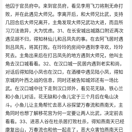
他囚于官员府中。来到官员府，看见李用飞刀将荆无命打
败，并在此遇见大师兄。李离开后，和大师兄比武，支持
几回合后大师兄离开，主角发现大师兄武功大进，而且所
习刀法诡异，大为忧虑。31、在长安城出城路口附近再次
遇见胡不归，得知林仙儿和吕凤先的事。在去阿飞居时遇
到吕凤先，将其打败。在玲玲的房间中遇到李寻欢，玲玲
死去。主角出来后在打吕凤先的地方遇到大师兄，他叫主
角去汉口城看看。32、在汉口城一民居内遇到老实和尚，
对话后得知陆小凤也在汉口，在酒楼中遇见陆小凤，得知
京城的叶西之战的信息，同时还被告知城郊还有一场比
武。在汉口城中往下走到汉口郊外，看见花无缺、铁心兰
和小鱼儿对话，花无缺和小鱼儿定于三个月后在龟山决
斗。小鱼儿让主角帮忙去恶人谷探望万春流和燕南天，主
角同时也想了解移花宫为何一定要让两人比武，决定前去
看看。33、进恶人谷在杜杀居打败杜杀，得知燕南天已经
康复出山，万春流也和他一起走了，恶大众害怕燕南天已