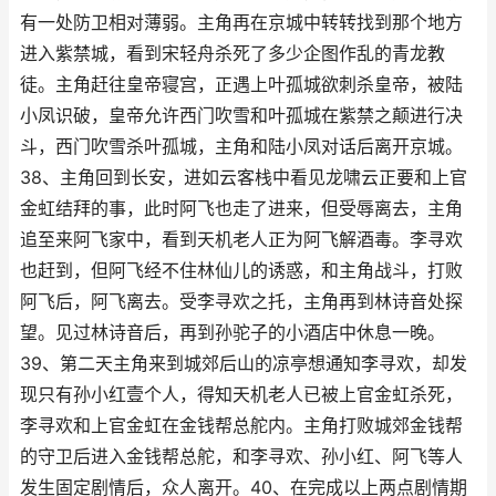
有一处防卫相对薄弱。主角再在京城中转转找到那个地方
进入紫禁城，看到宋轻舟杀死了多少企图作乱的青龙教
徒。主角赶往皇帝寝宫，正遇上叶孤城欲刺杀皇帝，被陆
小凤识破，皇帝允许西门吹雪和叶孤城在紫禁之颠进行决
斗，西门吹雪杀叶孤城，主角和陆小凤对话后离开京城。
38、主角回到长安，进如云客栈中看见龙啸云正要和上官
金虹结拜的事，此时阿飞也走了进来，但受辱离去，主角
追至来阿飞家中，看到天机老人正为阿飞解酒毒。李寻欢
也赶到，但阿飞经不住林仙儿的诱惑，和主角战斗，打败
阿飞后，阿飞离去。受李寻欢之托，主角再到林诗音处探
望。见过林诗音后，再到孙驼子的小酒店中休息一晚。
39、第二天主角来到城郊后山的凉亭想通知李寻欢，却发
现只有孙小红壹个人，得知天机老人已被上官金虹杀死，
李寻欢和上官金虹在金钱帮总舵内。主角打败城郊金钱帮
的守卫后进入金钱帮总舵，和李寻欢、孙小红、阿飞等人
发生固定剧情后，众人离开。40、在完成以上两点剧情期