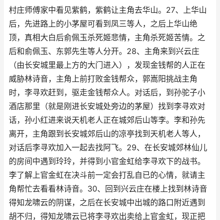
村庄师傅家中看见紫鹤，紫鹤让主角去华山。27、上华山
后，先进路上的小茅屋可看到凤三等人，之后上华山绝
顶，真相大白后俞佩玉杀死姬悲情，主角杀死姬苦情。之
后和俞佩玉、东郭先生等人分开。28、主角来到兴云庄
（由长安城里最上方的大门进入），发现金钱帮的人正在
威胁林诗音，主角上前打败金钱帮众，郭嵩阳挑战主角
时，李寻欢赶到，驱走金钱帮众人。对话后，到孙驼子小
酒店那里（就是刚进长安城处旁边的茅屋）找到李寻欢对
话，孙小红进来说天机老人正在城郊后山等李。李和孙先
离开，主角跟到长安城郊后山的凉亭找到天机老人等人，
对话后李寻欢加入一起去找阿飞。29、在长安城郊林仙儿
的房间中遇到玲玲，并得到小官金虹给李寻欢下的战书。
李了解上官金虹在决斗前一定会打乱自已的心情，就请主
角帮忙去看看林诗音。30、回到兴云庄在楼上找到林诗音
得知龙啸云的阴谋，之后在长安城中出城的路口附近遇到
胡不归，得知龙啸云已将李寻欢出卖给上官金虹，现正把