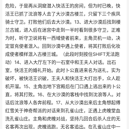
危险，于是再从洞窟潜入快活王的房间，但为时已晚，快
活王已抓了沈浪等人去了大沙漠古楼兰，只留下三个疾凤
骑士守卫。打败他们后去大沙漠。13、进大沙漠后找到楼
兰古城，进入后在迷宫中走到一半时看到很多守卫，正难
为时，听守卫说将有一西域使者前来，主角灵机一动，决
定冒充使者混入。回到沙漠中遇上使者，将其打败后化妆
成使者模样混入古楼兰城。（此段时刻按住SHIFT无法跑
动）14、进入大厅左下的一石室中和王夫人对话。出石
室，快活王的婚礼开始。此时卜公直进来名为送礼，实为
破坏，被快活王识破，王夫人和快活王大打出手，众人趁
机开溜。15、主角出地下宫殿后在门口遇上逃出来的卜公
直，将其打败。16、在大沙漠的客栈中找到沈浪等人。对
话后沈浪等人各奔前程。17、从大沙漠出来后主角想起傅
红雪关于神奇帮派的对话来到孔雀山庄，正遇上虎魄堂血
洗孔雀山庄。主角和虎魄对战，坚持几回合后杀人庄的无
名客再次出现，虎魄逃跑，无名客追出。在孔雀山庄中一