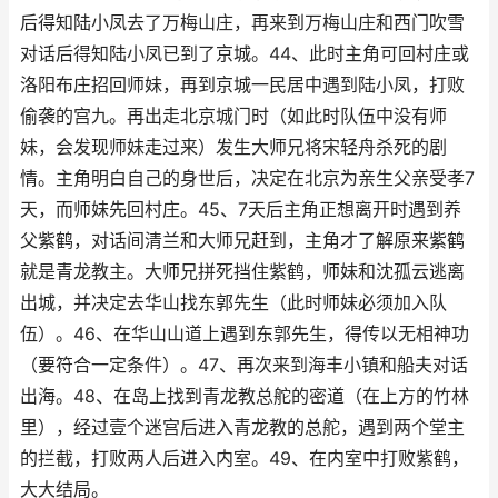
后得知陆小凤去了万梅山庄，再来到万梅山庄和西门吹雪
对话后得知陆小凤已到了京城。44、此时主角可回村庄或
洛阳布庄招回师妹，再到京城一民居中遇到陆小凤，打败
偷袭的宫九。再出走北京城门时（如此时队伍中没有师
妹，会发现师妹走过来）发生大师兄将宋轻舟杀死的剧
情。主角明白自己的身世后，决定在北京为亲生父亲受孝7
天，而师妹先回村庄。45、7天后主角正想离开时遇到养
父紫鹤，对话间清兰和大师兄赶到，主角才了解原来紫鹤
就是青龙教主。大师兄拼死挡住紫鹤，师妹和沈孤云逃离
出城，并决定去华山找东郭先生（此时师妹必须加入队
伍）。46、在华山山道上遇到东郭先生，得传以无相神功
（要符合一定条件）。47、再次来到海丰小镇和船夫对话
出海。48、在岛上找到青龙教总舵的密道（在上方的竹林
里），经过壹个迷宫后进入青龙教的总舵，遇到两个堂主
的拦截，打败两人后进入内室。49、在内室中打败紫鹤，
大大结局。