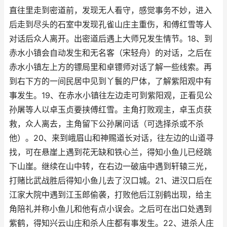
直往里走到密道前，发现无人看守，感觉事务不妙，进入
后走到尽头的石室中发现孔雀山庄主重伤，和傅红雪等人
对话后众人离开。出密道后遇上大师兄发生情节。18、到
赤水小镇会自动发生和无名客（宋轻舟）的对话，之后在
赤水小镇左上方的镖局里和卓镖师对话了解一些线索。再
到右下方的一间民居中见到丫鬟的尸体，了解紫阳观中有
事发生。19、在赤水小镇往左边走可到紫阳观，正看见公
孙屠等人以卓玉贞要挟傅红雪。主角打败观主，卓玉贞获
救，众人离去，主角留下公孙屠问话（可选择杀或不杀
他）。20、来到峨眉山和神赐道长对话，往左边的山道寻
找，可在悬崖上遇到花无缺和铁心兰，得知小鱼儿已经跳
下山崖。继续在山中转，在右边一破庙中遇到轩辕三光，
打赌比武战胜后得知小鱼儿去了汉口城。21、进汉口后在
江家大院中遇到江玉郎偷袭，打败他后江别鹤出现，给主
角陪礼并称小鱼儿和他有点小误会。之后可在出口处遇到
紫鹤，得知兴云山庄和杀人庄都有事发生。22、进杀人庄