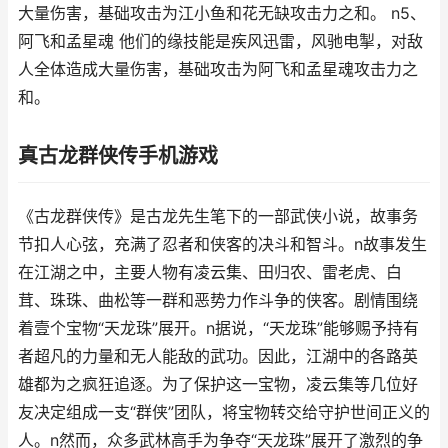
大量伤害，基础攻击为江小鱼和花无缺攻击力之和。 n5、
阿飞和孟星魂 他们的缘技能是疾风迅雷，风驰电掣，对敌
人全体造成大量伤害，基础攻击为阿飞和孟星魂攻击力之
和。
真古龙群侠传手机游戏
《古龙群侠传》是古龙先生笔下的一部武侠小说，故事务
节扣人心弦，充满了忍者和侠客的决斗和智斗。n故事发生
在江湖之中，主要人物有凌云集、田归农、雷老虎、白
茸、珠珠、曲松等一群和恶势力作斗争的侠客。剧情围绕
着壹个宝物“天龙珠”展开。n据说，“天龙珠”能够赐予持有
者超凡的力量和无人能敌的武功。因此，江湖中的各路英
雄都为之疯狂追逐。为了保护这一宝物，凌云集等几位好
友决定组成一支“群侠”团队，将宝物转交给守护世间正义的
人。n然而，众多武林高手为争夺“天龙珠”展开了激烈的争