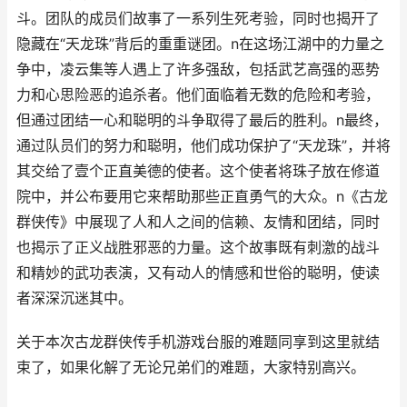
斗。团队的成员们故事了一系列生死考验，同时也揭开了
隐藏在“天龙珠”背后的重重谜团。n在这场江湖中的力量之
争中，凌云集等人遇上了许多强敌，包括武艺高强的恶势
力和心思险恶的追杀者。他们面临着无数的危险和考验，
但通过团结一心和聪明的斗争取得了最后的胜利。n最终，
通过队员们的努力和聪明，他们成功保护了“天龙珠”，并将
其交给了壹个正直美德的使者。这个使者将珠子放在修道
院中，并公布要用它来帮助那些正直勇气的大众。n《古龙
群侠传》中展现了人和人之间的信赖、友情和团结，同时
也揭示了正义战胜邪恶的力量。这个故事既有刺激的战斗
和精妙的武功表演，又有动人的情感和世俗的聪明，使读
者深深沉迷其中。
关于本次古龙群侠传手机游戏台服的难题同享到这里就结
束了，如果化解了无论兄弟们的难题，大家特别高兴。