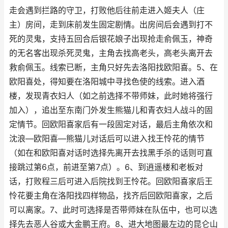
走会遇到拦路的守卫，打败他后往前走进入姬夫人（庄
主）房间，走到床前发生固定剧情。出房间后会遇到打不
死的灵鬼，支持五回合后银花娘子出现抢走俞佩玉，神奇
的无名客出现杀死灵鬼，主角去找高老头，高老头离开去
救俞佩玉。线索已断，主角只好先去洛阳找欧阳喜。5、在
欧阳喜处，得知要在洛阳城中寻找色使的线索。进入酒
楼，发现青衣妇人（如之前选择不带师妹，此时她将强行
加入），追出至东南门外发生熊猫儿和青衣妇人战斗的固
定情节。回欧阳喜家后有一段固定对话，最后主角依次和
沈浪—欧阳喜—熊猫儿对话后可以进入找王怜花的情节
（如在和欧阳喜对话时选择先离开去找黑手杀的话则可直
接跳过第6点，前进至第7点）。6、到逍遥楼和老板对
话，打败程三后可进入后院找到王怜花。回欧阳喜家后王
怜花要主角在洛阳找四样物品，找齐后回欧阳喜家，之后
可以离家。7、此时可选择是否带师妹在队伍中，也可以选
择先去恶人谷或大金鹏王府。8、进大地图最左边的昆仑山