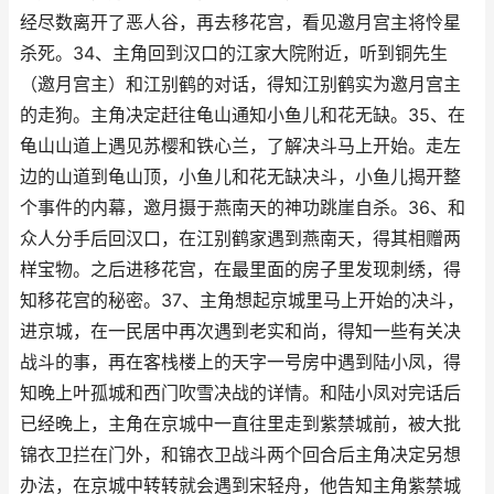
经尽数离开了恶人谷，再去移花宫，看见邀月宫主将怜星
杀死。34、主角回到汉口的江家大院附近，听到铜先生
（邀月宫主）和江别鹤的对话，得知江别鹤实为邀月宫主
的走狗。主角决定赶往龟山通知小鱼儿和花无缺。35、在
龟山山道上遇见苏樱和铁心兰，了解决斗马上开始。走左
边的山道到龟山顶，小鱼儿和花无缺决斗，小鱼儿揭开整
个事件的内幕，邀月摄于燕南天的神功跳崖自杀。36、和
众人分手后回汉口，在江别鹤家遇到燕南天，得其相赠两
样宝物。之后进移花宫，在最里面的房子里发现刺绣，得
知移花宫的秘密。37、主角想起京城里马上开始的决斗，
进京城，在一民居中再次遇到老实和尚，得知一些有关决
战斗的事，再在客栈楼上的天字一号房中遇到陆小凤，得
知晚上叶孤城和西门吹雪决战的详情。和陆小凤对完话后
已经晚上，主角在京城中一直往里走到紫禁城前，被大批
锦衣卫拦在门外，和锦衣卫战斗两个回合后主角决定另想
办法，在京城中转转就会遇到宋轻舟，他告知主角紫禁城