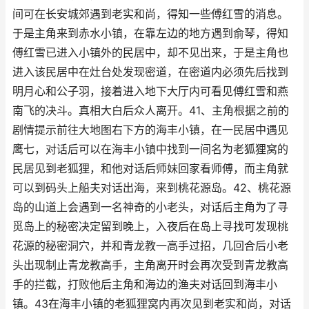
间可在长安城郊遇到老实和尚，得知一些傅红雪的消息。
于是主角来到赤水小镇，在靠左边的地方遇到俞琴，得知
傅红雪已进入小镇外的民居中，却不见出来，于是主角也
进入该民居中在灶台处发现密道，在密道内必须先后找到
明月心和公子羽，接着进入地下大厅内可看见傅红雪和燕
南飞的决斗。真相大白后众人离开。41、主角根据之前的
剧情提示前往大地图右下方的海丰小镇，在一民居中遇见
鹰七，对话后可以在海丰小镇中找到一间名为老狐狸窝的
民居见到老狐狸，和他对话后师妹回家看师傅，而主角就
可以到码头上船夫对话出海，来到桃花源岛。42、桃花源
岛的山道上会遇到一名神奇的小老头，对话后主角为了寻
觅岛上的秘密决定留到晚上，入夜后在岛上寻找可发现桃
花源的秘密洞穴，并和青龙教一高手过招，几回合后小老
头出现制止青龙教高手，主角离开时会再次受到青龙教高
手的拦截，打败他后主角和海边的渔夫对话回到海丰小
镇。43在海丰小镇的老狐狸窝内再次见到老实和尚，对话