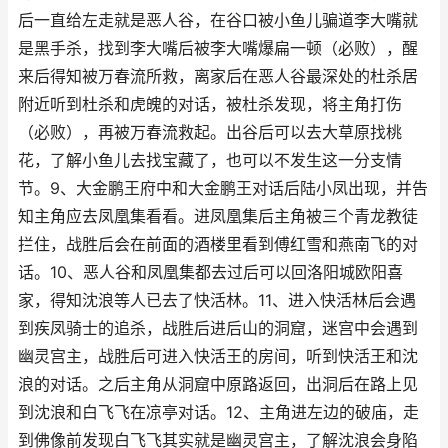
后一直给左走就是恶人谷，在谷口被小鱼儿骗道李大嘴就
是黑手杀，找到李大嘴后被李大嘴爆扁一顿（必败），醒
来后得知被万春流所救，离家后在恶人谷最深处的杜杀居
附近听到杜杀和虎魄的对话，被杜杀发现，将主角打伤
（必败），再被万春流救起。出谷后可以去大草原找桃
花，了解小鱼儿去找宝藏了，也可以不发生这一分支情
节。9、大金鹏王府中和大金鹏王对话后陆小凤出现，并告
知主角应去凤凰集看看。进凤凰集后主角被三个青龙教徒
拦住，战胜后会在前面的酒楼里看到傅红雪和燕南飞的对
话。10、恶人谷和凤凰集都去过后可以回洛阳城欧阳喜
家，得知沈浪等人已去了快活林。11、进入快活林后会遇
到疾凤骑士的追杀，战胜后进后山的洞窟，迷宫中会遇到
幽灵宫主，战胜后可进入快活王的房间，听到快活王和沈
浪的对话。之后主角从洞窟中原路返回，出洞后在路上见
到沈浪和白飞飞在凉亭对话。12、主角进左边的破庙，走
到佛像前发现白飞飞其实就是幽灵宫主，了解沈浪会身陷