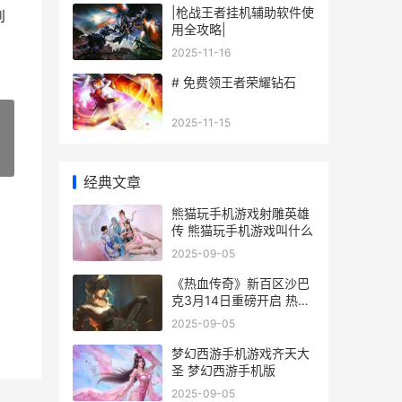
|枪战王者挂机辅助软件使
到
用全攻略|
2025-11-16
# 免费领王者荣耀钻石
2025-11-15
»
经典文章
熊猫玩手机游戏射雕英雄
传 熊猫玩手机游戏叫什么
2025-09-05
《热血传奇》新百区沙巴
克3月14日重磅开启 热血
传奇新百区官网
2025-09-05
梦幻西游手机游戏齐天大
圣 梦幻西游手机版
2025-09-05