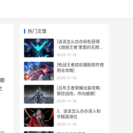
热门文章
|该该怎么办办轻松获得
《炮炮王者’里面的无限金
币和星星|
2025-11-16
|枪战王者挂机辅助软件使
用全攻略|
2025-11-16
都
|吕布王者荣耀出装攻略：
之
掌控战场，所向披靡|
2025-11-16
2、该该怎么办办进入和
平精英排位
2025-11-16