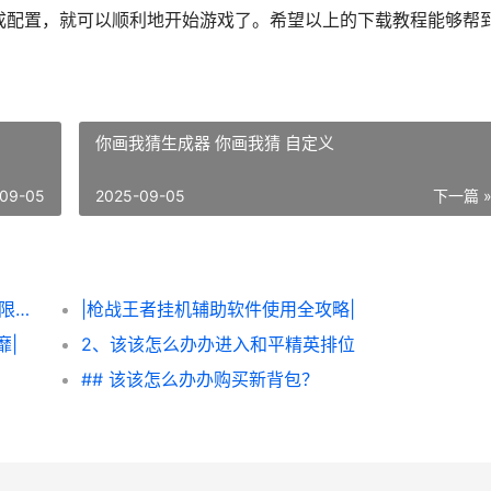
成配置，就可以顺利地开始游戏了。希望以上的下载教程能够帮
你画我猜生成器 你画我猜 自定义
09-05
2025-09-05
下一篇 
|该该怎么办办轻松获得《炮炮王者’里面的无限金币和星星|
|枪战王者挂机辅助软件使用全攻略|
靡|
2、该该怎么办办进入和平精英排位
## 该该怎么办办购买新背包？