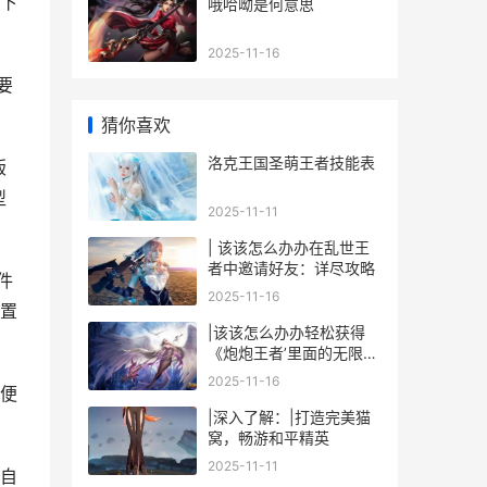
下
哦哈呦是何意思
2025-11-16
要
猜你喜欢
洛克王国圣萌王者技能表
版
型
2025-11-11
| 该该怎么办办在乱世王
者中邀请好友：详尽攻略
件
2025-11-16
置
|该该怎么办办轻松获得
《炮炮王者’里面的无限金
币和星星|
2025-11-16
便
|深入了解：|打造完美猫
窝，畅游和平精英
2025-11-11
自