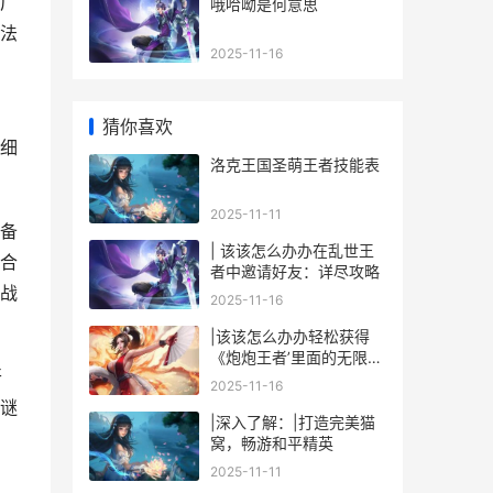
广
哦哈呦是何意思
法
2025-11-16
猜你喜欢
细
洛克王国圣萌王者技能表
2025-11-11
备
| 该该怎么办办在乱世王
合
者中邀请好友：详尽攻略
战
2025-11-16
|该该怎么办办轻松获得
《炮炮王者’里面的无限金
开
币和星星|
2025-11-16
谜
|深入了解：|打造完美猫
窝，畅游和平精英
2025-11-11