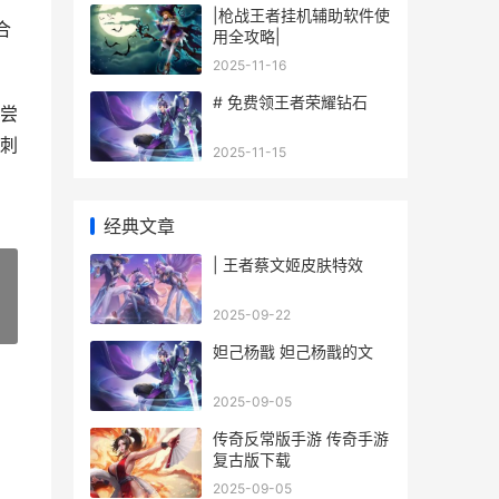
|枪战王者挂机辅助软件使
合
用全攻略|
2025-11-16
# 免费领王者荣耀钻石
尝
刺
2025-11-15
经典文章
| 王者蔡文姬皮肤特效
2025-09-22
»
妲己杨戬 妲己杨戬的文
2025-09-05
传奇反常版手游 传奇手游
复古版下载
2025-09-05