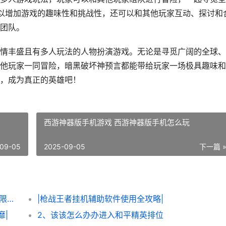
可以增加游戏的趣味性和挑战性，还可以和其他玩家互动、探讨和
团队。
情丰盛且有多人玩法的人物扮演游戏。无论是寻觅广阔的全球、
他玩家一同冒险，暗黑破坏神预言都能带给玩家一场极具趣味和
，成为真正的英雄吧！
西游神器版手机游戏 西游神器版手机怎么玩
09-05
2025-09-05
下一篇 
|该该怎么办办轻松获得《炮炮王者’里面的无限金币和星星|
|枪战王者挂机辅助软件使用全攻略|
靡|
2、该该怎么办办进入和平精英排位