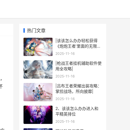
热门文章
|该该怎么办办轻松获得
《炮炮王者’里面的无限金
币和星星|
2025-11-16
|枪战王者挂机辅助软件使
用全攻略|
2025-11-16
，
|吕布王者荣耀出装攻略：
坏
掌控战场，所向披靡|
2025-11-16
2、该该怎么办办进入和
平精英排位
2025-11-16