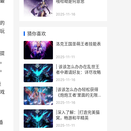
最
哦哈呦是何意思
2025-11-16
的
玩
猜你喜欢
洛克王国圣萌王者技能表
提
2025-11-11
。
| 该该怎么办办在乱世王
。
者中邀请好友：详尽攻略
2025-11-16
技
|该该怎么办办轻松获得
戏
《炮炮王者’里面的无限金
币和星星|
2025-11-16
|深入了解：|打造完美猫
窝，畅游和平精英
婚
2025-11-11