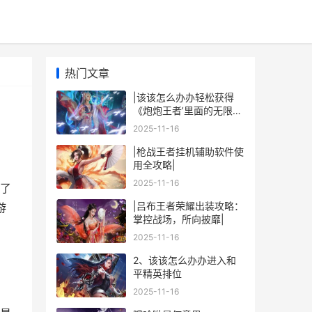
热门文章
|该该怎么办办轻松获得
《炮炮王者’里面的无限金
币和星星|
2025-11-16
|枪战王者挂机辅助软件使
用全攻略|
2025-11-16
了
|吕布王者荣耀出装攻略：
游
掌控战场，所向披靡|
2025-11-16
2、该该怎么办办进入和
平精英排位
2025-11-16