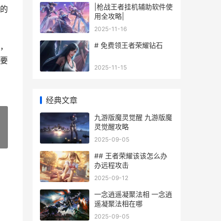
|枪战王者挂机辅助软件使
的
用全攻略|
2025-11-16
# 免费领王者荣耀钻石
，
要
2025-11-15
经典文章
九游版魔灵觉醒 九游版魔
灵觉醒攻略
»
2025-09-05
## 王者荣耀该该怎么办
办远程攻击
2025-09-12
一念逍遥凝聚法相 一念逍
遥凝聚法相在哪
2025-09-05