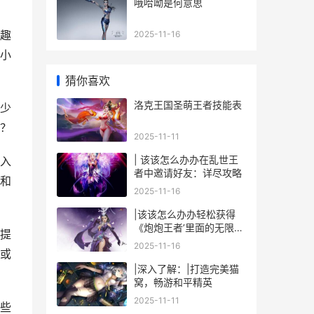
哦哈呦是何意思
趣
2025-11-16
小
猜你喜欢
洛克王国圣萌王者技能表
少
？
2025-11-11
| 该该怎么办办在乱世王
入
者中邀请好友：详尽攻略
和
2025-11-16
|该该怎么办办轻松获得
《炮炮王者’里面的无限金
提
币和星星|
2025-11-16
或
|深入了解：|打造完美猫
窝，畅游和平精英
2025-11-11
些