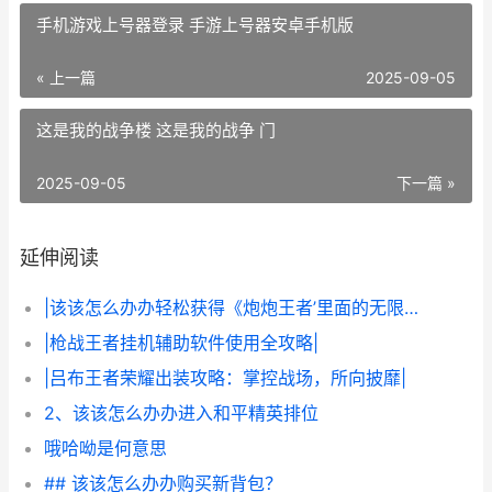
手机游戏上号器登录 手游上号器安卓手机版
« 上一篇
2025-09-05
这是我的战争楼 这是我的战争 门
2025-09-05
下一篇 »
延伸阅读
|该该怎么办办轻松获得《炮炮王者’里面的无限金币和星星|
|枪战王者挂机辅助软件使用全攻略|
|吕布王者荣耀出装攻略：掌控战场，所向披靡|
2、该该怎么办办进入和平精英排位
哦哈呦是何意思
## 该该怎么办办购买新背包？