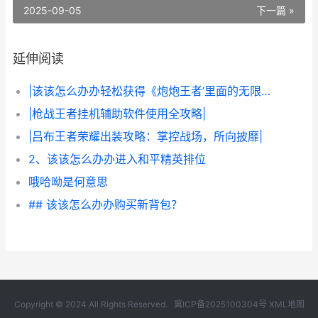
2025-09-05
下一篇 »
延伸阅读
|该该怎么办办轻松获得《炮炮王者’里面的无限金币和星星|
|枪战王者挂机辅助软件使用全攻略|
|吕布王者荣耀出装攻略：掌控战场，所向披靡|
2、该该怎么办办进入和平精英排位
哦哈呦是何意思
## 该该怎么办办购买新背包？
Copyright © 2024 All Rights Reserved.
冀ICP备2025100304号
XML地图