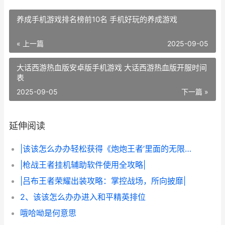
养成手机游戏排名榜前10名 手机好玩的养成游戏
« 上一篇
2025-09-05
大话西游热血版安卓版手机游戏 大话西游热血版开服时间
表
2025-09-05
下一篇 »
延伸阅读
|该该怎么办办轻松获得《炮炮王者’里面的无限金币和星星|
|枪战王者挂机辅助软件使用全攻略|
|吕布王者荣耀出装攻略：掌控战场，所向披靡|
2、该该怎么办办进入和平精英排位
哦哈呦是何意思