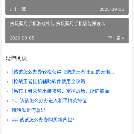
« 上一篇
2025-09-05
贪玩蓝月手机游戏礼包 贪玩蓝月手机版能赚钱么
2025-09-05
下一篇 »
延伸阅读
|该该怎么办办轻松获得《炮炮王者’里面的无限金币和星星|
|枪战王者挂机辅助软件使用全攻略|
|吕布王者荣耀出装攻略：掌控战场，所向披靡|
2、该该怎么办办进入和平精英排位
哦哈呦是何意思
## 该该怎么办办购买新背包？