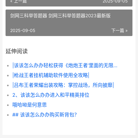
« 上一篇
2025-09-05
剑网三科举答题器 剑网三科举答题器2023最新版
2025-09-05
下一篇 »
延伸阅读
|该该怎么办办轻松获得《炮炮王者’里面的无限金币和星星|
|枪战王者挂机辅助软件使用全攻略|
|吕布王者荣耀出装攻略：掌控战场，所向披靡|
2、该该怎么办办进入和平精英排位
哦哈呦是何意思
## 该该怎么办办购买新背包？