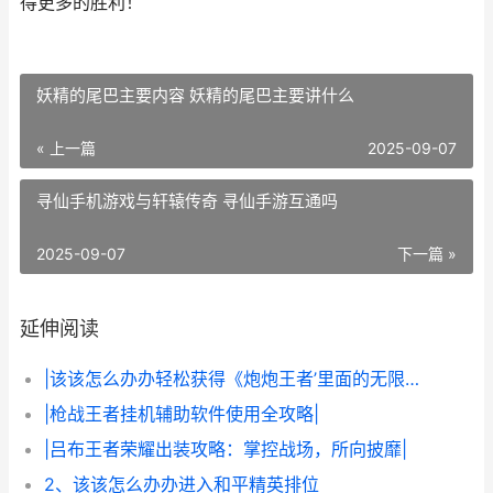
得更多的胜利！
妖精的尾巴主要内容 妖精的尾巴主要讲什么
« 上一篇
2025-09-07
寻仙手机游戏与轩辕传奇 寻仙手游互通吗
2025-09-07
下一篇 »
延伸阅读
|该该怎么办办轻松获得《炮炮王者’里面的无限金币和星星|
|枪战王者挂机辅助软件使用全攻略|
|吕布王者荣耀出装攻略：掌控战场，所向披靡|
2、该该怎么办办进入和平精英排位