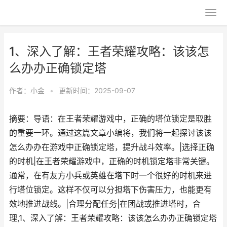
1、深入了解：王者荣耀攻略：该该怎
么办办正确锁定塔
作者：
小金
•
更新时间：2025-09-07
摘要：导语：在王者荣耀游戏中，正确的塔位锁定是取胜
的重要一环。通过这篇文章小编将，我们将一起探讨该该
怎么办办在游戏中正确锁定塔，提升战斗效率。|选择正确
的时机|在王者荣耀游戏中，正确的时机锁定塔非常关键。
通常，在有友方小兵或英雄在塔下时一个很好的时机来进
行塔位锁定。这样不仅可以分担塔下伤害压力，也能更有
效地推进战线。|合理分配任务|在团战或推进塔时，合
理,1、深入了解：王者荣耀攻略：该该怎么办办正确锁定塔