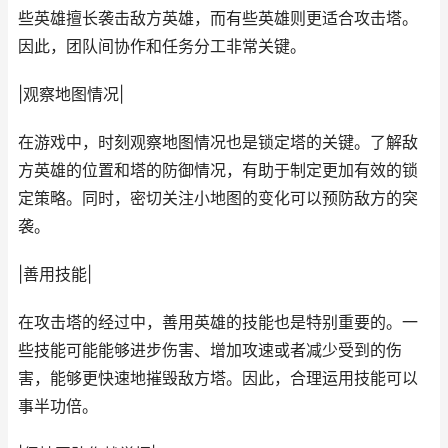
些英雄擅长袭击敌方英雄，而有些英雄则更适合攻击塔。
因此，团队间协作和任务分工非常关键。
|观察地图情况|
在游戏中，时刻观察地图情况也是锁定塔的关键。了解敌
方英雄的位置和塔的防御情况，有助于制定更加有效的锁
定策略。同时，密切关注小地图的变化可以预防敌方的突
袭。
|善用技能|
在攻击塔的经过中，善用英雄的技能也是特别重要的。一
些技能可能能够进步伤害、增加攻速或者减少受到的伤
害，能够更快速地摧毁敌方塔。因此，合理运用技能可以
事半功倍。