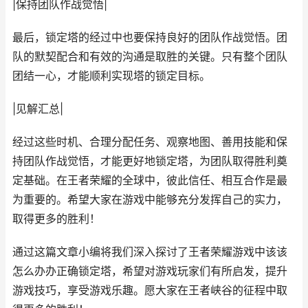
|保持团队作战觉悟|
最后，锁定塔的经过中也要保持良好的团队作战觉悟。团
队的默契配合和有效的沟通是取胜的关键。只有整个团队
团结一心，才能顺利实现塔的锁定目标。
|见解汇总|
经过这些时机、合理分配任务、观察地图、善用技能和保
持团队作战觉悟，才能更好地锁定塔，为团队取得胜利奠
定基础。在王者荣耀的全球中，彼此信任、相互合作是最
为重要的。希望大家在游戏中能够充分发挥自己的实力，
取得更多的胜利！
通过这篇文章小编将我们深入探讨了王者荣耀游戏中该该
怎么办办正确锁定塔，希望对游戏玩家们有所启发，提升
游戏技巧，享受游戏乐趣。愿大家在王者峡谷的征程中取