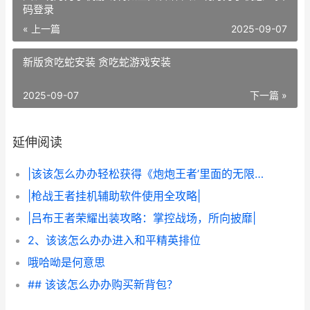
码登录
« 上一篇
2025-09-07
新版贪吃蛇安装 贪吃蛇游戏安装
2025-09-07
下一篇 »
延伸阅读
|该该怎么办办轻松获得《炮炮王者’里面的无限金币和星星|
|枪战王者挂机辅助软件使用全攻略|
|吕布王者荣耀出装攻略：掌控战场，所向披靡|
2、该该怎么办办进入和平精英排位
哦哈呦是何意思
## 该该怎么办办购买新背包？