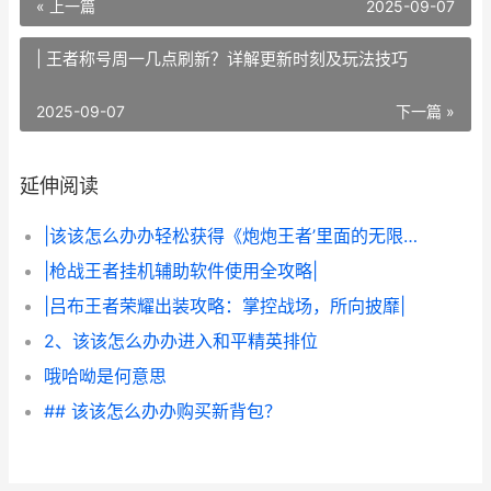
« 上一篇
2025-09-07
| 王者称号周一几点刷新？详解更新时刻及玩法技巧
2025-09-07
下一篇 »
延伸阅读
|该该怎么办办轻松获得《炮炮王者’里面的无限金币和星星|
|枪战王者挂机辅助软件使用全攻略|
|吕布王者荣耀出装攻略：掌控战场，所向披靡|
2、该该怎么办办进入和平精英排位
哦哈呦是何意思
## 该该怎么办办购买新背包？