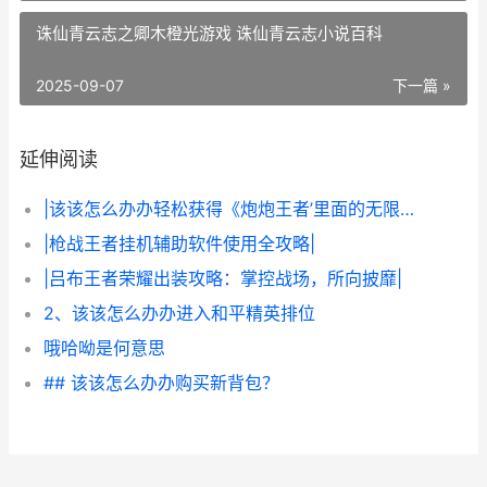
诛仙青云志之卿木橙光游戏 诛仙青云志小说百科
2025-09-07
下一篇 »
延伸阅读
|该该怎么办办轻松获得《炮炮王者’里面的无限金币和星星|
|枪战王者挂机辅助软件使用全攻略|
|吕布王者荣耀出装攻略：掌控战场，所向披靡|
2、该该怎么办办进入和平精英排位
哦哈呦是何意思
## 该该怎么办办购买新背包？