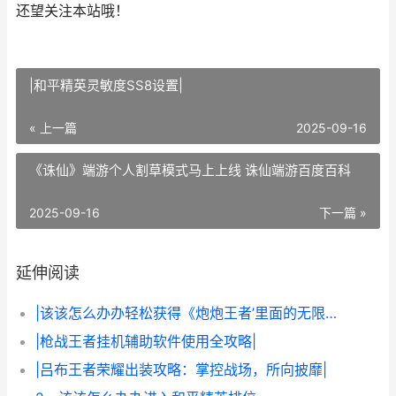
还望关注本站哦！
|和平精英灵敏度SS8设置|
« 上一篇
2025-09-16
《诛仙》端游个人割草模式马上上线 诛仙端游百度百科
2025-09-16
下一篇 »
延伸阅读
|该该怎么办办轻松获得《炮炮王者’里面的无限金币和星星|
|枪战王者挂机辅助软件使用全攻略|
|吕布王者荣耀出装攻略：掌控战场，所向披靡|