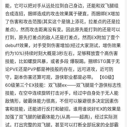
能，它可以把对手从远处拉到自己身边，还能和双飞腿组
合成连招，捆绑造成的攻击效果属于硬直，而捆绑EX增加
了伤害和攻击范围(其实这个是锦上添花，拉差点的还是拉
差点)，然而攻击距离没有变。因此原先能打到的还是可以
打到，原先打差点的敌人还是打差点，然而EX附加了壹个
debuff效果，对手受到伤害增加(经过大家测试，增伤效果
约为10%)持续时刻大概是3秒左右，足够释放壹个高伤害
技能，比如螺旋风暴，或者多段 爆裂踢。捆绑STG属于无
论PVE还是PVP都是神技般的存在，远可进攻，近可防
守，副本伤害还算可观，游侠职业都是必带。 【60级】
60级第三个EX技能：双飞腿ex——双飞腿是个游侠标志性
技能，在空中连续旋转打击对手，经过中自身处于无人能
敌情形，破霸体能力很高，不但可以躲避很多决定因素伤
害和技能，还能进行反打和破招，谁用谁说好!EX的效果是
加强了双飞腿的破霸体能力(从高——超高)，经过实际测
试，打出完整的双飞腿，甚至可以打断全部玩家的全部霸