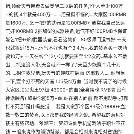
错,顶级天音带着去做觉醒二以后的任务,1个人至少100万
+的钱,4个就是400万+......还是挺不错的...大家区100RMB
是1600万...乞一把7的武器是1200RMB+,通常我自己乞运
气好100RMB 2把加6的武器装备,运气不好100RMB也保证
能乞1把+6的武器装备,看看这物价...80级师门运气好,一天
也就将近15万+,运气不好也有个3,4万+,我的焚香买一次药
要10万+,一天在线个12小时,就要买至少2次药..基本入不敷
出.....抓鬼没人带,天音就不一样了,1天至少能赚个几十万
的.....相信我兄弟,玩天音的趣味在后面,济事救人.....你想象
一下,壹个打不死的天音,105级N万血..当时我不玩了的时候
大家区顶尖鬼王97级,43000+的血(全身续魂,RMB装,没有
神话装备),如果你能5万+血,站在别人面前,都不用动手,打都
打不死,那是什吗感觉.... 我是大家那个区89级(29000+血)
数一数二的焚香,以上都是我的经验之谈...希望我的意见对
楼主有些帮助... 难题三：梦幻诛仙手机游戏啥子职业不花
钱 一般来说作为辅助帮派，都是会相对来说相对省钱的，