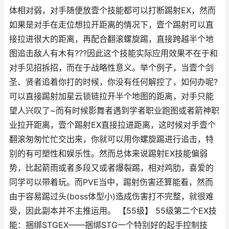
体相对弱，对手随便放壹个技能都可以打断踢射EX，然而
如果是对手在走位想拉开距离的情况下，壹个踢射可以直
接拉进很大的距离，再配合翻滚螺旋踢，直接跨越半个地
图追击敌人有木有???因此这个技能实际应用效果不在于和
对手见招拆招，而在于战略性意义。举个例子，当壹个剑
圣、贤者追着你打的时候，你没有任何解控了，如何办呢?
可以直接踢射加星云锁链拉开半个地图的距离，对手只能
望人兴叹了~而有时候影舞者遇到学者职业跑图或者箭神职
业拉开距离，壹个踢射EX直接拉进距离，这时候对手壹个
翻滚匆匆忙忙交出来，你就可以用你螺旋踢进行追击，特
别的有可塑性和娱乐性。然而总体来说踢射EX技能偏弱
势，比起箭雨或者多段又或者爆裂踢，相对鸡肋，喜爱的
同学可以带着玩。而PVE当中，踢射伤害还算能看，然而
由于容易踢过头(boss体型小)造成伤害打不完整，就很难
受，因此副本并不主推运用。 【55级】 55级第二个EX技
能：捆绑STGEX——捆绑STG一个特别好的起手控制技