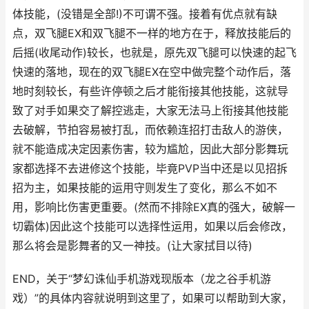
体技能，(没错是全部!)不可谓不强。接着有优点就有缺
点，双飞腿EX和双飞腿不一样的地方在于，释放技能后的
后摇(收尾动作)较长，也就是，原先双飞腿可以快速的起飞
快速的落地，现在的双飞腿EX在空中做完整个动作后，落
地时刻较长，有些许停顿之后才能衔接其他技能，这就导
致了对手如果交了解控逃走，大家无法马上衔接其他技能
去破解，节拍容易被打乱，而依赖连招打击敌人的游侠，
就不能造成决定因素伤害，较为尴尬，因此大部分影舞玩
家都选择不去进修这个技能，毕竟PVP当中还是以见招拆
招为主，如果技能的运用守则发生了变化，那么不如不
用，影响比伤害更重要。(然而不排除EX真的强大，破解一
切霸体)因此这个技能可以选择性运用，如果以后会修改，
那么将会是影舞者的又一神技。(让大家拭目以待)
END，关于“梦幻诛仙手机游戏现版本（龙之谷手机游
戏）”的具体内容就说明到这里了，如果可以帮助到大家，