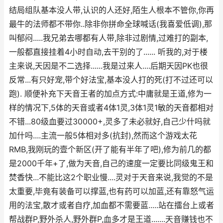
结局组队基本没人带,认识的人还好,陌生人根本不管你,你再
最牛的法师都不带你..除非你拼命全球喊话(我喜爱低调),那
叫郁闷.....我兄弟去哪都有人带,除非过剧情,过难打的副本,
一般都直接挂着4小时自动,去干别的了...... 听我的,对于楼
主来说,天因是不二选择......我是过来人....后期天因PK也很
反常...有只好宠,带个好法宝,基本没人打的死(打不过还可以
跑). 顺便补充下天音王者的加点方式:中庸就是王道,修为一
样的情况下,5体的天音或者4体1灵,3体1灵1敏的天音都相对
不错...80级血要过30000+,灵多了未必就好,自己少什吗就
加什吗....主流一般5体相对多(抗封),然而这个游戏太花
RMB,我刚玩的壹个新区(开了能有半年了吧),修为前几的都
是2000千年+了,做为天音,自己的速度一定要比同级鬼王和
焚香快...不能比这2个职业慢....灵对于天音来说,我觉的不是
太重要,毕竟有装备可以撑蓝,也有药可以加蓝,还有靠怒气运
用的法宝,散才或者自疗,加血都不需要蓝.....站在擂台上或者
帮战群P,野外杀人,野外群P,血多才是王道.......天音赚钱也不