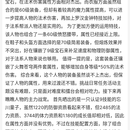
宝石，在法术伤害属性方面相对杰出。而衣服方面虽然组
合的是60级装备，但却有着较高的魔力属性提高，可以进
一步提高人物的法术伤害，再加上罗汉金钟特技加持，对
于法系帮派人物还是实用的。 为了更加方便的运用特技，
该人物也组合了一条60级愤怒腰带，属性已经接近上限。
在鞋子和头盔方面选择的是70级简易装备，但熔炼效果并
不突出，好在镶嵌了9级宝石来补足速度和物理防御属性，
对于法系人物来说也够用。 值得一提的是，这套装备还镶
嵌了火舞苍穹两件套属性，能够增加自身等级*50%的法术
伤害。 综合来看，这个人物的装备虽然谈不上杰出，但保
证了人物的属性，用来过渡还不错。挑战日常任务活动主
题没有难题，只是面对难度和擂台会相对吃力。接下来再
瞧瞧人物的主力战宠。 首先晒出的是一只认证9技能的忘
川童子，虽然1220的防御资质看起来不错，但2485的法
力资质、3744的体力资质和1.180的成长值却相对低，因此
在属性方面并没有优势。不过在技能配置方面，除了组合