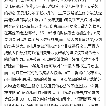
灵儿是B级的英雄,属于青云帮派的田灵儿是张小凡最美妙
的初恋,田灵儿影响了张小凡的一生,青云帮派主修心法,决定
其他心法的等级上限。n2.英雄技能n神剑御雷真诀:可以同
时对两个敌人目标造成攻击伤害,而且可以攻击敌人的数量,
在英雄等级达到25、55、85级的时候就会增加壹个。n天
灵剑诀:可以对单个敌人进行攻击,而且敌人的血量越少,受到
的伤害越大。n挑月剑诀:可以对多个目标进行攻击,而且造
成敌人件数,还可以运用天音队友释放的醉罗汉来降低敌人
的防御能力。n净秽诀:可以解除单体的不好情形,然而不能
解除封印和毒。n琥珀朱绫:可以对单个敌人目标进行攻击,
而且可以在一定时刻造成敌人减速。n二、碧瑶n1.英雄说明
n在仙侣中,碧瑶是S级的英雄,属于合欢帮派的碧瑶是悲情的
人物,合欢帮派主修心法,决定其他心法的等级上限。n2.英
雄技能n百花缭乱:可以同时对两个目标进行攻击,在英雄的
等级达到30、60级的时候就会增加壹个。n烟雨断肠:可以
对单个敌人进行攻击,而且降低敌人的物理防御力。n落花