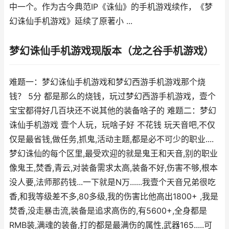
中一个。作为古今典范IP《诛仙》的手机游戏续作，《梦
幻诛仙手机游戏》延续了原著小 ...
梦幻诛仙手机游戏现版本（龙之谷手机游戏）
难题一：梦幻诛仙手机游戏和梦幻西游手机游戏那个烧
钱？ 5分 都是那么的烧钱，玩过梦幻西游手机游戏，壹个
宝宝都得好几百块还不说其他的装备啥子的 难题二：梦幻
诛仙手机游戏 壹个人玩，玩啥子好 不花钱 玩天音吧,不仅
仅是最省钱,做任务,抓鬼,活动主题,都是必不可少的职业....
梦幻诛仙的每个区里,最受欢迎的就是鬼王和天音,别的职业
像鬼王,焚香,青云,对装备需求太高,装备不好,伤害不够,根本
没人要,法师那药钱...一下就是N万......我壹个天音兄弟很吃
香,和我等级差不多,80多级,我的伤害比他高出1800+ ,我是
焚香,没走暴击流,装备是追求高伤的,有5600+,全身都是
RMB装,满魂的装备,打的都是最满伤的属性,武器165.....可