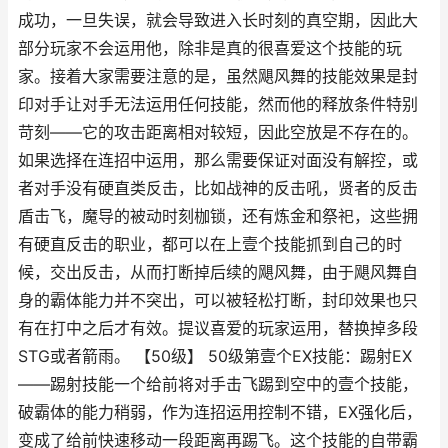
成功，一旦失误，就会导致进入长时刻的真空期，因此大
部分玩家不会运用他，除非是真的很喜爱这个技能的玩
家。接着大家需要注意的是，虽然飓风舞的技能效果是封
印对手让对手无法运用任何技能，然而他的释放条件特别
苛刻——它的攻击距离相对较短，因此空放是不存在的。
如果选择在连招中运用，那么需要保证对面没有解控，或
者对手没有硬直类反击，比如战神的反击吼，贤者的反击
盾击飞，魔导的被动时刻枷锁，还有炼金和祭祀，这些拥
有硬直反击的职业，都可以在上壹个技能抓到自己的时
候，交出反击，从而打断掉后续的飓风舞，由于飓风舞自
身的霸体能力并不突出，可以被轻松打断，封印效果也只
有在打中之后才有效。提议喜爱的玩家运用，替换掉多段
STG或者箭雨。 【50级】 50级第壹个EX技能：踢射EX
——踢射技能一个给前将对手击飞踢到空中的壹个技能，
破霸体的能力稍弱，作为连招运用控制不错，EX强化后，
变成了给前快速移动一段距离再踢飞。这个技能的自带霸