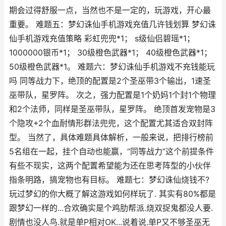
期会过得舒服一点，当然也不是一定的，玩游戏，开心最
重要。 难题五：梦幻诛仙手机游戏充值几许钱划算 梦幻诛
仙手机游戏充值策略 彩虹兜兜*1； s级仙侣碧瑶*1；
1000000银币*1； 30级橙色武器*1； 40级橙色武器*1；
50级橙色武器*1。 难题六：梦幻诛仙手机游戏不充钱能玩
吗 同等战力下，绝顶的配置是2个圣巫带3个输出，1速圣
巫带队，星罗阵。 次之，强力配置是1个奶妈1个封1个物理
和2个法师，同样是圣巫带队，星罗阵。 绝顶首发宠物是3
个隐攻+2个血耐情形群法兜兜，这个配置尤其适合双封阵
型。 当然了，具体难题具体解析，一般来说，把排行榜前
5名组在一起，挂个自动也能赢，“同等战力”这个前提条件
有些不现实，这两个配置希望能为还在思考阵型的小伙伴
指条明路，搞宠物也有目标。 难题七：梦幻诛仙烧钱不?
玩过梦幻的你大概了解这游戏如何样玩了. 其实有80%都是
跟梦幻一样的...合欢确实是个鸡肋帮派.烧双捉鬼都没人要.
剧情也没人鸟.就是单P相对OK...说着说.单P又不够圣巫无