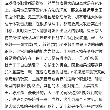
游戏很多职业都是群攻，然而群攻最大的缺点就是在PVP
上。如果你是更喜爱PVP方法的玩家，那么主推运用鬼王
宗这个职业。鬼王宗的定位是物理单攻，拥有着强大的物
理单体攻击技能，在很多战斗中，都需要集火攻击某壹个
目标，此时鬼王宗人物就能发挥出巨大的影响。鬼王宗人
物在类似镇妖活动主题这类任务中会特别受欢迎。n6、圣
巫教——伽罗煌(男)、铃铛(女)n圣巫教同样是正统的辅助
职业，最常用的辅助能力为封印。圣巫教人物在很多时候
会是背锅的存在，由于封印是有概率的，一旦封印失败，
就等于于白白浪费了一次输出的机会。因此如果想要选择
加入圣巫教，就一定要心理素质过硬。n如果是平民玩家或
零元党的玩家，主推天音寺或青云门这两个职业吧，辅助
类型的职业相对适合，其他的职业相对氪金，尤其是鬼
王，必然是土豪最多的，因此平民玩家选择相对冷门的职
业，也许会更好培养一些。当然，这个纯属个人意见，最
终大家选择啥子职业都可以的，无非就是多花一些时刻多