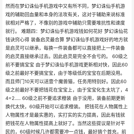
然而在梦幻诛仙手机游戏中又有所不同，梦幻诛仙手机游
戏的辅助回血量和本身的法攻有关，这对于辅助来说标准
就相对严格了，不像别的游戏中辅助只需要堆抗性和速度
就行。 难题四：梦幻诛仙手机游戏钱如何花好 梦幻诛仙花
钱诀窍心得 装备启灵最合算 梦幻诛仙手机游戏好的地方就
是启灵可以继承，每换一件装备都可以直接把上一件装备
的启灵直接继承过去。因此启灵是完全不会亏的。 60级之
前不要搞宝宝 由于梦幻诛仙手机游戏更新相对快，因此60
级之前最好不要搞宝宝，由于等级低的宝宝在后期没用。
而且师门10天可以送壹个魔兽猫，任务用特别好。因此60
级之前最好不要把钱花在宝宝上，由于宝宝化生太坑了，4
4=2..... 60级之前不要追求橙装 由于没用，装备前期更新
换代太快，60级开始可以追求橙装。 把钱花在人物属性上
人物属性才是最实惠的，实打实的实力提高，因此有钱就
把钱花在人物属性提高上就好了。当然这些提议是针对平
民的，60级时候几许都需要冲一点钱，最好搞个首充，前