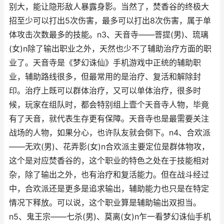
别大，能让隐形敌人暴露身影。当然了，焚香谷的终极大
招至少可以打出5次伤害，最多可以打出8次伤害，属于单
体攻击次数最多的技能。n3、天音寺——菩提(男)、琉璃
(女)n除了输出职业之外，天然也少不了辅助治疗方面的职
业了。天音寺是《梦幻诛仙》手机游戏中正统的辅助职
业，辅助路线很多，但最常用的是治疗、复活和解除封
印。治疗上既可以群体治疗，又可以单体治疗，很多时
候，玩家在组队时，都会特别组上壹个天音寺人物，毕竟
有了天音，就代表生存更有保障。天音寺也是最需要关注
战场的人物，如果分心，也许队友就会倒下。n4、合欢派
——无欢(男)、花弄影(女)n合欢派主要定位是群体物攻，
这个是对应焚香谷的，这个职业的特色之处在于技能相对
杂，除了输出之外，也有治疗和复活能力。但在战斗经过
中，合欢派还是更多是追求输出，辅助能力也只是在特定
情况下释放。可以说，这个职业算是辅助输出双担当。
n5、鬼王宗——七杀(男)、莫离(女)n乍一看梦幻诛仙手机