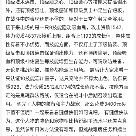
顶级法术连击、顶级魔之心、顶级会心等技能来提高输出
外，还有顶级强壮、顶级感知和顶级反击补足生存短板，
在战斗中的表现还是不俗的，应对于日常任务完全够用。
接下来出场的是一只9技能隐功吸血鬼，攻击资质1547、
体力资质4837都接近上限，组合上1.193的成长值，整体属
性有着不小优势。而技能方面，不仅打上了顶级偷袭、顶
级反击和顶级连击保证输出能力，还有顶级隐身、顶级吸
血和顶级神佑复生等技能增强生存能力，可谓攻防兼备，
无论是挑战地煞、擂台都能派上用场。 最后让大家来看一
只认证10技能忘川童子，这只宠物并不算太出色，防御资
质928、法力资质2512和1.174的成长值都不高，技能方面
走的是鬼魂群法路线，仅适合在战斗中后期召唤出场运
用。 晒完了人物的装备和主力战宠，那么花费3400元买
下值不值呢？一起来看看键盘侠们如何说吧。 有键盘侠认
为，这个人物的装备和宠物相比精锐组主流水平还差点意
思，虽然参和日常方法没有难题，但挑战难度任务和擂台