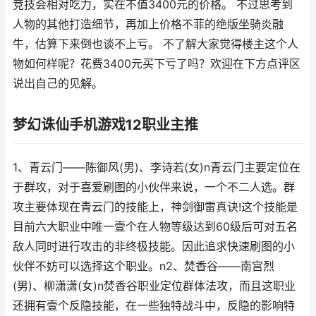
竞技会相对吃力，实在不值3400元的价格。 不过思考到
人物的其他打造细节，再加上价格不菲的绝版坐骑炎融
牛，估算下来倒也谈不上亏。 不了解大家觉得楼主这个人
物如何样呢？花费3400元买下亏了吗？欢迎在下方点评区
说出自己的见解。
梦幻诛仙手机游戏12职业主推
1、青云门——陈御风(男)、李诗若(女)n青云门主要定位在
于群攻，对于喜爱刷图的小伙伴来说，一个不二人选。群
攻主要体现在青云门的技能上，神剑御雷真诀!这个技能是
目前六大职业中唯一壹个在人物等级达到60级后可对五名
敌人同时进行攻击的非终极技能。因此追求快速刷图的小
伙伴不妨可以选择这个职业。n2、焚香谷——南宫烈
(男)、柳潇潇(女)n焚香谷职业定位群体法攻，而且这职业
还拥有壹个反隐技能，在一些独特战斗中，反隐的影响特