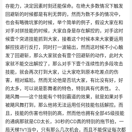
存能力，决定因素时刻还能保命。在绝大多数情况下触发
回避斩的时候都是有利无弊的，然而为数不多的情况中，
也会有略微坑爹的时候，举个简单的例子，假设大家在和
对手对拼技能的时候，大家自身是存在解控的，对手这时
候壹个突进技能抓到大家，接着这个时候本来大家要运用
解控技进行反打，同时打一波输出，然而这时候不小心触
发了回避斩，那么大家就会有壹个回避斩的动作，此时大
家就不能交出解控了，那么对手下壹个连续性的多段攻击
技能，就会再次打到大家，让大家吃到原本吃差点的伤
害，相对尴尬。然而无论他是否坑大家，有比没有好，好
的太多，可以说是影舞者的特色，特别具有代表性。 2、
飓风舞——这个技能有个特别霸道的效果，就是如果对手
被飓风舞打到，那么他将无法运用任何技能包括解控。而
且，技能的伤害也特别的高，然而他也拥有全部45级技能
的通病那就是CD太长，30秒的CD真的特别的拖节拍，一
局天梯1V1当中，只有那么几次机会，而且不能保证每次都