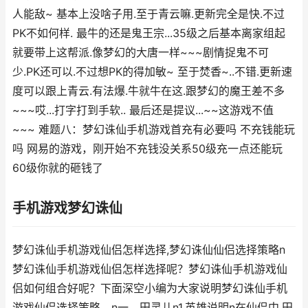
人能敌~ 基本上没啥子用.至于青云嘛.更新完全是快.不过
PK不如何样. 最牛的还是鬼王宗...35级之后基本离家组起
就要带上这帮派.像梦幻的大唐一样~~~剧情捉鬼不可
少.PK还可以.不过想PK的得加敏~ 至于焚香~..不错.更新速
度可以跟上青云.有法爆.牛就牛在这.跟梦幻的魔王差不多
~~~哎...打字打到手软.. 最后还是提议...~~这游戏不值
~~~ 难题八：梦幻诛仙手机游戏首充有必要吗 不充钱能玩
吗 网易的游戏，刚开始不充钱没关系50级充一点还能玩
60级你就的砸钱了
手机游戏梦幻诛仙
梦幻诛仙手机游戏仙侣怎样选择,梦幻诛仙仙侣选择策略n
梦幻诛仙手机游戏仙侣怎样选择呢？梦幻诛仙手机游戏仙
侣如何组合好呢？下面深空小编为大家说明梦幻诛仙手机
游戏仙侣选择策略。n一、田灵儿n1.英雄说明n在仙侣中,田