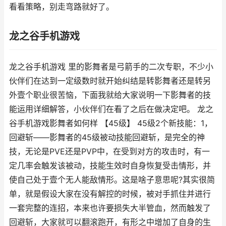
看看策略，别走弯路就好了。
龙之谷手机游戏
龙之谷手机游戏 里的影舞者是弓箭手的二次专职，不少小
伙伴们在达到一定级数时就开始纠结是转影舞者还是转另
外壹个职业很苦恼，下面我就给大家说明一下影舞者的技
能运用详细解答，小伙伴们在看了之后在做决定吧。 龙之
谷手机游戏影舞者如何样 【45级】 45级2个新技能：1，
回避斩——影舞者的45级被动技能回避斩，是完全的神
技，无论是PVE还是PVP中，在受到对方的攻击时，有一
定几率会触发该被动，技能生效时自身恢复受击情形，并
使自己处于壹个无人能敌情形。这是啥子意思呢?其实很简
单，就是假设大家在没有解控的时候，被对手抓住并进行
一套完整的连招，本来也许要损失大半管血，然而触发了
回避斩，大家就可以翻滚跑开，有形之中增加了自身的生