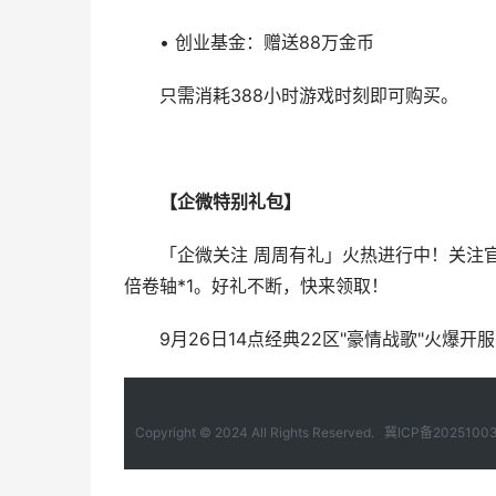
• 创业基金：赠送88万金币
只需消耗388小时游戏时刻即可购买。
【企微特别礼包】
「企微关注 周周有礼」火热进行中！关注
倍卷轴*1。好礼不断，快来领取！
9月26日14点经典22区"豪情战歌"火爆开
Copyright © 2024 All Rights Reserved.
冀ICP备2025100