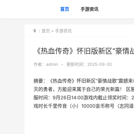
首页
手游资讯
首页
>
手游资讯
《热血传奇》怀旧版新区“豪情战
作者：
admin
•
更新时间：2025-09-30
摘要：《热血传奇》怀旧新区“豪情战歌”震撼
灭的勇者，方能迎来属于自己的荣光新篇！ 区服名
服时间：9月26日14:00游戏内截止领奖时间：2
戏时长千里传音（小）10000金币称号（志同道