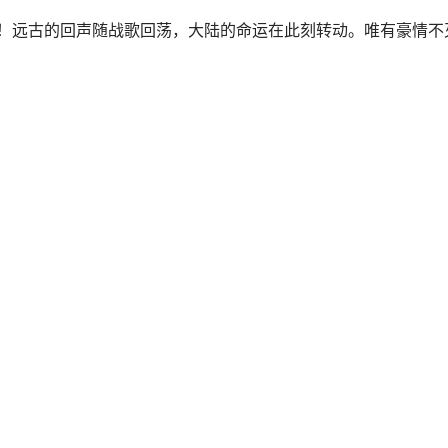
袭！远古的回声随战歌回荡，大陆的命运在此刻转动。唯有豪情不