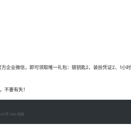
官方企业微信，即可领取唯一礼包：银钥匙2、装扮凭证2、1小
服，不要有失！
304号
XML地图