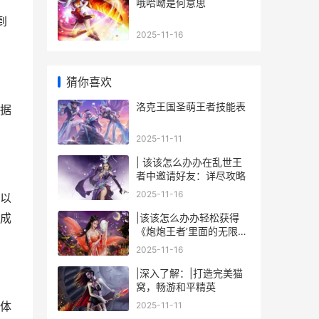
哦哈呦是何意思
到
2025-11-16
猜你喜欢
洛克王国圣萌王者技能表
据
2025-11-11
| 该该怎么办办在乱世王
者中邀请好友：详尽攻略
2025-11-16
以
成
|该该怎么办办轻松获得
《炮炮王者’里面的无限金
币和星星|
2025-11-16
|深入了解：|打造完美猫
窝，畅游和平精英
体
2025-11-11