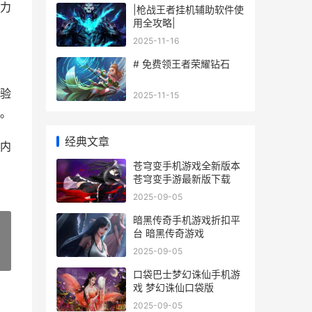
力
|枪战王者挂机辅助软件使
用全攻略|
2025-11-16
# 免费领王者荣耀钻石
验
2025-11-15
。
经典文章
内
苍穹变手机游戏全新版本
苍穹变手游最新版下载
2025-09-05
暗黑传奇手机游戏折扣平
台 暗黑传奇游戏
2025-09-05
»
口袋巴士梦幻诛仙手机游
戏 梦幻诛仙口袋版
2025-09-05