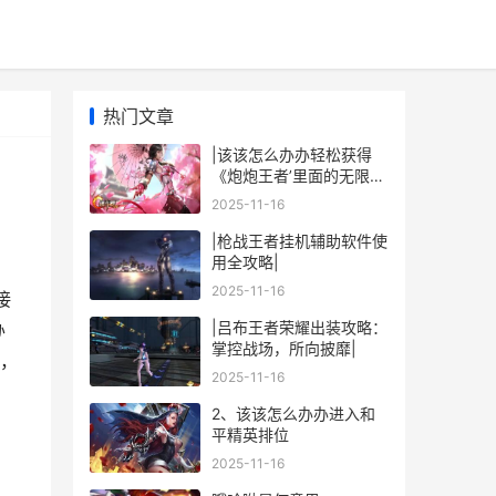
热门文章
|该该怎么办办轻松获得
《炮炮王者’里面的无限金
币和星星|
2025-11-16
|枪战王者挂机辅助软件使
用全攻略|
2025-11-16
接
|吕布王者荣耀出装攻略：
办
掌控战场，所向披靡|
，
2025-11-16
2、该该怎么办办进入和
平精英排位
2025-11-16