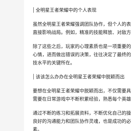
| 全明星王者荣耀中的个人表现
虽然全明星王者荣耀强调团队协作，但个人的表
直接影响战局。例如，精准的技能释放、对敌方
除了这些之后，玩家的心理素质也是一项重要的
心情，进而做出错误的决策，往往决定了最终的
技水平的关键所在。
| 该该怎么办办在全明星王者荣耀中脱颖而出
要想在全明星王者荣耀中脱颖而出，不仅需要具
需要在日常游戏中不断积累经验，熟悉每个英雄
通过不断的练习和拓展资料，不断优化自己的操
良好的沟通能力和团队协作灵魂，也是成功的必
素。