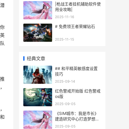
|枪战王者挂机辅助软件使
潜
用全攻略|
2025-11-16
# 免费领王者荣耀钻石
你
英
2025-11-15
队
经典文章
## 和平精英敏感度设置
技巧
推
2025-09-14
，
红色警戒开始版 红色警戒
os版
2025-09-05
，
《SIM城市：我是市长》
和
建造研究中心打造梦想城
市 城市sim模型
2025-09-05