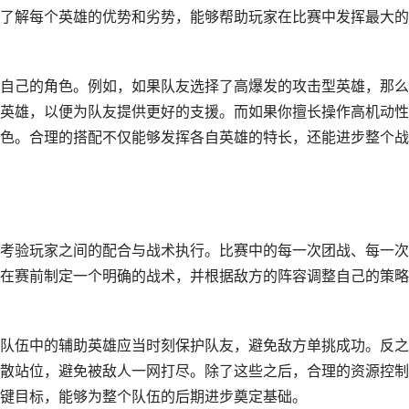
了解每个英雄的优势和劣势，能够帮助玩家在比赛中发挥最大的
自己的角色。例如，如果队友选择了高爆发的攻击型英雄，那么
英雄，以便为队友提供更好的支援。而如果你擅长操作高机动性
色。合理的搭配不仅能够发挥各自英雄的特长，还能进步整个战
考验玩家之间的配合与战术执行。比赛中的每一次团战、每一次
在赛前制定一个明确的战术，并根据敌方的阵容调整自己的策略
队伍中的辅助英雄应当时刻保护队友，避免敌方单挑成功。反之
散站位，避免被敌人一网打尽。除了这些之后，合理的资源控制
键目标，能够为整个队伍的后期进步奠定基础。