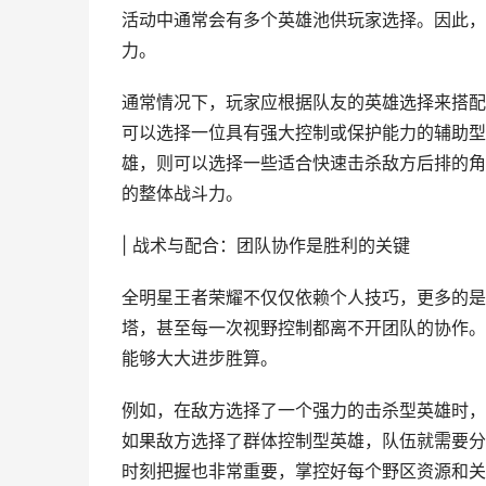
活动中通常会有多个英雄池供玩家选择。因此，
力。
通常情况下，玩家应根据队友的英雄选择来搭配
可以选择一位具有强大控制或保护能力的辅助型
雄，则可以选择一些适合快速击杀敌方后排的角
的整体战斗力。
| 战术与配合：团队协作是胜利的关键
全明星王者荣耀不仅仅依赖个人技巧，更多的是
塔，甚至每一次视野控制都离不开团队的协作。
能够大大进步胜算。
例如，在敌方选择了一个强力的击杀型英雄时，
如果敌方选择了群体控制型英雄，队伍就需要分
时刻把握也非常重要，掌控好每个野区资源和关