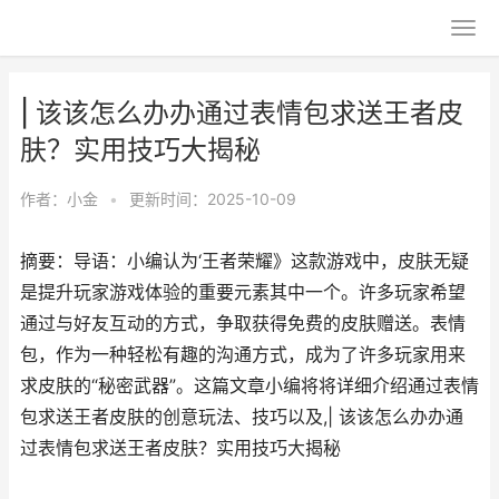
| 该该怎么办办通过表情包求送王者皮
肤？实用技巧大揭秘
作者：
小金
•
更新时间：2025-10-09
摘要：导语：小编认为‘王者荣耀》这款游戏中，皮肤无疑
是提升玩家游戏体验的重要元素其中一个。许多玩家希望
通过与好友互动的方式，争取获得免费的皮肤赠送。表情
包，作为一种轻松有趣的沟通方式，成为了许多玩家用来
求皮肤的“秘密武器”。这篇文章小编将将详细介绍通过表情
包求送王者皮肤的创意玩法、技巧以及,| 该该怎么办办通
过表情包求送王者皮肤？实用技巧大揭秘