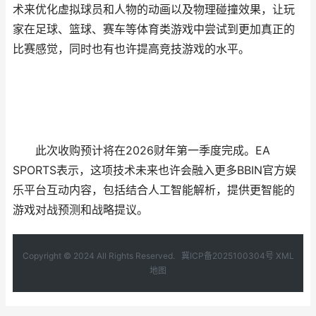
术来优化虚拟球员和人物的动画以及物理碰撞效果，让玩
家在足球、篮球、赛车等体育类游戏中尝试到更加真正的
比赛感觉，同时也有也许提高竞技游戏的水平。
此次收购预计将在2026财年第一季度完成。EA
SPORTS表示，这项技术未来也许会融入更多BBIN官方娱
乐平台互动内容，包括结合人工智能解析，提供更智能的
游戏对战预测和战略提议。
Copyright © 2024 All Rights Reserved.
冀ICP备2025100304号
XML
地图