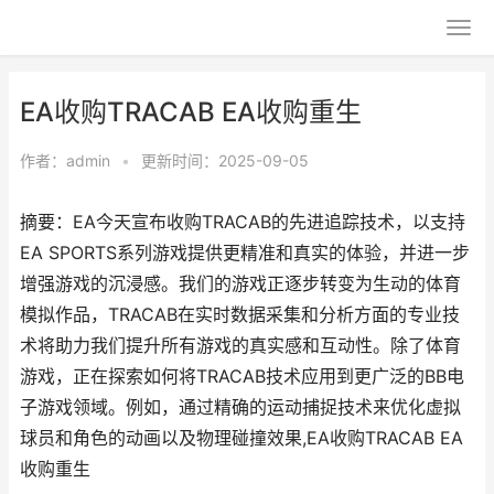
EA收购TRACAB EA收购重生
作者：
admin
•
更新时间：2025-09-05
摘要：EA今天宣布收购TRACAB的先进追踪技术，以支持
EA SPORTS系列游戏提供更精准和真实的体验，并进一步
增强游戏的沉浸感。我们的游戏正逐步转变为生动的体育
模拟作品，TRACAB在实时数据采集和分析方面的专业技
术将助力我们提升所有游戏的真实感和互动性。除了体育
游戏，正在探索如何将TRACAB技术应用到更广泛的BB电
子游戏领域。例如，通过精确的运动捕捉技术来优化虚拟
球员和角色的动画以及物理碰撞效果,EA收购TRACAB EA
收购重生