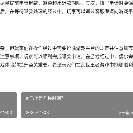
尽量提前申请退款，避免超出退款期限。其次，填写申请时要保
后，在等待退款处理的经过中，玩家可以通过客服渠道向游戏平
杂，但玩家们在操作经过中需要遵循游戏平台的规定并注意细节
注意事项，玩家可以顺利完成退款申请。在游戏经过中，偶尔需
戏体验的提升至关重要。希望玩家们在乱世王者游戏中能够顺利
# 马上是几许时刻？
-11-03
2025-11-03
下一篇 