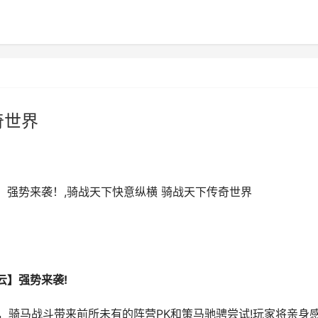
奇世界
】强势来袭！,骑战天下快意纵横 骑战天下传奇世界
】强势来袭!
骑马战斗带来前所未有的阵营PK和策马驰骋尝试!玩家将亲身