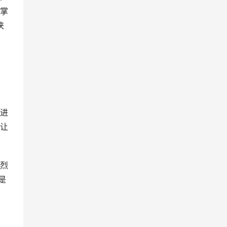
掌
侠
进
让
烈
是